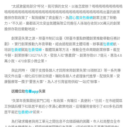
“太感激當局部分“呼兒，我可憐的女兒，以後怎麼辦？嗚嗚嗚嗚嗚嗚嗚嗚嗚
嗚嗚嗚嗚嗚嗚嗚嗚嗚嗚嗚嗚嗚嗚嗚嗚嗚嗚嗚嗚嗚嗚嗚嗚嗚嗚嗚嗚嗚出臺的創業
擔保存款政策了，幫我緩解了資金壓力，為
甜心寶貝包養網
創業注進了新動
力。”不久前，襄都區河北安益氣體無限公司擔任人孫瑞在收到300萬元的創業
擔保存款后衝動地說。
創業是失業之源。邢臺市制訂出臺《邢臺市重點群體創業推動舉動任務計
劃》，實行創業推動九年夜舉動，經由過程創業主體培養、辦事護
包養網
航、
培訓
包養網
賦能
包養情婦
、載體筑巢等方法，推動全性命周期創業辦事。截至
今朝，創業辦事130279人次，發放人社“惠農貸”、創業存款61.7億元，惠及4.8
萬小我、470余家小微企業。
與此同時，《關于支撐各類人才回邢來邢創業失業18項辦法》等一系列專
項文件出臺，細化招引辦法保證，輔助各類人才處理後代進學、配頭失業、安
康醫療等一攬子“要害大事”，為人才引育留用供給“一站式”辦事。
送職位助
包養app
失業
“失業年夜集開抵家門口啦，有政策、有職位，真便利。”日前，在市經開區
王快鎮后樓下社區居平易近小李滿心歡樂地說。這場僱用會吸引了400多名四周
居平易近
包養網VIP
前來。
為打破求職者與用工單元之間信息不合錯誤稱的困難，市人社局整合全市