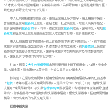
人力資本機構氣力，積極組織展開職位年夜集、“高校結業生失業專項僱用會”
“人才夜市”等系列僱用運動，自動靠前辦事，為群眾和用工企業搭建對接平臺，
增進更多群眾完成“家門口”失業。
市人社局積極摸排熱點行業、重點企業用工多少數字、用工構造等情形，
普遍搜集企業用
包養網
工信息，重點收拾一批空崗信息，增進人崗精準婚配，
進步僱用勝利
包養合約
率。同時，遷就業創業
包養網
政策、僱用時光、場地
包
養意思
和企業用工信息經由過程微信大眾號提早發布，進步運動質效。
市人社局采取“線下僱用會+線上直播帶崗”的形式“別騙你媽。”，線下組織
求職者與僱用職員面臨面交通，具體清楚企業用工需求，線
包養情婦
上采取直
播帶崗方法講授企業用工信息，讓更多求職者不到現場也可及時清楚僱用信
息，讓休息者“好失業”的同時“就好業”。
往年，邢臺
女大生包養俱樂部
市勝利舉行線上線下僱用會1764場，參會企
業2.5萬余家，發布職位54萬余個，告竣失業意向12萬余人。
據清楚，在常態化展開線下僱用會穩固百日萬萬僱用運動結果的任務基本
上
包養
，本年邢臺市將采用規則舉措+自選舉措的“10+N”形式，同一組織“失業
支援月”“東風舉動”等10項失業
包養價格ptt
辦事運動。各地將聯合現實展開“直播
帶崗”、勞務協作等“N項”當地特點失業辦事運動，優化失業辦事，搭建供需對接
橋梁，助力高東西的品質充足失業。
送辦事護失業