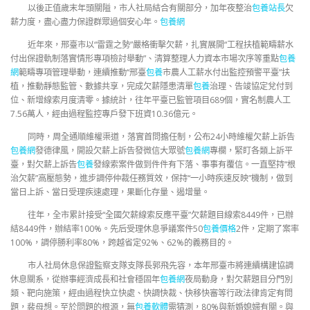
以後正值歲末年頭關隘，市人社局結合有關部分，加年夜整治
包養站長
欠
薪力度，盡心盡力保證群眾過個安心年。
包養網
近年來，邢臺市以“雷霆之勢”嚴格衝擊欠薪，扎實展開“工程扶植範疇薪水
付出保證軌制落實情形專項檢討舉動”、清算整理人力資本市場次序等重點
包養
網
範疇專項管理舉動，連續推動“邢臺
包養
市農人工薪水付出監控預警平臺”扶
植，推動靜態監管、數據共享，完成欠薪隱患清單
包養
治理、告竣協定兌付到
位、新增線索月度清零。據統計，往年平臺已監管項目689個，實名制農人工
7.56萬人，經由過程監控專戶發下班資10.36億元。
同時，周全通順維權渠道，落實首問擔任制，公布24小時維權欠薪上訴告
包養網
發德律風，開設欠薪上訴告發微信大眾號
包養網
專欄，緊盯各類上訴平
臺，對欠薪上訴告
包養
發線索案件做到件件有下落、事事有覆信。一直堅持“根
治欠薪”高壓態勢，進步調停仲裁任務質效，保持“一小時疾速反映”機制，做到
當日上訴、當日受理疾速處理，果斷化存量、遏增量。
往年，全市累計接受“全國欠薪線索反應平臺”欠薪題目線索8449件，已辦
結8449件，辦結率100%。先后受理休息爭議案件50
包養價格
2件，定期了案率
100%，調停勝利率80%，跨越省定92%、62%的義務目的。
市人社局休息保證監察支隊支隊長郭飛先容，本年邢臺市將連續構建協調
休息關系，從辦事經濟成長和社會穩固年
包養網
夜局動身，對欠薪題目分門別
類、靶向施策，經由過程快立快處、快調快裁、快移快審等行政法律肯定有問
題，裴母想。至於問題的根源，無
包養軟體
需猜測，80%與新婚媳婦有關。與