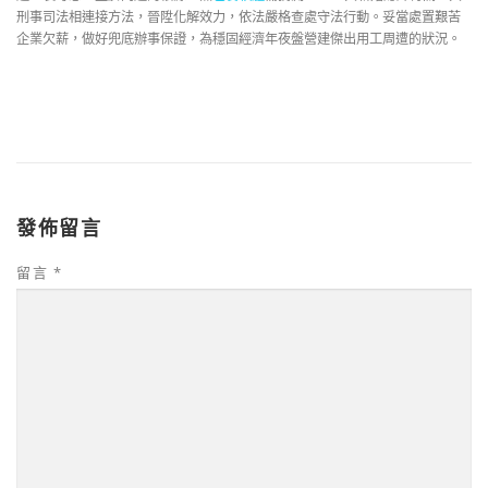
刑事司法相連接方法，晉陞化解效力，依法嚴格查處守法行動。妥當處置艱苦
企業欠薪，做好兜底辦事保證，為穩固經濟年夜盤營建傑出用工周遭的狀況。
發佈留言
留言
*