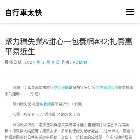
跳
至
自行車太快
選單
主
要
內
容
聚力穩失業&甜心一包養網#32;扎實惠
平易近生
發佈日期:
2024 年 2 月 9 日
作者:
ADMIN
原題目：本年邢臺市將接
甜心花園
續發布“10+N”公共
包養甜心網
失業辦事
系列運動——（引題）
聚力穩失業 扎實
包養網
惠平易近生（主題）
邢臺日報記者 王芳 通信員 呂會杰 朱宇杰
增添政策供應，進步重點群體失業創業才能；盡能夠打消信息不合錯誤
稱，增添供需婚配度；搜集需求，多舉動保證失業者權益……往年以來，邢臺市
連續展開系列公共失業辦事運動，交出了一份穩固的成就單：全市城鎮新增失