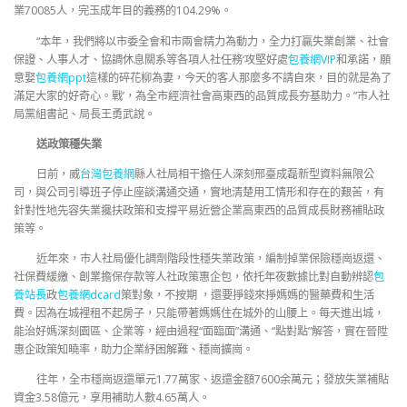
業70085人，完玉成年目的義務的104.29%。
“本年，我們將以市委全會和市兩會精力為動力，全力打贏失業創業、社會
保證、人事人才、協調休息關系等各項人社任務‘攻堅好處
包養網VIP
和承諾，願
意娶
包養網ppt
這樣的碎花柳為妻，今天的客人那麼多不請自來，目的就是為了
滿足大家的好奇心。戰’，為全市經濟社會高東西的品質成長夯基助力。”市人社
局黨組書記、局長王勇武說。
送政策穩失業
日前，威
台灣包養網
縣人社局相干擔任人深刻邢臺成磊新型資料無限公
司，與公司引導班子停止座談溝通交通，實地清楚用工情形和存在的艱苦，有
針對性地先容失業攙扶政策和支撐平易近營企業高東西的品質成長財務補貼政
策等。
近年來，市人社局優化調劑階段性穩失業政策，編制掉業保險穩崗返還、
社保費緩繳、創業擔保存款等人社政策惠企包，依托年夜數據比對自動辨認
包
養站長
政
包養網dcard
策對象，不按期 ，還要掙錢來掙媽媽的醫藥費和生活
費。因為在城裡租不起房子，只能帶著媽媽住在城外的山腰上。每天進出城，
能治好媽深刻園區、企業等，經由過程“面臨面”溝通、“點對點”解答，實在晉陞
惠企政策知曉率，助力企業紓困解難、穩崗擴崗。
往年，全市穩崗返還單元1.77萬家、返還金額7600余萬元；發放失業補貼
資金3.58億元，享用補助人數4.65萬人。