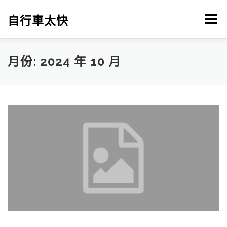
跳
至
自行車太快
選單
主
要
內
容
月份:
2024 年 10 月