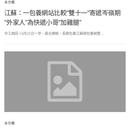
未分類
江蘇：一包養網站比較“雙十一”寄遞岑嶺期
“外家人”為快遞小哥“加雞腿”
中工網訊 10月25日一早，晨光拂曉，長期包養江蘇順包養網豐 …
未分類