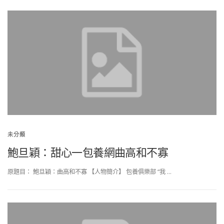
未分類
鮑旦穎：甜心一包養網曲高和不寡
原題目： 鮑旦穎：曲高和不寡 【人物簡介】 包養俱樂部 “我 …