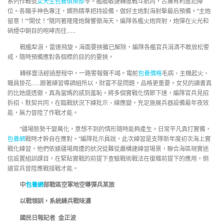
系列作戰號
女大生包養俱樂部
令。艦艇敏捷轉進戰斗航向，占擁有利進犯陣
位。各職手神色專注，嫻熟精準把持設備，做好主炮對海射擊最后預備。“主炮
留意！”“開仗！”隨同著隆隆炮聲響徹海天，編隊各艦火炮齊射，炮彈在火光和
硝煙中朝目的咆哮而往……
戰艦犁浪，雷達飛旋。海面要挾雖已解除，編隊各艦官兵涓滴不敢放松警
戒，隨時預備應對各個標的目的的要挾。
轉移靈活經過歷程中，一路警報聲不竭。電舵
包養價格
毛病、主機起火、
職員掛花……跟著練習導調組所以，財富不是問題，品格更重要。女兒的讀書真
的比她還透徹，真為當媽的感到羞恥。將多個實戰化情節下達，編隊官兵見招
拆招、默契共同，在臨戰狀況下練批示、練應變，充足施展兵器設備最年夜效
能，無力晉陞了作戰才能。
“疆場態勢千變萬化，意想不到的情形隨時能夠產生。日常平凡真打實備，
包養網
戰時才幹自在應對。”編隊批示員說，此次練習是支隊新年度初次海上實
戰化練習，他們依據疆場周遭的狀況從難從嚴構建練習場景，聯合海區現實迷
信設置組訓課目，在緊貼實戰的前提下查驗戰術戰法在復雜前提下的應用，倒
逼官兵晉陞應戰接戰才能。
中
包養網
部戰區空軍地空導彈兵某旅
以戰領訓，系統練兵戰味濃
國民日報記者 金正波