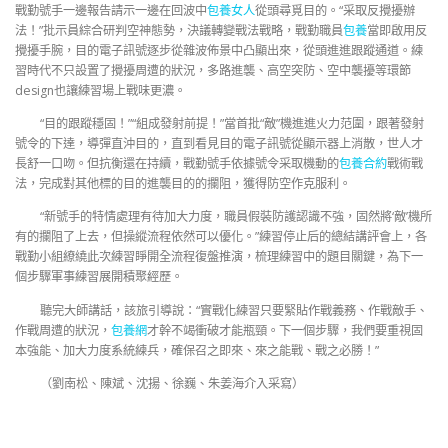
戰勤號手一邊報告請示一邊在回波中
包養女人
從頭尋覓目的。“采取反攪擾辦
法！”批示員綜合研判空神態勢，決議轉變戰法戰略，戰勤職員
包養
當即啟用反
攪擾手腕，目的電子訊號逐步從雜波佈景中凸顯出來，從頭進進跟蹤通道。練
習時代不只設置了攪擾周遭的狀況，多路進襲、高空突防、空中襲擾等環節
design也讓練習場上戰味更濃。
“目的跟蹤穩固！”“組成發射前提！”當首批“敵”機進進火力范圍，跟著發射
號令的下達，導彈直沖目的，直到看見目的電子訊號從顯示器上消散，世人才
長舒一口吻。但抗衡還在持續，戰勤號手依據號令采取機動的
包養合約
戰術戰
法，完成對其他標的目的進襲目的的攔阻，獲得防空作克服利。
“新號手的特情處理有待加大力度，職員假裝防護認識不強，固然將‘敵’機所
有的攔阻了上去，但操縱流程依然可以優化。”練習停止后的總結講評會上，各
戰勤小組繚繞此次練習睜開全流程復盤推演，梳理練習中的題目關鍵，為下一
個步驟軍事練習展開積聚經歷。
聽完大師講話，該旅引導說：“實戰化練習只要緊貼作戰義務、作戰敵手、
作戰周遭的狀況，
包養網
才幹不竭衝破才能瓶頸。下一個步驟，我們要重視固
本強能、加大力度系統練兵，確保召之即來、來之能戰、戰之必勝！”
（劉南松、陳斌、沈揚、徐巍、朱姜海介入采寫）