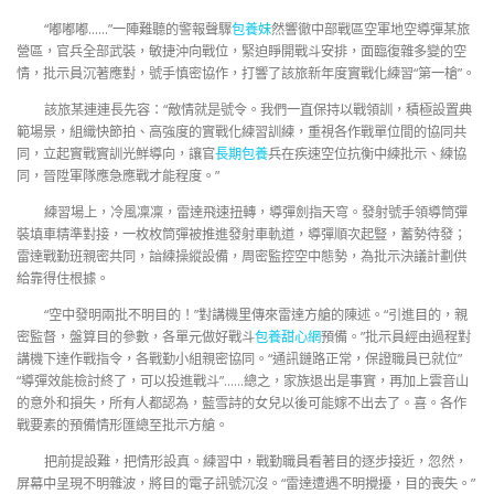
“嘟嘟嘟……”一陣難聽的警報聲驟
包養妹
然響徹中部戰區空軍地空導彈某旅
營區，官兵全部武裝，敏捷沖向戰位，緊迫睜開戰斗安排，面臨復雜多變的空
情，批示員沉著應對，號手慎密協作，打響了該旅新年度實戰化練習“第一槍”。
該旅某連連長先容：“敵情就是號令。我們一直保持以戰領訓，積極設置典
範場景，組織快節拍、高強度的實戰化練習訓練，重視各作戰單位間的協同共
同，立起實戰實訓光鮮導向，讓官
長期包養
兵在疾速空位抗衡中練批示、練協
同，晉陞軍隊應急應戰才能程度。”
練習場上，冷風凜凜，雷達飛速扭轉，導彈劍指天穹。發射號手領導筒彈
裝填車精準對接，一枚枚筒彈被推進發射車軌道，導彈順次起豎，蓄勢待發；
雷達戰勤班親密共同，諳練操縱設備，周密監控空中態勢，為批示決議計劃供
給靠得住根據。
“空中發明兩批不明目的！”對講機里傳來雷達方艙的陳述。“引進目的，親
密監督，盤算目的參數，各單元做好戰斗
包養甜心網
預備。”批示員經由過程對
講機下達作戰指令，各戰勤小組親密協同。“通訊鏈路正常，保證職員已就位”
“導彈效能檢討終了，可以投進戰斗”……總之，家族退出是事實，再加上雲音山
的意外和損失，所有人都認為，藍雪詩的女兒以後可能嫁不出去了。喜。各作
戰要素的預備情形匯總至批示方艙。
把前提設難，把情形設真。練習中，戰勤職員看著目的逐步接近，忽然，
屏幕中呈現不明雜波，將目的電子訊號沉沒。“雷達遭遇不明攪擾，目的喪失。”