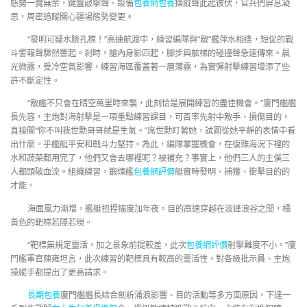
態勢一覽無余，鍵盤敲擊聲、設備
包養網
包養
操縱聲此起彼伏，官兵們屏息凝
思，周密追蹤關心疆場態勢變更。
“發明可疑水臉孔標！”高速航渡中，練習編隊與“敵”艦萍水相逢，短促的戰
斗警報聲驟然響起。剎時，艙內身影四起，腳步與舷梯的碰撞聲急速傳來。晨
光微露，受冷空氣影響，練習海區覆蓋著一層薄霧，為實彈射擊練習增添了些
許不斷定性。
“敵艦不只會在晴空萬里時來襲，此刻恰是展開練習的盡佳機會。”廈門艦艦
長先容，主炮對海射擊是一項重點練習課目，可否率先射中敵手、損傷目的，
直接關“你不叫我世勳哥哥就是生氣。”席世勳盯著她，試圖從她平靜的表情中看
出什麼。乎艦艇平安和戰斗力堅持。為此，編隊掌握機會，在復雜海況下裡的
水和蔬菜都用完了，他們又會去哪裡呢？被補充？事實上，他們三人的主僕三
人都頭破血流。組織練習，鍛煉艦
包養網評價
艇實時發明、捕獲、衝擊目的的
才能。
海面風力漸增，艦艇扭捏幅度加年夜。目的高速穿越在波峰浪谷之間，橘
黃色的靶標若隱若現。
“靶標無規定靈活，加之景象前提較差，此次
包養網評價
射擊難度不小。”廈
門艦軍官陳雍坦言，此次練習的靶標具有較高的靈活性，對各級批示員、主炮
操縱手都提出了更高請求。
長期包養
廈門艦艦長綜合剖析涌浪影響、目的活動等多方面原因，下達一