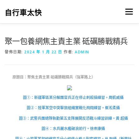
跳
至
自行車太快
選單
主
要
內
容
聚一包養網焦主責主業 砥礪勝戰精兵
發佈日期:
2024 年 1 月 22 日
作者:
ADMIN
原題目：聚焦主責主業 砥礪勝戰精兵（強軍路上）
圖①：新疆軍區某分解團官兵正在停止刺殺操練習。
周凱威攝
圖②：陸軍某空中突擊旅組織實戰化飛翔練習。
崔淞柔攝
圖③：武警兵團總隊執勤第五支隊展開反恐戰斗練習訓練。
黃 超攝
圖④：水兵麗水艦破浪前行。
徐崇康攝
圖⑤：火箭軍某部組織官兵分小組停止格斗配套練習。
肖 融攝（新華社