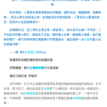
發）
新年伊始，三軍新年度軍事練習拉停戰幕。鐵甲滔滔，戰艦馳騁，銀鷹咆
哮……從白山黑水到南海之濱，從湛藍海空到雪域高原，三軍官兵以豐滿的熱
忱、高昂的斗志投進練習中。
抓備戰兵戈，是三軍的主責主業。練習場上，寬大官兵弘揚一不怕苦、二
不怕逝世的戰斗精力，練強批示才能，練好戰斗本事，練硬戰斗風格，為打贏
將來戰鬥、實行好新時期任務義務打牢堅實基本，錨定建軍一百
包養
年奮斗目
的倡議沖鋒！
——編 者&
包養甜心網
nbsp;
新疆軍區某邊防團斯姆哈納邊防連
西陲邊關，數九
包養網推薦
冷天寫虔誠
國民日報記者 李龍伊
深冬時節，位于天山南麓的新疆軍區某邊防團斯姆哈納邊防連駐地，天冷
地凍、風冷如刀，最低氣溫跌至
包養
零下20攝氏度。新年度的第一個練習日，
晨曦熹微中，短
包養情婦
促的警報聲響徹斯姆哈納邊防連上空，一場不打召
喚、不按時間、隨機預設情形的酷寒前提下戰備拉動練
包養網
習訓練拉開帷
幕。