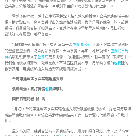
方呈現不明飛翔器！”帶隊批示員武斷命令：“職員隱藏！預備對空射擊！”巡查
官兵當即分散隱藏在雪野中，弓手對準目的，敏捷對情形停止處理。
雪越下越年夜，越往高走積雪越深，路也越來越難走，官兵氣也越喘—越
粗。抵達點位時，巡查官兵呼出的熱氣相連成霧，與茫茫雪野融為一體。設備
受損、職員受傷等情形相繼而至，官兵們在高冷雪地里冷靜應對、見招拆招，
戰法訓法在風雪中獲得查驗。
“連隊位于內陸最西端，有‘西陲第一哨
包養價格ptt
’之稱，終年擔當國界限
的邊疆管控義務，防區內點多線長、天氣多變，再加上地形復雜，
包養網車馬
費
給執勤戰備帶來了
包養網
更多挑釁。”該連連長表現，“新年度的軍事練習中，
我們會持續緊扣實戰、從難從嚴，不竭晉陞打贏本事，用舉動守護內
包養
陸的
戰爭安定，用虔誠和擔負鑄造衛國戍邊鋼鐵長城。”
台灣東邊戰區水兵某驅趕艦支隊
浪濤洶涌，真打實備
包養
練硬功
國民日報記者 徐 雋
1月初，台灣東邊戰區水兵某驅趕艦支隊數艘艦艇構成編隊，奔赴東海某海
域展開實戰化練習，查驗官兵港岸練習結果，進一個步驟強化編隊協同作戰才
能。
風起海潮涌，練兵合法時。置身編隊批示艦廈門艦作戰批示室，及時海空