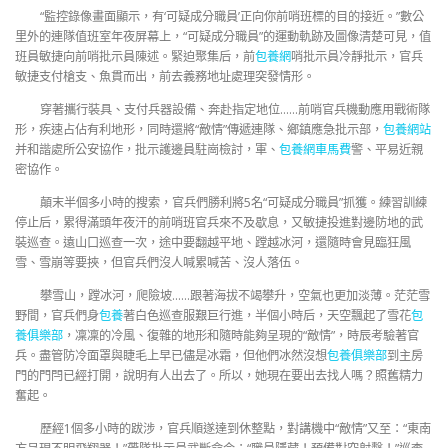
“監控錄像畫面顯示，有‘可疑成分職員’正向你前哨班標的目的接近。”數公
里外的連隊值班室年夜屏幕上，“可疑成分職員”的運動軌跡及圖像清楚可見，值
班員敏捷向前哨批示員陳述。緊迫聚集后，前
包養網
哨批示員冷靜批示，官兵
敏捷支付槍支、魚貫而出，前去義務地址處理突發情形。
穿著攜行裝具、支付兵器設備、奔赴指定地位……前哨官兵機動應用戰術隊
形，疾速占佔有利地形，同時還將“敵情”傳遞連隊、鄉鎮應急批示部，
包養網站
并和諧處所公安協作，批示護邊員駐崗檢討，軍、
包養網車馬費
警、平易近親
密協作。
顛末半個多小時的搜索，官兵們勝利將5名“可疑成分職員”抓獲。練習訓練
停止后，累得滿頭年夜汗的前哨班官兵來不及歇息，又敏捷投進對邊防地的武
裝巡查。遠山口巡查一次，途中要翻越平地、蹚越冰河，還隨時會見臨狂風
雪、雪崩等要挾，但官兵們沒人喊累喊苦、沒人落伍。
攀雪山，蹚冰河，爬險坡……跟著海拔不竭攀升，空氣也更加淡薄。茫茫雪
野間，官兵們身
包養
著白色巡查服艱巨行進，半個小時后，天空飄起了雪花
包
養俱樂部
，凜凜的冷風、復雜的地形和隨時能夠呈現的“敵情”，時辰考驗著官
兵。盡管防冷面罩與睫毛上早已儘是冰霜，但他們冰然沒想
包養俱樂部
到主房
門的門閂已經打開，說明有人出去了。所以，她現在要出去找人嗎？照舊精力
奮起。
歷經1個多小時的跋涉，官兵順遂達到休整點，對講機中“敵情”又至：“東南