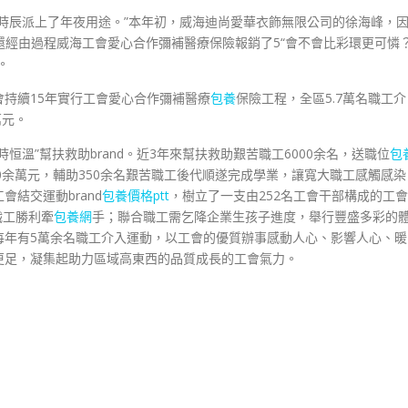
時辰派上了年夜用途。”本年初，威海迪尚愛華衣飾無限公司的徐海峰，
，還經由過程威海工會愛心合作彌補醫療保險報銷了5“會不會比彩環更可憐
。
持續15年實行工會愛心合作彌補醫療
包養
保險工程，全區5.7萬名職工介
萬元。
溫”幫扶救助brand。近3年來幫扶救助艱苦職工6000余名，送職位
包
質90余萬元，輔助350余名艱苦職工後代順遂完成學業，讓寬大職工感觸感染
結交運動brand
包養價格ptt
，樹立了一支由252名工會干部構成的工會
職工勝利牽
包養網
手；聯合職工需乞降企業生孩子進度，舉行豐盛多彩的
每年有5萬余名職工介入運動，以工會的優質辦事感動人心、影響人心、暖
更足，凝集起助力區域高東西的品質成長的工會氣力。