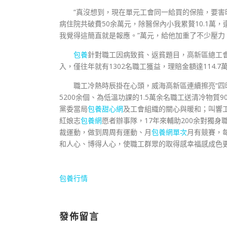
“真沒想到，現在單元工會同一給買的保險，要害
病住院共破費50余萬元，除醫保內小我累贅10.1萬
我覺得這簡直就是報應。”萬元，給他加重了不少壓力
包養
針對職工因病致貧、返貧題目，高新區總工會
入，僅往年就有1302名職工獲益，理賠金額達114.7
職工冷熱時辰掛在心頭，威海高新區連續擦亮“四時恒
5200余個、為低溫功課的1.5萬余名職工送清冷物
黨委當局
包養甜心網
及工會組織的關心與暖和；叫響工會
紅娘志
包養網
愿者辦事隊，17年來輔助200余對獨身
裁運動，做到周周有運動、月
包養網單次
月有競賽，
和人心、博得人心，使職工群眾的取得感幸福感成色
包養行情
發佈留言