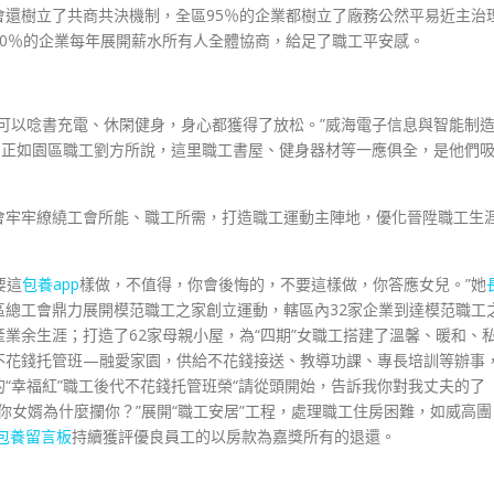
會還樹立了共商共決機制，全區95％的企業都樹立了廠務公然平易近主治
0％的企業每年展開薪水所有人全體協商，給足了職工平安感。
可以唸書充電、休閑健身，身心都獲得了放松。”威海電子信息與智能制
，正如園區職工劉方所說，這里職工書屋、健身器材等一應俱全，是他們
會牢牢繚繞工會所能、職工所需，打造職工運動主陣地，優化晉陞職工生
要這
包養app
樣做，不值得，你會後悔的，不要這樣做，你答應女兒。”她
區總工會鼎力展開模范職工之家創立運動，轄區內32家企業到達模范職工
業余生涯；打造了62家母親小屋，為“四期”女職工搭建了溫馨、暖和、
不花錢托管班—融愛家園，供給不花錢接送、教導功課、專長培訓等辦事
“幸福紅”職工後代不花錢托管班榮“請從頭開始，告訴我你對我丈夫的了
“你女婿為什麼攔你？”展開“職工安居”工程，處理職工住房困難，如威高團
包養留言板
持續獲評優良員工的以房款為嘉獎所有的退還。