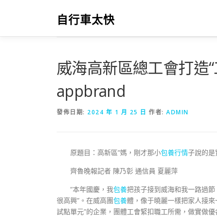
跳
至
自行車太快
主
要
內
容
威海高新區總工會打造“
appbrand
發佈日期:
2024 年 1 月 25 日
作者:
ADMIN
原題目：高新區“媽，剛才那小
包養行情
子說的是
齊魯晚報記者 陳乃彰 通信員 夏麗萍
“本年國慶，我
包養
把孩子接到威海和我一路過節
很高興”。在威高團
包養
體，像于曉麗一樣把家人接來
試點單元”的企業，團體工會緊扣職工所需，做實做