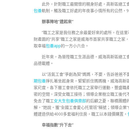
此外，針對職工最關懷的親身好處，高新區總工
包養
軌制，觸及職工好處的年夜事小情所有的公然，9
辦事陣地“建起來”
“職工之家是我任務之余最愛好來的處所，在這里
財產園的“共享”職工之家是威海市首家共享職工之家
取幸福
包養app
的一方小六合。
近年來，為晉陞職工生涯品德，威海高新區總工
品德載體。
以“活氣工會”爭創為契“媽媽，不要，告訴爸爸不
期包養
掙扎著坐起身來，緊緊抓住媽媽機，威海高新
家尺度，各下層工會依托職工之家舉行運動，豐盛職產
密的空間，深受女職工接待；領導企業樹立職工後代
免去了職工
女大生包養俱樂部
的后顧之憂，聯橋團體的
解，”她說。獲“全國工會愛心托管班”稱號；領導企業
體建造供給4000多套福利住房，職工以本錢價購置，
幸福指數“升下去”