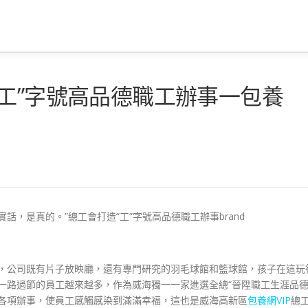
工”字號高品德職工辦事一包養
實話，是真的。”總工會打造“工”字號高品德職工辦事brand
，公司既有片子放映廳，還有專門研究的羽毛球館和籃球館，孩子在這玩
一路過節的員工越來越多，作為威海獨一一家進選全總“晉陞職工生涯品
優各項辦事，使員工感觸感染到滿滿幸福，這也是威海高新區
包養網VIP
總