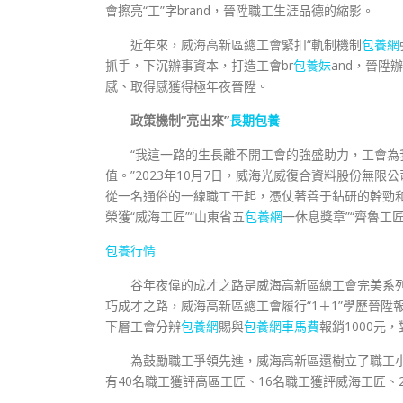
會擦亮“工”字brand，晉陞職工生涯品德的縮影。
近年來，威海高新區總工會緊扣“軌制機制
包養網
抓手，下沉辦事資本，打造工會br
包養妹
and，晉陞
感、取得感獲得極年夜晉陞。
政策機制“亮出來”
長期包養
“我這一路的生長離不開工會的強盛助力，工會
值。”2023年10月7日，威海光威復合資料股份無限
從一名通俗的一線職工干起，憑仗著善于鉆研的幹勁
榮獲“威海工匠”“山東省五
包養網
一休息獎章”“齊魯工匠
包養行情
谷年夜偉的成才之路是威海高新區總工會完美系
巧成才之路，威海高新區總工會履行“1＋1”學歷晉陞
下層工會分辨
包養網
賜與
包養網車馬費
報銷1000元
為鼓勵職工爭領先進，威海高新區還樹立了職工
有40名職工獲評高區工匠、16名職工獲評威海工匠、