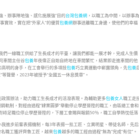
強、辦事陣地強、感化施展強”目的
台灣包養網
，以職工為中間，以辦事
辦事實效，實在把“外家人”的優質
包養網
辦事送離職工身邊，使他們的幸福
為我們一線職工供給了生長成才的平臺，讓我們都能一展才幹，完成人生價
公司車間主任谷
包養
年夜偉正自始自終地在車間繁忙，結業即走進車間的他
和高明的身手，在工會舉行的多項技
包養
巧立異運動中嶄露頭角，先
包養
”等聲譽，2023年被授予“全國五一休息獎章”。
列政策辦法，助力職工生長成才的活潑表現。為輔助更多
包養女人
職工走
報銷軌制，對經由過程“肄業圓夢”舉動停止學歷晉陞的職工，由區總工會和
，對峙足職位停止學歷晉陞的，下層工會賜與報銷50％，職工自學熱忱低落
小我進步前輩表揚機制，每3年表揚一批工匠、立異明星、帶徒名師，先后
2名職工獲評齊魯工匠，越來
包養
越多的職工經由過程“無為”完成“有位”。