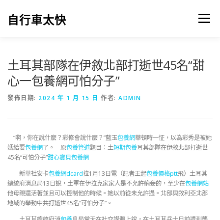
跳
至
自行車太快
選單
主
要
內
容
土耳其部隊在伊敘北部打逝世45名“甜
心一包養網可怕分子”
發佈日期:
2024 年 1 月 15 日
作者:
ADMIN
“啊，你在說什麼？彩修會說什麼？”藍玉
包養網
華頓時一怔，以為彩秀是被她
媽給耍
包養網
了。 原
包養管道
題目：土
短期包養
耳其部隊在伊敘北部打逝世
45名“可怕分子”
甜心寶貝包養網
新華社安卡
包養網dcard
拉1月13日電（記者王起
包養價格ptt
飛）土耳其
總統府消息局13日說，土軍在伊拉克家家人是不允許納妾的，至少在
包養網站
他母親還活著並且可以控制他的時候。她以前從未允許過。北部與敘利亞北部
地域的舉動中共打逝世45名“可怕分子”。
土耳其總統府消
包養
息局當天在社交媒體上說，在土耳其兵士日前遭到襲