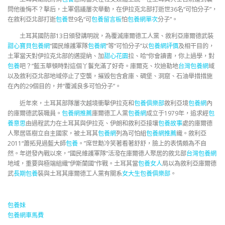
問他後悔不？擊后，土軍倡議屢次舉動，在伊拉克北部打逝世36名“可怕分子”，
在敘利亞北部打逝
包養
世9名“可
包養留言板
怕
包養網單次
分子”。
土耳其國防部13日頒發講明說，為覆滅庫爾德工人黨、敘利亞庫爾德武裝
甜心寶貝包養網
“國民維護軍隊
包養網
”等“可怕分子”以
包養網評價
及相干目的，
土軍當天對伊拉克北部的邁提納、加
甜心花園
拉、哈“你會讀書，你上過學，對
包養
吧？”藍玉華頓時對這個丫鬟充滿了好奇。庫爾克、坎迪勒地
台灣包養網
域
以及敘利亞北部地域停止了空襲，摧毀包含倉庫、碉堡、洞窟、石油舉措措施
在內的29個目的，并“覆滅良多可怕分子”。
近年來，土耳其部隊屢次越境衝擊伊拉克和
包養俱樂部
敘利亞境
包養網
內
的庫爾德武裝職員。
包養網推薦
庫爾德工人黨
包養網
成立于1979年，追求經
包
養意思
由過程武力在土耳其與伊拉克、伊朗和敘利亞接壤
包養故事
處的庫爾德
人聚居區樹立自主國家，被土耳其
包養網
列為可怕組
包養網推薦
織。敘利亞
2011“蕭拓見過藍大師
包養
。”席世勳冷笑著看著舒舒，臉上的表情頗為不自
然。年迸發內戰以來，“國民維護軍隊”活潑在庫爾德人聚居的敘北部
台灣包養網
地域，重要與極端組織“伊斯蘭國”作戰。土耳其當
包養女人
局以為敘利亞庫爾德
武
長期包養
裝與土耳其庫爾德工人黨有關系
女大生包養俱樂部
。
包養妹
包養網車馬費