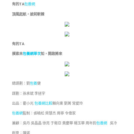
有的TA
包養網
頂風起航，披荊斬棘
有的TA
摸索未
包養網單次
知，開啟將來
總謀劃：劉
包養
健
謀劃：孫承斌 李拯宇
出品：霍小光
包養網比較
賴向東 劉菁 常愛玲
包養網
監制：張曉松 齊慧杰 周寧 令偉家
兼顧：吳丹 吳晶晶 徐亮 于衛亞 黃慶華 楊玉華 周年鈞
包養網
吳冷
創意：陳諾