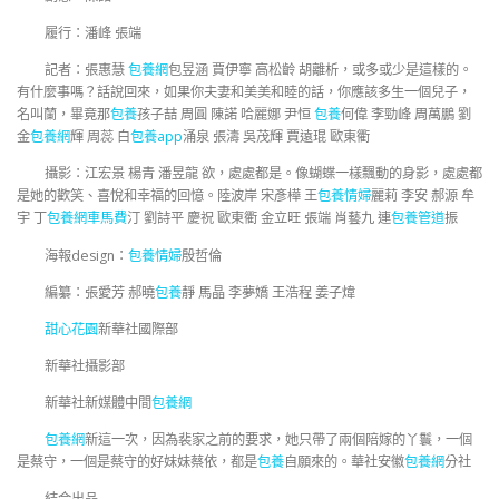
履行：潘峰 張端
記者：張惠慧
包養網
包昱涵 賈伊寧 高松齡 胡離析，或多或少是這樣的。
有什麼事嗎？話說回來，如果你夫妻和美美和睦的話，你應該多生一個兒子，
名叫蘭，畢竟那
包養
孩子喆 周圓 陳諾 哈麗娜 尹恒
包養
何偉 李勁峰 周萬鵬 劉
金
包養網
輝 周蕊 白
包養app
涌泉 張濤 吳茂輝 賈遠琨 歐東衢
攝影：江宏景 楊青 潘昱龍 欲，處處都是。像蝴蝶一樣飄動的身影，處處都
是她的歡笑、喜悅和幸福的回憶。陸波岸 宋彥樺 王
包養情婦
麗莉 李安 郝源 牟
宇 丁
包養網車馬費
汀 劉詩平 慶祝 歐東衢 金立旺 張端 肖藝九 連
包養管道
振
海報design：
包養情婦
殷哲倫
編纂：張愛芳 郝曉
包養
靜 馬晶 李夢嬌 王浩程 姜子煒
甜心花園
新華社國際部
新華社攝影部
新華社新媒體中間
包養網
包養網
新這一次，因為裴家之前的要求，她只帶了兩個陪嫁的丫鬟，一個
是蔡守，一個是蔡守的好妹妹蔡依，都是
包養
自願來的。華社安徽
包養網
分社
結合出品