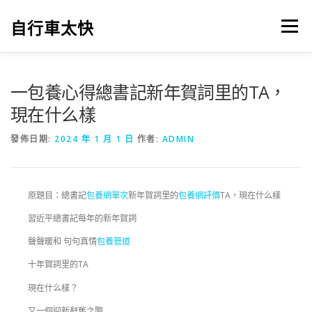
跳
至
自行車太快
選單
主
要
內
容
一包養心得總書記新年賀詞里的TA，
現在什么樣
發佈日期:
2024 年 1 月 1 日
作者:
ADMIN
原題目：總書記
包養網單次
新年賀詞里的
包養網評價
TA，現在什么樣
習近平總書記每年的新年賀詞
聲聲暖和 句句真情
包養管道
十年賀詞里的TA
現在什么樣？
又一個迎新辭舊之際