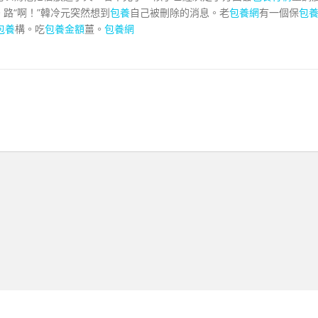
路“啊！”韓冷元突然想到
包養
自己被刪除的消息。老
包養網
有一個保
包
包養
構。吃
包養金額
薑。
包養網