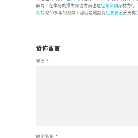
脾胃，在本身的攝生保健方面也是
包養金額
身材力行。
網
持瞭40多年的習氣，那就是地設有
包養管道
分支機
發佈留言
留言
*
顯示名稱
*