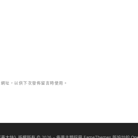
站網址，以供下次發佈留言時使用。
車太快》版權所有 © 2026
–
佈景主題採用 FameThemes 所設計的
On