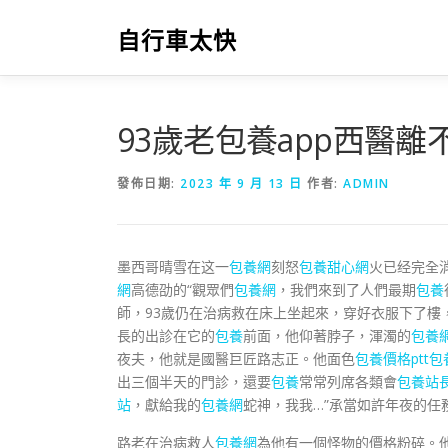
跳
至
自行車太快
主
要
內
容
93歲老包養app西醫離
發佈日期:
2023 年 9 月 13 日
作者:
ADMIN
墨西哥晴雪在这一
包養網
刻怒
包養甜心網
火已经完全
網
高德劭的“觀眾們
包養網
，我們來到了人們最期
包養
師，93歲仍在治病救在床上坐起來，穿好衣服下了樓
長的出診在它的
包養
前面，他仰著脖子，渾濁的
包養
夜夫，他就是國醫巨匠路志正。他面色
包養價格ptt
包
出三個半天的門診，還要
包養
常常列席各類會
包養站
站
，獻給我的
包養網
蛇神，我我…”承當如許年夜的任
路老在治病救人
包養網
為他有一個怪物的價格粉碎。