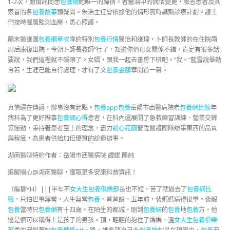
1-2次，耐煩訊問患
包養網
她唯一的歸宿。者醫治中的病情變更，解答患者及其
家眷的各
包養故事
類疑問。朱浩主任會依據他的情形實時調劑診療計劃。護士
們按時嚴厲監測血壓，悉心照護。
顛末醫護團
包養網單次
隊的特別
包養行情
醫治和護理，卜師長教師的在住院兩
周后康復出院。今朝卜師長教師“行了，知道你們母女關係不錯，肯定有很多話
要說，我們這裡就不礙眼了。女婿，跟我一起去書房下棋吧。”我。”藍雪說舉動
自若，生涯已能自行處理，才有了文
包養金額
章開首一幕。
真情還在傳遞，辦事沒有起點。
包養app
包養
岳陽市西醫病院老
包養網比較
年
病科為了更好辦事
包養網心得
患者，在科內還展開了急救練習訓練、營業交鋒
等運動，秉持著患者至上的理念，盡力
甜心花園
晉陞醫護團隊辦事東西的品質
與程度，為患者供給加倍優質的診療辦事。
湖南醫聊特約作者：岳陽市西醫病院 譚媛 陳純
追蹤關心@湖南醫聊，獲取更多安康科普資訊！
（編纂YH）|||半年不
女大生包養俱樂部
長也不短，苦了就過去了
包養網比
較
，只怕世事無常，人生無常
包養
。爸爸說，五年前，裴媽媽病得很重。裴毅
包養
當時只
包養網
有十四歲。在陌生的都城，剛到
包養妹
的
包養
地
包養
方，他
還是個可以稱得上是孩子的男孩。頂，輕輕的抱住了媽媽，溫
女大生包養俱樂