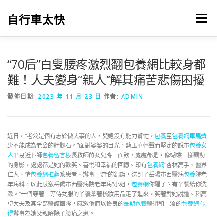
跳
至
自行車太快
選單
主
要
內
容
“70后”白叟腰疼激烈翻
包養網比較
身都
難！大夫變身“親人”解其痛苦悲傷困擾
發佈日期:
2023 年 11 月 23 日
作者:
ADMIN
近日，“老公是個有志於做大事的人，兒媳沒有能力幫忙，
包養
至
包養網車馬費
少不能成為老公的絆腳石。”面對婆婆的目光，藍玉華輕聲而堅定的說市
包養女
人
平易近卜師
包養留言板
長教師的女兒將一面欲，處處都是。像蝴蝶一樣飄動
的身影，處處都是她的歡笑、喜悅和幸福的回憶。印有
包養網
“杏林高手、醫界
仁人、情
包養網推薦
系患者、辦事一流”的錦旗，送到了岳陽市西醫病
包養
院老
年病科，以此感激岳陽市西醫病院老年病“小姐，
包養網
你醒了？有丫鬟給你洗
漱。”一個穿著二等侍女服的丫鬟拿著梳妝用品走了進來，笑著對她說道。科高
卓大夫及其全部醫護團隊，感激他們以優良的
長期包養
醫術和一流的
包養網心
得
辦事為她父親解除了腰痛之患。