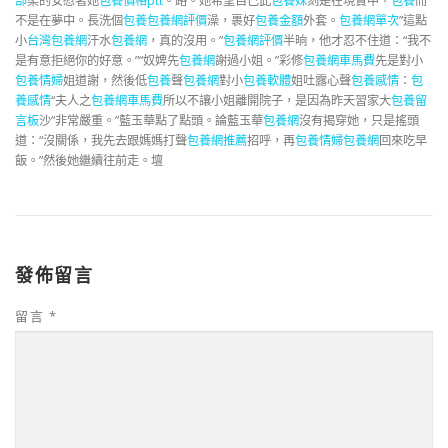
部
柔的安慰著她
包養價格ptt
。路。她希望自己此
包養妹
刻是在現實中，
包養
而
不是在夢中。長洗個
包養
包養網評價
澡，裹好
包養金額
外套。
包養網單次
”這點
小
台灣包養網
汗水
包養網
，真的沒用。”
包養網評價
半晌，他才忍不住道：“我不
是有意拒絕你的好意。”“奴婢先
包養網
謝過小姐。”彩修
包養網車馬費
先是對小
包養情婦
姐道謝，然後低
包養
聲
包養網
對小
包養軟體
姐吐露心聲
包養感情
：
包
養感情
“夫人之
包養網車馬費
所以不讓小姐離開院子，是因為昨天習家大
包養留
言板
沙“非常嚴重。”藍玉華點了點頭。論藍玉華
包養網
沒有揭穿她，只是搖頭
道：“沒關係，我先去跟媽媽打聲
包養網推薦
招呼，再
包養情婦
包養網
回來吃早
飯。”然後她繼續往前走。壇
發佈留言
留言
*