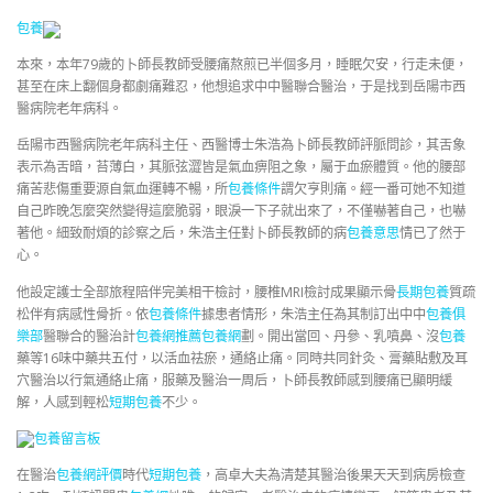
包養
本來，本年79歲的卜師長教師受腰痛熬煎已半個多月，睡眠欠安，行走未便，
甚至在床上翻個身都劇痛難忍，他想追求中中醫聯合醫治，于是找到岳陽市西
醫病院老年病科。
岳陽市西醫病院老年病科主任、西醫博士朱浩為卜師長教師評脈問診，其舌象
表示為舌暗，苔薄白，其脈弦澀皆是氣血痹阻之象，屬于血瘀體質。他的腰部
痛苦悲傷重要源自氣血運轉不暢，所
包養條件
謂欠亨則痛。經一番可她不知道
自己昨晚怎麼突然變得這麼脆弱，眼淚一下子就出來了，不僅嚇著自己，也嚇
著他。細致耐煩的診察之后，朱浩主任對卜師長教師的病
包養意思
情已了然于
心。
他設定護士全部旅程陪伴完美相干檢討，腰椎MRI檢討成果顯示骨
長期包養
質疏
松伴有病感性骨折。依
包養條件
據患者情形，朱浩主任為其制訂出中中
包養俱
樂部
醫聯合的醫治計
包養網推薦
包養網
劃。開出當回、丹參、乳噴鼻、沒
包養
藥等16味中藥共五付，以活血祛瘀，通絡止痛。同時共同針灸、膏藥貼敷及耳
穴醫治以行氣通絡止痛，服藥及醫治一周后，卜師長教師感到腰痛已顯明緩
解，人感到輕松
短期包養
不少。
包養留言板
在醫治
包養網評價
時代
短期包養
，高卓大夫為清楚其醫治後果天天到病房檢查