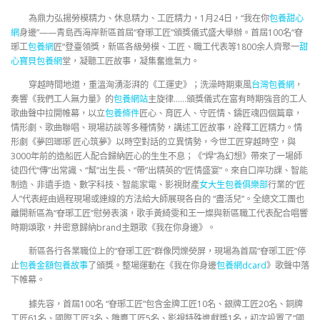
為鼎力弘揚勞模精力、休息精力、工匠精力，1月24日，“我在你
包養甜心
網
身邊”——青島西海岸新區首屆“眘琊工匠”頒獎儀式盛大舉辦。首屆100名“眘
琊工
包養網
匠”登臺領獎，新區各級勞模、工匠、職工代表等1800余人齊聚一
甜
心寶貝包養網
堂，凝聽工匠故事，凝集奮進氣力。
穿越時間地道，重溫洶湧澎湃的《工運史》；洗澡時期東風
台灣包養網
，
奏響《我們工人無力量》的
包養網站
主旋律……頒獎儀式在富有時期強音的工人
歌曲聲中拉開帷幕，以立
包養條件
匠心、育匠人、守匠情、鑄匠魂四個篇章，
情形劇、歌曲聯唱、現場訪談等多種情勢，講述工匠故事，詮釋工匠精力。情
形劇《夢回瑯琊 匠心筑夢》以時空對話的立異情勢，今世工匠穿越時空，與
3000年前的造船匠人配合歸納匠心的生生不息；《“焊”為幻想》帶來了一場師
徒四代“傳”出常識、“幫”出生長、“帶”出精英的“匠情盛宴”。來自口岸功課、智能
制造、非遺手造、數字科技、智能家電、影視財產
女大生包養俱樂部
行業的“匠
人”代表經由過程現場或連線的方法給大師展現各自的 “盡活兒”。全總文工團也
離開新區為“眘琊工匠”慰勞表演，歌手黃綺雯和王一燦與新區職工代表配合唱響
時期頌歌，并密意歸納brand主題歌《我在你身邊》。
新區各行各業職位上的“眘琊工匠”群像閃爍熒屏，現場為首屆“眘琊工匠”停
止
包養金額
包養故事
了頒獎。整場運動在《我在你身邊
包養網dcard
》歌聲中落
下帷幕。
據先容，首屆100名 “眘琊工匠”包含金牌工匠10名、銀牌工匠20名、銅牌
工匠61名、國際工匠3名、雛鷹工匠5名、影視特殊進獻獎1名，初次設置了“國