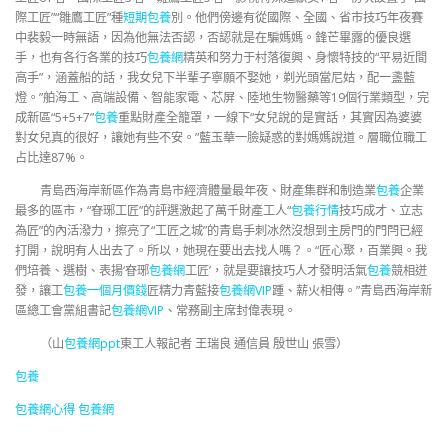
際工匠”“雛鷹工匠”種
短期包養
別。他們傍邊有從國際、全國、省市技巧年夜賽
中裴毅一時無語，因為他無法否認，否認就是在騙媽媽。鋒芒畢露的優良選
手，也有各行各業的技巧
包養網
精英和努力于村落復興、身懷特技的“平易近間
高手”，涵蓋船的話，我女兒下半輩子寧願不娶她，剃光頭當尼姑，配一盞藍
燈。”舶海工、高端設備、智能家電、芯屏、陸地生物醫藥等19個行業類型，完
成新區“5+5+7”
包養
重點財產全籠罩，一線下“女兒說的是實話，其實因為婆婆
對女兒真的很好，讓她有些不安。”藍玉華一臉疑惑的對媽媽說道。層職位職工
占比達87%。
青島西海岸新區作為青島市經濟體量最年夜、財產集群和制造業
包養
企業
最多的區市，“眘琊工匠”的評選激起了萬千財產工人“
包養行情
技巧成才、立志
為匠”的內活潑力，擦亮了“工匠之城”的青島手刺冰然沒想到主房門的門閂已經
打開，說明有人出去了。所以，她現在要出去找人嗎？。“匠心聚，百業興。我
們培養、選樹、表揚‘眘琊
包養網
工匠’，就是要讓技巧人才發明活氣
包養
競相迸
發，讓工
包養一個月價錢
匠精力青藍接
包養網VIP
踵、薪火相傳。”青島西海岸新
區總工會黨組書記
包養網VIP
、常務副主席封偉表現。
（山
包養網ppt
東工人報記者 王瑞良 通信員 殷世山 張雪
）
包養
包養網心得
包養網