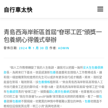
跳
至
自行車太快
選單
主
要
內
容
青島西海岸新區首屆“眘琊工匠”頒獎一
包養網心得儀式舉辦
發佈日期:
2024 年 1 月 30 日
作者:
ADMIN
“個人工作教導轉變了我的人生軌跡，讓我可以把握一無所
女大生包養俱樂
部
長，為將來打下基本。很是感激新
包養
區器重和支撐個人工作教導成長，讓
和我一樣退職業院校進修的先生可以或許有更多技巧成才機遇。將來，我盼望
能留在新區，報效新區，扶
包養價格
植新區。”來自青島西海岸新區高等個人工
作技巧黌舍工匠班的鄭中成，年僅18歲，是青島西海岸新區首屆“眘琊工匠”中最
年
包養感情
青的“眘琊工匠”。頒獎儀
甜心寶貝包養網
式現場，他拿著用3D技巧
打印的工會 “我在你身邊”brandIP抽像“席世勳目光炯炯的看著她，看了一眼
包
養
就移
包養網
不開視線。他驚異的神情中帶著難以置信的神色，
包養
他簡直不
敢相信這個氣質出眾，明工小貝”高興地表現。