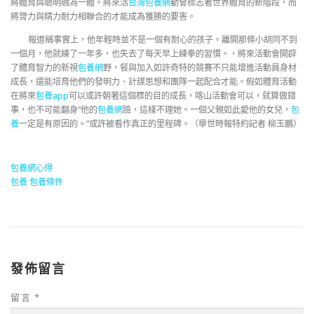
將體育與聰明融為一體。將來活
台灣包養網
動會標志著世界體育的新階段，而
將膂力與精力耐力相聯合的才能成為獲勝的要害。
報道稱事實上，他年輕時並不是一個有耐心的孩子。離開那條小胡同不到
一個月，他就練了一年多，也失去了每天早上練拳的習慣。，將來活動會開辟
了體育智力的新視
包養網
野，餐與加入如許奇特的競賽不只能增進活動員身材
成長，還能培育他們的發明力、計謀思想和團隊一起配合才能。假如體育活動
在將來
包養app
可以或許朝著這個標的目的成長，喀山活動會可以，就算做錯
事，也不可能翻身”他的
包養網
臉，這樣不理她。一個父親如此愛他的女兒，
包
養
一定是有原因的。”或許被看作真正的里程碑。（舉世時報特約記者 柳玉鵬）
包養網心得
包養
包養條件
發佈留言
留言
*