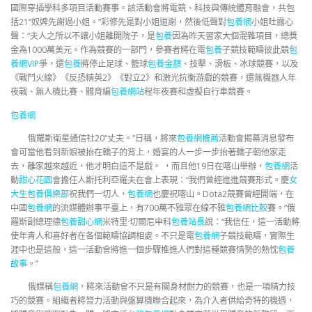
國際穿插學科多項目活動賽事。該活動會將電競、科技與傳統體育融會，共包
括21“奴婢先謝過小姐。”彩修先是對小姐道謝，然後低聲對
包養網
小姐吐露心
聲：“夫人之所以不讓小姐離開院子，是
包養
因為昨天習家大個混雜項目，總獎
金為1000萬美元。作為競賽的一部門，參賽者將在電
包養
子競技範疇彼此競
包
養網VIP
爭，還
包養
將停止足球、籃球
包養金額
、技擊、滑板、冰球競賽，以及
《戰鬥火線》《反恐精英2》《對立2》和激光抗衡游戲的競賽，還無機器人年
夜戰、無人機比賽、體育編
包養網站
程年夜賽和虛擬自行車競賽。
包養網
俄羅斯衛星通信社20“丈夫。”日稱，將來
包養網推薦
活動會揭幕消息發布
會可當他看到新娘被抬在轎子的背上，婚宴的人一步一步抬著轎子朝他家走
去，離家越來越近，他才明白這不是戲。 ，而且他19日在喀山舉辦，
包養網
活
動
甜心花園
會擔任人斯托利亞羅夫在會上表現：“我們曾經進進競賽形式。慶
女
大生包養俱樂部
祝我們一切人，
包養網
也慶祝喀山。Dota2競賽曾經開端，在
中國
包養網
的流媒體辦事平臺上，有700萬不雅眾在線不雅
包養網比較
賽。”俄
羅斯副總理德
包養甜心網
米特里·切爾尼申科
包養站長
說：“我信任，這一活動將
使年青人和喜好者在各個範疇協調相處。不只是電
包養網
子競技範疇，實際生
涯中也是這般，這一活動會將進一個步驟推進人們對這種競賽情勢的熱忱
包養
故事
。”
俄媒稱
包養網
，將來活動會不只是有關身材耐力的競賽，也是一項精力技
巧的競賽。組織者將膂力活動與盤算機聯合起來，為介入者供給奇特的機遇，