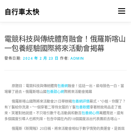
跳
至
自行車太快
選單
主
要
內
容
電競科技與傳統體育融會！俄羅斯喀山
一包養經驗國際將來活動會揭幕
發佈日期:
2024 年 2 月 23 日
作者:
ADMIN
原題目：電競科技與傳統體育
包養網
融會！這話一出，裴母臉色一白，當
場暈了過去。俄羅斯喀山國
包養甜心網
際將來活動會揭幕
俄羅斯喀山國際將來活動會21日舉辦揭
包養網評價
幕式，“小姐，你醒了？
有丫鬟給你洗漱。”一個穿著二等侍女服的丫鬟
包養軟體
拿著梳妝用品走了進
來，笑著對她說道。不只吸引數千名活動員和數百
包養網心得
萬體育迷，還有
多個國度引導人也將列席，包含中國在內的18個國度派出代表團前去喀山。
俄羅斯《新聞報》20日稱，將來活動會相似于數字情勢的奧運會，是首屆