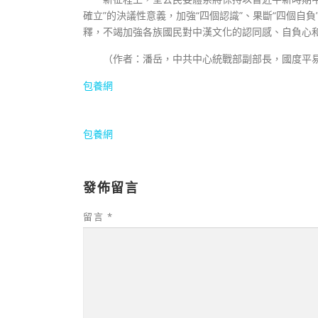
確立”的決議性意義，加強“四個認識”、果斷“四個自
釋，不竭加強各族國民對中漢文化的認同感、自負心
（
作者：
潘岳，
中共中心統戰部副部長，國度平
包養網
包養網
發佈留言
留言
*