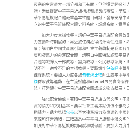
裴寒的生意很大一部分都和玉有關，但他還要經過別
輯，迷信提醒中華平易近族構成和成長的事理、學理
華平易近族配合體嚴重基本性題目研討，發布安身中
立的中華平易近族配合體史料系統、話語系統、實際
加大力度宣揚教導。講好中華平易近族配合體故
力宣揚新時期黨的平易近族任務獲得的汗青性成績，
景；講明白中國共產黨引導和社會主義軌制是我國各
度和凝集力的命運配合體，講明白中國特點處理平易
合體認識歸入干部教導、黨員教導、公民教導系統，
明不雅、宗教不雅的宣揚教導。要將鑄牢
包養網
中華
課程系統。要加大力度各族
包養網比較
師生鑄牢中華
額
群眾教導運動，在主流媒體和internet展開實際
館，打造鑄牢中華平易近族配合體認識文物古籍展。要依
強化配合價值。著眼中華平易近族古代文明，不
實的精力和文明基本。要以社會主義焦點價值不雅為
期精力。鼎力弘揚
包養
以巨大建黨精力為泉源的中國
來源和汗青頭緒，正確熟悉中華平易近族和中漢文明
加強對中華平易近族的認同感和驕傲感。要加大力度