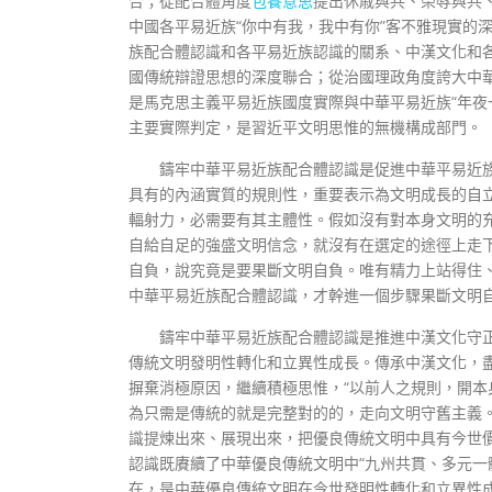
合；從配合體角度
包養意思
提出休戚與共、榮辱與共
中國各平易近族“你中有我，我中有你”客不雅現實的
族配合體認識和各平易近族認識的關系、中漢文化和
國傳統辯證思想的深度聯合；從治國理政角度誇大中
是馬克思主義平易近族國度實際與中華平易近族“年夜
主要實際判定，是習近平文明思惟的無機構成部門。
鑄牢中華平易近族配合體認識是促進中華平易近
具有的內涵實質的規則性，重要表示為文明成長的自
輻射力，必需要有其主體性。假如沒有對本身文明的
自給自足的強盛文明信念，就沒有在選定的途徑上走
自負，說究竟是要果斷文明自負。唯有精力上站得住
中華平易近族配合體認識，才幹進一個步驟果斷文明
鑄牢中華平易近族配合體認識是推進中漢文化守
傳統文明發明性轉化和立異性成長。傳承中漢文化，
摒棄消極原因，繼續積極思惟，“以前人之規則，開本
為只需是傳統的就是完整對的的，走向文明守舊主義
識提煉出來、展現出來，把優良傳統文明中具有今世
認識既賡續了中華優良傳統文明中“九州共貫、多元一
在，是中華優良傳統文明在今世發明性轉化和立異性成長