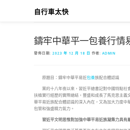
跳
至
自行車太快
主
要
內
容
鑄牢中華平一包養行情
發佈日期:
2023 年 12 月 18 日
作者:
ADMIN
原題目：鑄牢中華平易近
包養
族配合體認識
黨的十八年夜以來，習近平總書記對中國特點社
扶植實行經歷的實際總結，豐盛和成長了馬克思主義
華平易近族配合體認識的深入內在，又為加大力度中
包管和強盛精力氣力。
習近平文明思惟對加強中華平易近族凝集力具有