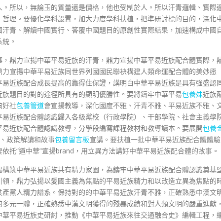
人。所以，無論玉的質量還是價格，他也受制於人。所以汗青邏輯、實際
、哲理。要優化學科設置，加大力度學科扶植，把準研討標的目的，深化
國汗青、解讀中國實行、答覆中國題目的原創性實際結果，加速構成中國
系統。
事，鼎力宣揚中華平易近族的汗青，鼎力宣揚中華平易近族配合體實際，
鼎力宣揚中華平易近族同世界列國國民聯袂構建人類命運配合體的美妙愿
平易近族配合成長提高的靠得住保證，講明白中華平易近族是具有強盛認
近族題目的對的途徑所具有的顯明優勝性。要將鑄牢中華平易
包養妹
近族
搞好社
包養管道
會宣揚教導，深化國度不雅、汗青不雅、平易近族不雅、
平易近族配合體認識歸入各級黨校（行政學院）、干部學院、社會主義學
平易近族配合體認識教導，分學段編寫課程教材和教導讀本。要展開
包養
闡釋、政策解讀和故事
包養留言板
宣講。要扶植一批中華平易近族配合體體驗
托“道中華”宣揚brand，用立異方法講好中華平易近族配合體的故事。
竭構筑中華平易近族共有精力家園，為鑄牢中華平易近族配合體認識奠基
引領，鼎力弘揚以愛國主義為焦點的平易近族精力和以改造立異為焦點的
共產黨人精力譜系。保持對的的中華平易近族汗青不雅，正確熟悉中漢文
的多元一體，正確熟悉中漢文明獲得的殘暴成績和對人類文明的嚴重進獻
中華平易近族史研討，推動《中華平易近族來往交通融合史》編輯工程，