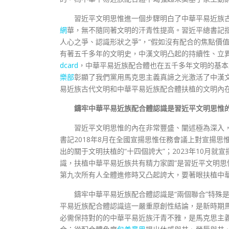
習近平文明思惟進一個步驟明白了中華平易近族
網
華，無不隨同著文明的汗青性提高。習近平總書記指
人心之爭、認識形狀之爭”，“假如沒有配合的焦點價
有著五千多年的文明史，中漢文明凸起的持續性、立
dcard
，中華平易近族配合體也在五千多年文明的基本
樂部
彰顯了我們黨用馬克思主義真諦之光激活了中漢
易近族古代文明和中華平易近族配合體扶植的文明內
鑄牢中華平易近族配合體認識是習近平文明思惟
習近平文明思惟的內在非常豐盛、闡述極為深入
書記2018年8月在全國宣揚思惟任務會議上對宣揚思
出的關于文明扶植的“十四個誇大”；2023年10月就
識，扶植中華平易近族共有精力家園”是習近平文明思
第九次所有人全體進修時又凸起誇大，要著眼扶植中
鑄牢中華平易近族配合體認識是“兩個聯合”特殊是
平易近族配合體認識這一嚴重原創性結論，是新時期
必需保持對的的中華平易近族汗青不雅，是馬克思主