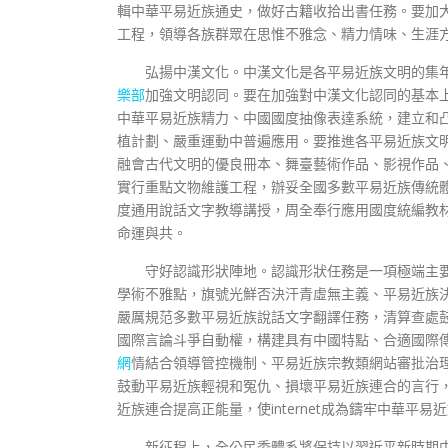
輯中華平易近族通史，做好古籍收拾出書任務。要加
工程，領導各族群眾在思惟不雅念、精力情味、生涯
弘揚中漢文化。中漢文化是各平易近族文明的集
樂部
加強文明認同。要在加強對中漢文化認同的基本
中華平易近族精力、中國國度抽像表達系統，建立和
植計劃、嚴重運動中普遍應用。要推進各平易近族文
融會古代文明的優良冊本、舞臺藝術作品、影視作品
實行重點文物維護工程，辦妥全國多數平易近族傳統
度通用說話文字教導講授，周全奉行應用國度統編教
命運與共。
守好認識形狀陣地。認識形狀任務是一項極端主
學術不雅點，旗號光鮮否決汗青虛無主義、平易近族
嚴厲規范多數平易近族說話文字翻譯任務，清算查處鼓
國際言論斗爭自動權，構建具有中國特點、合適國際
網
情結合領導管控機制、平易近族宗教類網站審批治
鼓動平易近族輕視和冤仇、損壞平易近族連合的言行
近族連合提高正能量，使internet成為鑄牢中華平易
新征程上，全公民委體系將保持以習近平新時期