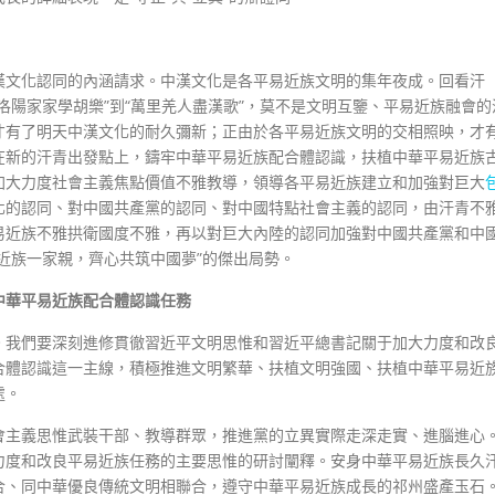
漢文化認同的內涵請求。中漢文化是各平易近族文明的集年夜成。回看汗
洛陽家家學胡樂”到“萬里羌人盡漢歌”，莫不是文明互鑒、平易近族融會的
才有了明天中漢文化的耐久彌新；正由於各平易近族文明的交相照映，才
在新的汗青出發點上，鑄牢中華平易近族配合體認識，扶植中華平易近族
加大力度社會主義焦點價值不雅教導，領導各平易近族建立和加強對巨大
化的認同、對中國共產黨的認同、對中國特點社會主義的認同，由汗青不
易近族不雅拱衛國度不雅，再以對巨大內陸的認同加強對中國共產黨和中
近族一家親，齊心共筑中國夢”的傑出局勢。
中華平易近族配合體認識任務
。我們要深刻進修貫徹習近平文明思惟和習近平總書記關于加大力度和改
合體認識這一主線，積極推進文明繁華、扶植文明強國、扶植中華平易近
處。
會主義思惟武裝干部、教導群眾，推進黨的立異實際走深走實、進腦進心
力度和改良平易近族任務的主要思惟的研討闡釋。安身中華平易近族長久
合、同中華優良傳統文明相聯合，遵守中華平易近族成長的祁州盛產玉石