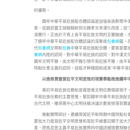
的優勢。
鑄牢中華平易近族配合體認識是加強各族群眾中
青，從趙武靈王胡服騎射到北魏孝文帝漢化改造；從“
潑實行。正由於汗青上各平易近族文明的互鑒融通，
了鑄牢中華平易近族配合體認識的深摯底
包養網
蘊。
代
包養網
文明和
包養
中華平易近族配合體，要害是要
養網
內陸的認同、對中華平易近族的認同、對中漢文
鑄牢文明不雅，由文明不雅引領平易近族不雅，由平
特點社會主義的認同，這般才幹穩固和成長“中華平易
以進修貫徹習近平文明思惟的現實舉動推進鑄牢
黨的平易近族任務和宣揚思惟文明任務慎密相干
平易近族任務的主要思惟，緊扣鑄牢中華平易近族配
古代文明，確保黨中心文明扶植決議計劃安排落到實
推動實際研討。連續用習近平新時期中國特點社
要加大力度習近平文明思惟和習近平總書記關于加大
青，把馬克思主義平易近族實際同中國詳細現實相聯