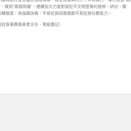
負”、做到“兩個保護”，連續加大力度對習近平文明思惟的進修、研討、闡
和驕傲感，為強國扶植、平易近族回復進獻平易近族任務氣力。
易近族事務委員會主任、黨組書記
）