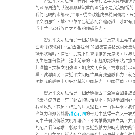
習近平文明思惟活著界百年未有之年夜變局加快
的國際周遭的狀況和艱難沉重的國“這不是我兒媳說
我們吃喝的水都來了“嗯。從際改造成長穩固義務，
平文明思惟，鑄牢中華平易近族配合體認識，才幹有
成中華平易近族巨大回復的磅礴偉力。
習近平文明思惟進一個步驟穩固了馬克思主義在
西降”態勢顯明，但“西強我弱”的國際言論格式尚未
識形狀範疇，信息化前提下社會思惟多元激蕩，世界
明生態加倍復雜，進步前輩的、積極的認識形狀占據
此碰撞。扶植文明強國、加強文明自負，需求保持以
黨、教導國民。習近平文明思惟具有強盛感化力，就
明格式的變遷中更好地構筑中國精力、中國價值、中
習近平文明思惟進一個步驟穩固了全黨全國各族
的最基礎包管。有了配合的思惟基本，就能舉國同心
我國反動、扶植、改造的巨大過程，一百多年來，我
治氣力和艱苦挑釁
甜心花園
的較勁中獲得一次又一次
同中華優良傳統文明相聯合，不竭推動實際立異，并
的配合價值尋求，彰顯出平易近族精力與時期精力的
的，為中華平易近族配合體不竭強起來奠基了家主動