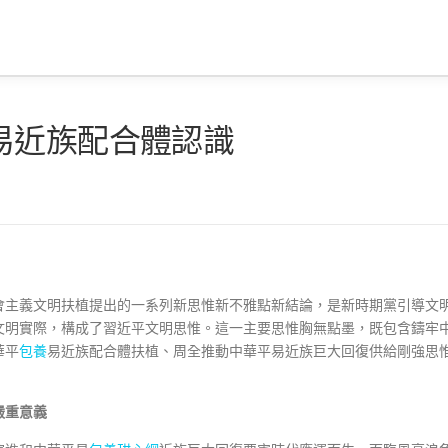
易近族配合體認識
會主義文明扶植提出的一系列新思惟新不雅點新結論，是新時期黨引導文
文明實際，構成了習近平文明思惟。這一主要思惟胸無點墨，既包含鑄牢
華平
包養
易近族配合體扶植、周全推動中華平易近族巨大回復供給剛強思
嚴重意義