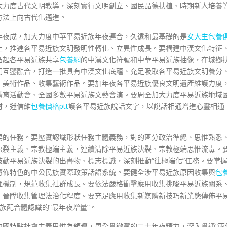
大力度古代文明教導，深刻實行文明創立、國民品德扶植、時期新人培養
方法上向古代化邁進。
年夜成，加大力度中華平易近族年夜連合，久遠和最基礎的是
女大生包養
上，推進各平易近族文明發明性轉化、立異性成長。要構建中漢文化特征
凸起各平易近族共享
包養網
的中漢文化符號和中華平易近族抽像，在城鄉
明互鑒融合，打造一批具有中漢文化底蘊、充足吸取各平易近族文明養分
、美術作品、收集藝術作品。要加年夜各平易近族優良文明遺產維護力度
體育活動會、全國多數平易近族文藝會演。要周全加大力度平易近族地域
材，迷信維
包養價格ptt
護各平易近族說話文字，以說話相通增進心靈相通
要的任務。要壓實認識形狀任務主體義務，對的區分政治準繩、思惟熟悉
決裂主義、宗教極端主義，連續清除平易近族決裂、宗教極端思惟流毒。
動平易近族決裂的出書物、標志標識，深刻推動“往極端化”任務。要掌
傳佈特色的中公民族實際政策話語系統。要健全涉平易近族原因收集輿
包
理機制，規范收集社群成長。要依法嚴格衝擊應用收集挑唆平易近族關系
，晉陞收集管理法治化程度。要充足應用收集新媒體新技巧新業態傳佈平
近族配合體認識的“最年夜增量”。
中國特點社會主義思惟為領導，周全貫徹黨的二十年夜精力，深入貫通“兩