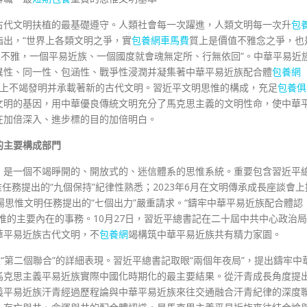
古代文明扶植的最基礎遵守。人類社會每一次躍進，人類文明每一次升
包
出，“世界上各類文明之爭，實
包養網車馬費
質上是價值不雅念之爭，也
值不雅，一個平易近族、一個國度就會魂無定所、行無依回”。中華平易近
異性、同一性、包涵性、戰爭性浸潤并凝集著中華平易近族配合體
包養網
上不竭發明并承載著新的古代文明。習近平文明思惟的構成，充足
包養俱
文明的基因，用中華優良傳統文明充分了馬克思主義的文明性命，使中華
在加倍深入、進步標的目的加倍明白。
的主要構成部門
，是一個不竭睜開的、開放式的、迷信體系的思惟系統。重要包含習近平
惟任務提出的“九個保持”紀律性熟悉；2023年6月在文明傳承成長座談會上
宣揚思惟文明任務提出的“七個出力”嚴重請求。“鑄牢中華平易近族配合體認
惟的主要內在的事務。10月27日，習近平總書記在二十屆中共中心政治局
華平易近族古代文明，不
包養網
竭構筑中華平易近族共有精力家園。
“第二個聯合”的詳細表現。習近平總書記取眼“兩個年夜局”，提出鑄牢中
馬克思主義平易近族實際中國化時期化的最主要結果。從汗青成長角度提
義平易近族汗青經過歷程論與中華平易近族來往交通融合汗青紀律的深度