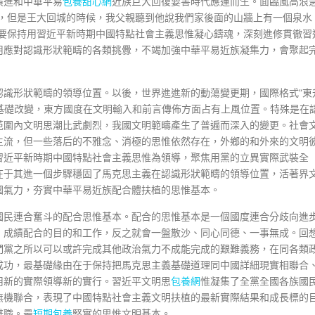
演進和中華平易
包養甜心網
近族巨大回復要害時代應運而生。面臨風高浪
的，但是王大回城的時候，我父親聽到他說我們家後面的山牆上有一個泉水
只要保持用習近平新時期中國特點社會主義思惟凝心鑄魂，深刻進修貫徹習
用應對認識形狀範疇的各類挑釁，不竭加強中華平易近族凝集力，會聚起
認識形狀範疇的領導位置。以後，世界進進新的動蕩變更期，國際格式“東
最基礎改變，東方國度在文明輸入和前言傳佈方面占有上風位置。特殊是在
范圍內文明思潮比武劇烈，我國文明範疇產生了普遍而深入的變更。社會
主流，但一些落后的不雅念、消極的思惟依然存在，外鄉的和外來的文明
習近平新時期中國特點社會主義思惟為領導，聚焦用黨的立異實際武裝全
在于其進一個步驟穩固了馬克思主義在認識形狀範疇的領導位置，活著界
國氣力，夯實中華平易近族配合體扶植的思惟基本。
國民連合奮斗的配合思惟基本。配合的思惟基本是一個國度連合分歧向進
、成績配合的目的和工作，反之就會一盤散沙、同心同德、一事無成。回
們黨之所以可以或許完成其他政治氣力不成能完成的艱難義務，在同各類
成功，最基礎緣由在于保持把馬克思主義基礎道理同中國詳細現實相聯合
用新的實際領導新的實行。習近平文明思
包養網
惟凝集了全黨全國各族國
無機聯合，表現了中國特點社會主義文明扶植的最新實際結果和成長標的
辭職。最
短期包養
堅實的思惟文明基本。