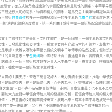
、存亡與共、命運與共的配合體認識，是馬克思主義平易近族來往結合論
深度聯合；從方式論角度提出對的掌握配合性和差別性的關系、中華平易
各平易近族文明的關系、物資和精力的關系，是馬克思主義唯物辯證法與
華平易近
包養管道
族多元一體魄局和同一的多平易近
包養合約
族國度理念
一統”演進紀律的深度聯合。這一系列關于鑄牢中華平易近族配合體認識
族文明主體性的主要舉動。文明主體性，是一個國度、一個平易近族文明
立性、自發能動性和發明性。一種文明要具有穿越時空的引領力、凝集力
充足承認，就難以吸取中華優良傳統文明中千年傳承的浩然之氣；假如沒
下往的果斷意志。果
包養網
斷中國特點社會主義途徑自負、實際自負、軌
、站得穩，一個平易近族才幹在汗青大水中矗立不倒、矗立潮頭。唯有鑄
自負，強化中華平易近族文明主體性。
正立異的主要支持。習近平總書記誇大，出力賡續中漢文脈、推進中華優
盡不是簡略復古，也不是簡略化古，而是古為今用，辯證取舍、新陳代謝
身之生面”。既不克不及完整否認傳統，走向汗青虛無主義；也不克不及
。要加大力度對中華優良傳統文明的發掘和分析，把優良傳統文明的精力
價值、世界意義的文明精華提煉出來、展現出來。鑄牢中華平易近族配合
體的年夜一統傳統”，又付與了不竭推動中華平易近族配合體扶植新的內
的詳細表現，是“守正”與“立異”的辯證同一。