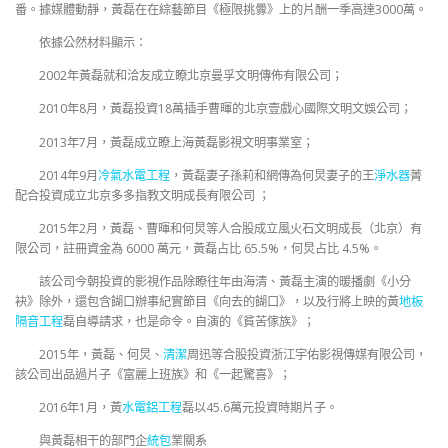
番。據媒體動靜，黃磊在在綜藝節目《極限挑釁》上的片酬一季高達3000萬。
依據公然材料顯示：
2002年黃磊就和洽友成立瞭北京曼孚文明傳佈有限公司；
2010年8月，黃磊投資18萬插手曹暉的北京壹戲心國際文明文娛公司；
2013年7月，黃磊成立瞭上海黃磊影視文明事業室；
2014年9月
冷氣水電工程
，黃磊妻子孫莉和網傳為何炅妻子的王
淨水器
菁
配合投資成立北京多多指教文明成長有限公司 ；
2015年2月，黃磊、曹暉和何炅等人合股成立風火石文明成長（北京）有
限公司，註冊資金為 6000 萬元，黃磊占比 65.5%，何炅占比 4.5%。
該公司今朝投資的影視作品除瞭往年由海清、黃磊主演的暖播劇《小分
袂》除外，還包含餬口辦事紀實節目《向去的餬口》，以及行將上映的黃
地板
隔音工程
磊自導請求，也是命令。自演的《貧苦傢族》；
2015年，黃磊、何炅、
清潔
周迅等合股投資浙江宇佑影視傳媒有限公司，
該公司出品過片子《富麗上班族》和《一起驚喜》；
2016年1月，黃
水電鋁工程
磊以45.6萬元投資時期片子。
與黃磊相干的部門企
統包
業關系