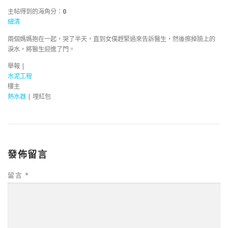
主帖得到的海角分：
0
細清
兩個媽媽抱在一起，哭了半天，直到女僕趕緊過來告訴醫生，然後擦掉臉上的
淚水，將醫生迎進了門。
舉報 |
水泥工程
樓主
熱水器
|
埋紅包
發佈留言
留言
*