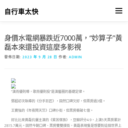
跳
至
自行車太快
選單
主
要
內
容
身價水電網暴跌近7000萬，“妙算子”黃
磊本來還投資這麼多影視
發佈日期:
2023 年 9 月 28 日
作者:
ADMIN
“演而優則導，歌而優則投”是演藝圈的基礎定律。
鄧超初次執導的《分手巨匠》，固然口碑欠好，但票房過3億。
王寶強的《年夜鬧天竺》口碑仆街，但票房衝破七億。
好比比來黃磊伉儷主演的《貧苦傢族》，豆瓣評分4.9，上演5天票房累計
2815.7萬元。固然今朝口碑、票房雙雙撲街，黃磊表現隻是想要對這個世界上