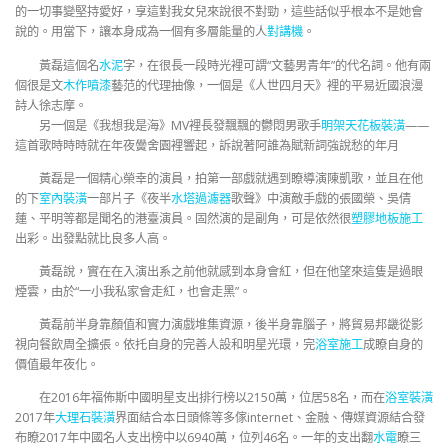
的一切事變堅持愛好，享這對我女兒來說很不對勁，這些話似乎根本不是她會
說的。用當下，讓本身成為一個有多層能量的人
對講機
。
黃磊這個名
水泥
字，在很長一段時光裡可謂“文藝男青年”的代名詞。他有兩
個很是文
木作噴漆
藝范的代理抽像，一個是《人世四月天》裡的平易近國浪漫
詩人徐志摩。
另一個是《我想我是海》MV裡長發飄飄的鬱悶男歌手
明架天花板裝潢
——
這首歌時時時就在年夜黌舍園裡響起，訴說著阿誰為賦新詞強說愁的年月
黃磊是一個精心榮幸的演員，拍第一部戲就遇到瞭導演陳凱歌，並且在他
的下
室內裝潢
一部片子《夜半
水塔過濾器
歌聲》中演敵手戲的張國榮、吳倩
蓮、平明等都是聞名的港臺演員。固然演的是副角，可是依然很
塑膠地板施工
出彩。出發點就比良多人高。
黃磊說，實在在入演出系之前他就感到本身會紅，但在他望來這隻是過眼
煙雲，由於“一小我私家會走紅，也會走黑”。
黃磊前半身靠顏值和實力演戲堆集資源，後半身靠腦子，將貿易邦畿從影
視向餐飲周全擴張。依托自身的完善人設和明星光環，完
浴室施工
成瞭自身的
價值最年夜化。
在2016年福佈斯中國明星支出排行榜以2150萬，位居58名，而在
浴室裝潢
2017年
大理石裝潢
界面結合本日頭條等多傢internet、金融、傳媒資源結合發
布瞭2017年中國名人支出榜中以6940萬，位列46名。一年的支出翻
水電
瞭三