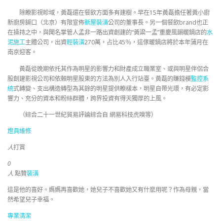
除瞭影視畛域，黃磊還在餐飲方面多有建樹。早在15年黃磊擔任著黃小廚
新廚房餬口（北京）有限宣佈
新屋裝潢
公司的董事長。另一個餐飲brand也正
在操持之中，與聞名掌管人孟非一路出資創建的“黃粱一孟”重慶風韻暖鍋店的
水
泥施工
主體公司，出資
輕裝潢
270萬，占比45％，這傢暖鍋店將於本年蒲月在
南京迎客。
黃磊從晚期依托其作為明星的影響力和財產成立職業室、或與明星伴侶合
股創建影視公司和依賴明星股東的方法為別人入行站臺。黃磊的賺錢模
監控系
統
式轉變、支出構造轉型為其餘的明星提供瞭樣本，明星自帶光環，有必定影
響力、充分的資本和粉絲群體，跨界投資有得天獨厚的上風。
（綜合二十一世紀貿易評論綜合自 網易科技虎嗅等）
燈具維修
人
打賞
0
人
點贊
裝潢
這是他的喜好。媽媽再喜歡她，她兒子不喜歡她又有什麼用呢？作為母親，當
然希望兒子幸福。
專業清潔