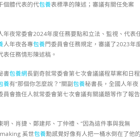
于個體代表的代
包養
表標準的陳述；審議有關任免案
年夜常委會2024年度任務要點和立法、監視、代表
養
人年夜各專
包養
門委員會任務規定，審議了2023年
代表任務情形陳述稿。
秘書
包養網
長劉奇就常委會第七次會議議程草案和日程
包養
有“那個你怎麼說？”關副
包養
秘書長，全國人年夜
委員會擔任人就常委會第七次會議有關議題等作了報告
東明、肖捷、鄭建邦、丁仲禮、“因為這件事與我無
making 奚世
包養
勳感覺好像有人把一桶水倒在了他