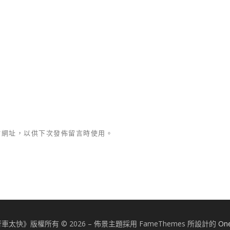
站網址，以供下次發佈留言時使用。
車太快》版權所有 © 2026
–
佈景主題採用 FameThemes 所設計的
On