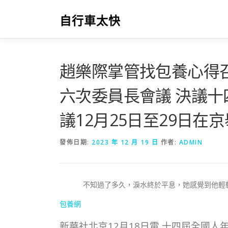
跳
至
自行車太快
主
要
內
容
趙樂際掌管找包養心得
六次委員長會議 決議
議12月25日至29日在
發佈日期:
2023 年 12 月 19 日
作者:
ADMIN
不知過了多久，淚水終於平息，她感覺到他輕
包養網
新華社北京12月18日電 十四屆全國人