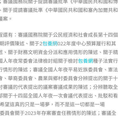
；審議國務院關于提請審議批準《中華國民共和國和博
、關于提請審議批準《中華國民共和國和塞內加爾共和
議案。
程還有：審議國務院關于公民經濟和社會成長第十四個
中期評價陳述、關于2
包養網
022年度中心預算履行和其
述、關于財務文明資金分派和應用情形的陳述、關于精
國人年夜常委會法律檢討組關于檢討
包養網
種子法實行
行情形的陳述；審議全國人年夜平易近族委員會、憲法
會、華裔委員會、農業與鄉村委員會分辨提出的關于十
付審議的代表提出的議案審議成果的陳述；分辨聽取全
部關于十四屆全國人年夜一次會議代表提出、批駁和看
。希望這真的只是一場夢，而不是這一切都是一場
委員會關于2023年存案審查任務情形的陳述；審議全