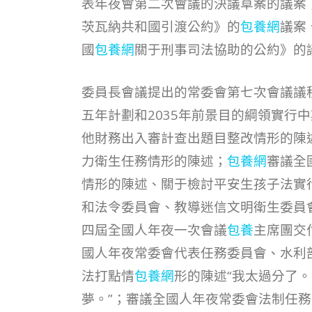
表年夜會第二次會議的決議草案的議案
茨瓦納共和國引渡公約》的
包養網
議案
國
包養網
關于刑事司法協助的公約》的
委員長會議提出的常委會第七次會議議
五年計劃和2035年前景目的綱領實行
他財務出入審計查出題目整改情形的陳
力衛生任務情形的陳述；
包養網
審議全
情形的陳述、關于檢討平安生孩子法實
和法令委員會、教導迷信文明衛生委員
四屆全國人年夜一次會議
包養
主席團交
國人年夜常委會代表任務委員會、水利
法打點情
包養網
形的陳述“我太過分了
夢。”；審議全國人年夜常委會法制任務