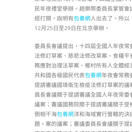
民年夜禮堂舉辦。趙樂際委員長掌管會
經打開，說明有
包養網
人出去了。所以
12月25日至29日在北京舉辦。
委員長會議提出，十四屆全國人年夜常
法修訂草案、慈悲法修改草案、食糧平
務應對治理法草案、鄉村所有人全體經
共和國各級國民代表
包養網
年夜會常務
提請審議國境衛生檢疫法修訂草案的議
員長會議關于提請審議全國人年夜常委
議案；審議國務院關于提請審議關于受
側相干海
包養網
洋和海域實行管轄的決
題。案的議案；審議委員長會議關于提