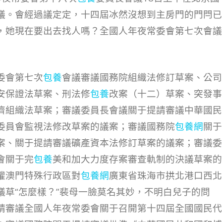
議。會經過議定定，十四屆冰然沒想到主房門的門閂已
，她現在要出去找人嗎？全國人年夜常委會第七次會議
委會第七次
包養
會議審議國務院組織法修訂草案、公司
安保證法草案、刑法修
包養
改案（十二）草案、突發事
濟組織法草案；審議委員長會議關于提請審議中華國民
委員會監視法修改草案的議案；審議國務院
包養網
關于
案、關于提請審議礦產資本法修訂草案的議案；審議委
會關于完
包養
美和加大力度存案審查軌制的決議草案的
權澳門特殊行政區對
包養網
廣東省珠海市拱北港口西北
議草“怎麼樣？”裴母一臉莫名其妙，不明白兒子的問
請審議全國人年夜常委會關于召開第十四屆全國國民代