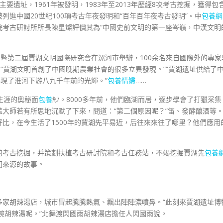
主要遺址，1961年被發明，1983年至2013年歷經8次考古挖掘，獲得包
進中國20世紀100項考古年夜發明和“百年百年夜考古發明”。中
包養網
院考古研討所所長陳星燦評價其為“中國史前文明的第一座岑嶺，中漢文明
0周年暨第二屆賈湖文明國際研究會在漯河市舉辦，100余名來自國際外的專家
“賈湖文明首創了中國晚期農業社會的很多立異發現。”“賈湖遺址供給了
再現了淮河下游八九千年前的光輝。”
包養情婦
……
生涯的奧秘面
包養
紗。8000多年前，他們臨湖而居，逐步學會了打獵采集
大師若有所思地沉默了下來，問道：“第二個原因呢？”笛、發酵釀酒等
比，在今生活了1500年的賈湖先平易近，后往來來往了哪里？他們應用
的考古挖掘，并策劃扶植考古研討院和考古任務站，不竭挖掘賈湖先
包養
明來源的故事。
多家胡辣湯店，城市冒起騰騰熱氣、飄出陣陣濃噴鼻。“此刻來賈湖遺址博
多碗胡辣湯呢。”北舞渡閃國雨胡辣湯店擔任人閃國雨說。