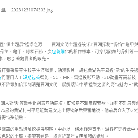
置1個主題展“禮樂之源——賈湖文明主題擺設”和“賈湖探秘”“骨笛”“龜甲
，骨笛、龜甲、綠松石飾、炭
包養網
化的稻作標本、可穿頭發絲的骨針等一
故事，吸引著觀賞者的眼光。
近打獵采集等生孩子生涯場景；動漫影片，講述賈湖先平易近“昆”的生長
養
們應用人工
短期包養
智能、5G、MR、雷達投影互動、3D動畫等高新技
不雅眾加倍深刻清楚賈湖文明，感觸感染中華‘禮樂之源’的奇特魅力。”武
”“與賈湖人對話”等數字化創意互動展項，既知足不雅眾摸索欲、加強不雅展興
”75歲的賈湖村村平易近魏建安走出博物館后興奮地說。他前后介入了6次
覺得特殊親熱。
棚籠罩的重點遺址挖掘展現區，中心以一條木棧道貫串，游客可穿行此中
歧色彩的土層，提醒著這是一處有近萬年文明堆積的遺址。