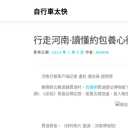
跳
至
自行車太快
主
要
內
容
行走河南·讀懂約包養
發佈日期:
2024 年 1 月 5 日
作者:
ADMIN
河南日報客戶端記者 盧松 通信員 趙明奇
舞陽縣北舞渡鎮賈湖村，
包養網
賈湖遺址博物館
調》《梁祝》等曲目標記憶，笛聲古樸悠遠，惹人聯想
賈湖骨笛。（材料照片 圖源：河南博物院）