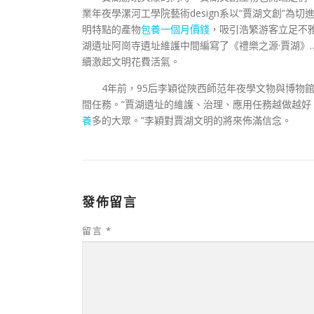
業年夜學漯河工學院藝術design系以“賈湖文創”為切
明特點的產物
包養一個月價錢
，吸引浩繁游客立足不雅
湖遺址阿崗寺遺址維護中間編寫了《禮樂之源·賈湖》
續激起文明花費活氣。
4年前，95后李穎從陜西師范年夜學文物與博物
間任務。“賈湖遺址的維護、治理、應用任務越做越
養
多的大眾。”李穎對賈湖文明的將來佈滿信念。
發佈留言
留言
*