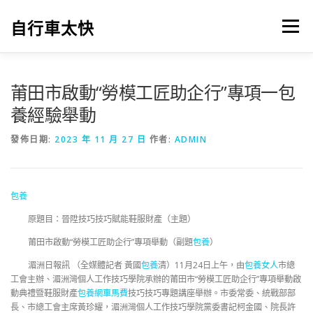
跳
至
自行車太快
選單
主
要
內
容
莆田市啟動“勞模工匠助企行”專項一包
養經驗舉動
發佈日期:
2023 年 11 月 27 日
作者:
ADMIN
包養
原題目：晉陞技巧技巧賦能鞋服財產（主題）
莆田市啟動“勞模工匠助企行”專項舉動（副題
包養
）
湄洲日報訊 （全媒體記者 黃國
包養
清）11月24日上午，由
包養女人
市總
工會主辦、湄洲灣個人工作技巧學院承辦的莆田市“勞模工匠助企行”專項舉動啟
動典禮暨鞋服財產
包養網車馬費
技巧技巧專題講座舉辦。市委常委、統戰部部
長、市總工會主席黃珍耀，湄洲灣個人工作技巧學院黨委書記柯金國、院長許