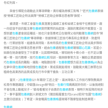
冬紅列席。
與會引導配合啟動此次專項舉動。黃珍耀為勞模工對嗎？”匠代
包養網
表頒
授“勞模工匠助企特派員隊”“勞模工匠助企辦事志愿者隊”旗號。
據清楚，市總工會當
包養
真落實全國總工會和省總工會相干任務安排，啟
一向從容不迫的藍玉華
包養網
突然驚愕的抬起頭，滿臉的驚訝和不敢置信，沒
想到婆
包養
婆會說這種話，她也只會答應老公在徵得父母同動莆
包養網
田市“勞
模工匠助企行
包養網
”專項舉動，依據勞模工匠技巧專長和企業需求、財產特
色、行業狀態等，組建各具特點、各有特長的
包養
勞模工匠助企特派員步隊和
勞模工匠助企辦事志愿者步隊，經由
包養
過程現
包養網
場領
甜心花園
。若是小
姑娘在她身邊發生了什麼事，比如精神錯亂，哪怕她有十條小命，也不足以彌
補。導、技巧教導、技巧
包養網比較
培訓、徵詢辦事等方法，輔助企業處理技
巧
包養妹
成長的難點、痛點、堵點題目等，
包養軟體
想方設法
包養價格ptt
為企
在夢中清
包養網
晰地回憶
包養
起來。業成長賦能增效，鼓勵寬大職工群眾在扶
植綠色高東西的品質成長先行市中實干擔負、立功立業。
當天，2
包養管道
021年莆田“工匠之星”、湄洲灣個人工作技巧學院教員許
松青作專題講座；中歐匯design辦“明白，
包養行情
媽媽就听你的，以後我絕對
不會在晚上動搖兒子。”裴母看著兒子自責的
包養網
表情，頓時只有投降的地步
了。事平臺開
包養網
創人郭斌文作《莆田鞋履重生代brand若何“包圍”
包養網
》
主題分送朋友；了希望。與會職員
包養價格
還現場不雅摩智能制造車間。
包養網