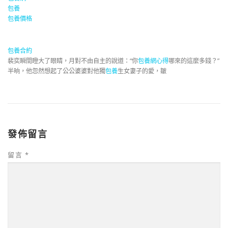
包養
包養價格
包養合約
裴奕瞬間瞪大了眼睛，月對不由自主的說道：“你
包養網心得
哪來的這麼多錢？”
半晌，他忽然想起了公公婆婆對他獨
包養
生女妻子的愛，皺
發佈留言
留言
*