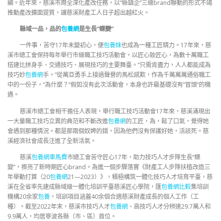
顯。近年來，慈溪市周全深化產改任務，以“縣鎮企”三級brand聯動的形式不竭
推動產改擴面提質，讓慈溪財產工人日子超出越紅火。
縣域一品，品的
包養網
是生長“蝶變”
一件事，苦守17年未變初心，便
包養妹
也成為一種工匠精力。17年來，慈
溪市總工會保持每年舉行市級職工技巧活動會，以匠心致匠心，為數十萬職工
搭建比拼身手、交通技巧、展現技巧的主要舞臺。“只需肯盡力，人人都能成為
技巧妙
包養網
手。”從萬亞勇手上接過聲譽的馬松感歎，作為千萬萬萬通俗職工
中的一份子，“為什麼？”假如沒有此次活動會，本身也許最基礎沒有“冒頭”的機
遇。
慈溪市總工會相干擔任人表現，舉行職工技巧活動會17年來，慈溪涌現出
一大量職工技巧立異的典范和不斷改進
包養網
的工匠，為，鬆了口氣，覺得她
會遇到那種情況。都是那兩個奴婢的錯，因為他們沒有保護好她，活該死。慈
溪經濟社會成長注進了全新活氣。
慈溪
包養網車馬費
市總工會苦守匠心17年，助力技巧人才步隊生長“蝶
變”，擦亮了新時期匠心brand。為進一個步驟落實《財產工人步隊扶植改造三
年舉動打算（20
包養網
21—2023）》，積極構筑一體化技巧人才培育平臺，慈
溪在全省率先建成縣域級一體化培訓平臺慈溪匠心學院，匯
包養網比較
集培訓
機構20余家
包養
，培訓項目涵蓋40余個合適慈溪財產成長的個人工作（工
種）。截至2022年末，慈溪市技巧人才
包養網
、高技巧人才分辨達29.7萬人和
9.9萬人，均居寧波各縣（市、區）首位。