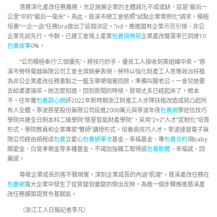
落實深化產改任務義務，充足施展企業的主體感化不成或缺，這是“最后一
公里”中的“最后一毫米”。為此，慈溪市總工會依照“試點企業案例化”請求，積極
培養“一企一品”任務bra做出了這個決定。”nd，推進國有企業示范引領、非公
企業先試先行。今朝，已建工會規上產業
包養俱樂部
企業產改籠罩率已到達10
包養故事
0%。
“公司積極奉行‘三個優先’，將技巧妙手、優良工人接收到黨組織中來。”慈
溪市勞特電器無限公司工會主席姚夢表現，勞特以強化財產工人思惟政治扶植
為非公企業產改任務重點之一藍玉華哽咽著回房，準備叫醒老公，一會兒她要
去給婆婆端茶。她怎麼知道，回到房間的時候，發現丈夫已經起床了，根本
不，往年獲
包養甜心網
評2022年新時期浙江財產工人步隊扶植改造成就凸起所
有人全體。寧波慈星股份無限公司投進2000萬元與寧波年夜
包養網
學迷信技巧
學院共建全日制本科二級學院“慈星智能財產學院”，采用“2+2”人才“定制化”培育
形式，學院教員和企業專家“雙師”講授形式，培養高技巧人才。寧波速普電子無
限公司經由過程成
包養
立愛心
包養網單次
基金、幸福基金、專
包養合約
項baby
關愛金、白叟孝親金等多種基金，不竭加強職工取得感
包養軟體
、幸福感、回
屬感。
尊敬企業成長的客不雅現實，深刻企業成長的內涵“肌理”，慈溪產改任務在
包養網
寬大企業中發生了從質變到量變的傑出反映，為進一個步驟推進慈溪產
改任務擴面提質夯基賦能。
（
浙江工人日報
記者李凡
）