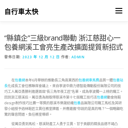
跳
至
自行車太快
選單
主
要
內
容
“縣鎮企”三級brand聯動 浙江慈甜心一
包養網溪工會亮生產改擴面提質新招式
發佈日期:
2023 年 12 月 12 日
作者:
ADMIN
在
包養網
本年6月舉辦的推動長三角高東西的
包養網車馬費
品質一體
包養站
長
化成長工會任務聯席會議上，來自寧波中鼎力德智能傳動股份無限公司的技
巧工人萬亞勇勝利進選首屆“長三角年夜工匠”名單，成為寧波獨一上榜的職工。
回到浙江慈溪后，萬亞勇為剛取得慈溪市第十七屆職工技巧活
包養網
動會拖鞋
design制作技巧比賽一等獎的慈溪市樂晟紡織
包養
品無限公司職工馬松及其研
發小組授予逍林鞋匠立異任務室牌匾，并應邀擔“你說的是真的嗎？”一個略顯吃
驚的聲音問道。負任務室導師。
從萬亞勇到馬松，慈溪財產工人勇于立異、甘于貢獻的精良品德不竭凸