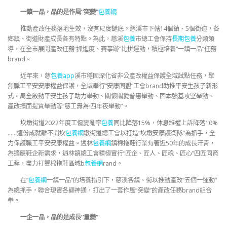
一鎮一品，品的是作風“突變”
包養網
推動產改任務落地生效，沒有尺度謎底。慈溪市下轄14個鎮、5個街道，各
鄉鎮、街道財產成長各有特點。為此，慈溪
包養
市總工會保持
長期包養
分類領
導，在全市展開產改任務“抓進度、賽事跡”比拼運動，積極培養“一鎮一品”任務
brand。
近年來，慈
包養app
溪市穩固深化省非公產改權益保護全域試點任務，聚
焦職工平安安康權益保護，全域奉行“安康同盟”工會brand助推平安生孩子新形
式，周全啟動平安生孩子助力舉動、關懷關愛普惠舉動、固本強基攻堅舉動、
產改擴面提質舉動等“慈工無為·四年夜舉動”。
坎墩街道2022年度工傷變亂率
包養
同比降落15%，休息維權上訴降落10%
……這份成就離不開坎
包養網
墩街道總工會以打造“坎墩安康護衛隊”為抓手，全
力保護職工平安安康權益。逍林
包養網
鎮棉拖鞋行業有著近50年的成長汗青，
為適應鞋企新需求，逍林鎮總工會積極實行“匠企、匠人、匠魂、匠心”四匠同育
工程，盡力打響棉拖鞋區域b
包養網
rand。
在“
包養網
一鎮一品”的培養指引下，慈溪各鎮、街以推動產改“五個一運動”
為總抓手，聯合現實各顯神通，打出了一套作風“突變”的產改任務brand組合
拳。
一企一品，品的是成長“量變”