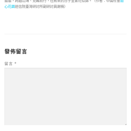
朤朤，跨越山海、克難前行，在將來的日子里繁花似錦。（作者：中國社會
甜
心花園
迷信院臺灣研討所副研討員謝楠）
發佈留言
留言
*