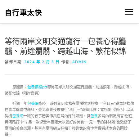
跳
至
自行車太快
選單
主
要
內
容
等待兩岸文明交通龍行一包養心得龘
龘、前途朤朤、跨越山海、繁花似錦
發佈日期:
2024 年 2 月 8 日
作者:
ADMIN
原題目：
包養價格ptt
等待兩岸文明交通龍行龘龘、前途朤朤、跨越山海、
繁花似錦（兩岸察看）
近期，年
包養網
夜陸一系列文明產物在臺灣遭到熱捧，“科目三”跳舞短錄像
在青年群體中爆紅，臺北寧夏夜市舉行“科目三”跳舞比賽；電視劇《繁花》以其
獨樹
包養網
一幟的敘事審美作風在島內好評如潮，良
包養
多島內網友婉言“想往
黃河路打卡”；另一款深受年夜陸大眾愛好的美食“一元一串的缽缽雞”也激發了
臺灣的美食怒潮，甚至有臺灣網友把相干短錄像的魔性音響看成本身的鬧鈴
聲。