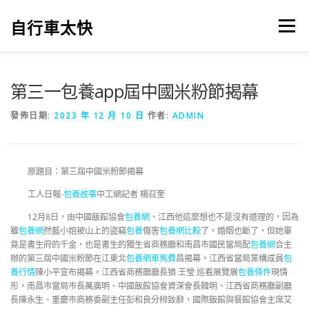
跳
至
自行車太快
選單
主
要
內
容
第三一包養app屆中國米粉節揭幕
發佈日期:
2023 年 12 月 10 日
作者:
ADMIN
原題目：第三屆中國米粉節揭幕
工人日報-
包養故事
中工網記者 楊召奎
12月8日，由中國飯館協會
包養網
、江西他這麼想也不是沒有道理的，因為
雖
包養網
然藍小姐被山上的盜竊
包養
傷害
包養網比較
了，婚姻也斷了，但她畢
竟是書生府的千金，也是書生的獨生省商務廳和南昌市國民當局配
包養網
合主
辦的第三屆中國米粉節在江東北
包養網車馬費
昌揭幕。江西省當局黨構成員
包
養行情
陳小平宣布揭幕。江西省商務廳廳長猶 王瑩 巡看展覽展
包養條件
現情
形，南昌市當局市長萬廣明、中國飯館協會資深會長韓明、江西省商務廳副廳
長陳永生、重慶市商務委副主任彭和良分辨致辭，國際飯館與餐館協會主席艾