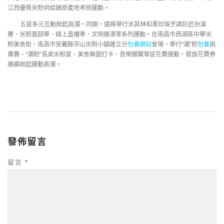
江西優質米粉供給鏈原產地考核運動。
五是多元互動掀起高潮。同期，還將舉行米其林和黑珍珠烹調巨匠扮演
賽、米粉嘉韶華、線上直播季、文明展演等系列運動。在南昌市西湖區中華米
粉美食街、南昌市安義縣宗山米粉小鎮建立分
包養網站
會場，舉行“潮”粉
包養
挑
釁賽、“潮粉”長桌米粉宴、美食輿圖打卡、音樂闤闠等促花費運動，發放花費券
連續掀起運動高潮。
發佈留言
留言
*