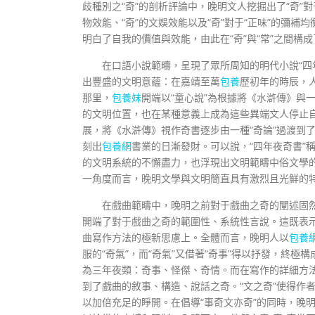
歧種別之“奇”的剖析評論中，晚明文人挖掘出了“奇”對
物效能、“奇”的文娛效能以及“奇”對于“正味”的彌補
明白了自我的價值與效能，由此在“奇”與“常”之間構
在口語小說範疇，呈現了眾所周知的明代小說“四
出豐盛的文明意蘊：在嘉靖至萬
包養
歷初年的時辰，
那里，
包養妹
開端以“童心說”為根據將《水滸傳》與
的文明位置，也在某種意義上成為這些異端文人停止
展，將《水滸傳》視作奇書逐步由一種“奇論”過渡到
刻出
包養網
書業的日漸發財。可以說，“四年夜奇書”
的文明系統的不懈盡力，也浮現出文明範疇中俗文學
一角度而言，晚明文學與文明簡直具有激烈且光鮮的
在戲曲範疇中，晚明之前對于戲曲之奇的闡述固
開端了對于戲曲之奇的範圍性、系統性言說。這既表
曲寫作方法的極新思慮上。全體而言，晚明人以
包養
服的“奇氣”，而“奇氣”又借著“奇事”得以抒發，終極構
為三年夜類：奇事、怪傑、奇情。而在寫作的詳細方
到了戲曲的敘事、構造、說話之奇。“文之奇”使得作
以加倍充足的睜開。在倡導“事奇文亦奇”的同時，晚