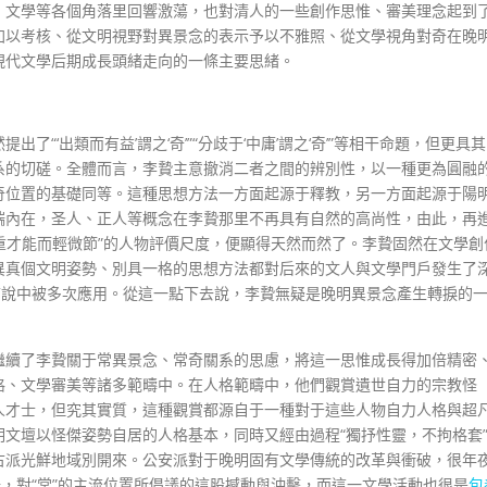
、文學等各個角落里回響激蕩，也對清人的一些創作思惟、審美理念起到
加以考核、從文明視野對異景念的表示予以不雅照、從文學視角對奇在晚
現代文學后期成長頭緒走向的一條主要思緒。
“‘出類而有益’謂之‘奇’”“分歧于‘中庸’謂之‘奇’”等相干命題，但更具其
系的切磋。全體而言，李贄主意撤消二者之間的辨別性，以一種更為圓融
奇位置的基礎同等。這種思想方法一方面起源于釋教，另一方面起源于陽
端內在，圣人、正人等概念在李贄那里不再具有自然的高尚性，由此，再
“重才能而輕微節”的人物評價尺度，便顯得天然而然了。李贄固然在文學創
異真個文明姿勢、別具一格的思想方法都對后來的文人與文學門戶發生了
言說中被多次應用。從這一點下去說，李贄無疑是晚明異景念產生轉捩的
繼續了李贄關于常異景念、常奇關系的思慮，將這一思惟成長得加倍精密
格、文學審美等諸多範疇中。在人格範疇中，他們觀賞遺世自力的宗教怪
人才士，但究其實質，這種觀賞都源自于一種對于這些人物自力人格與超
文壇以怪傑姿勢自居的人格基本，同時又經由過程“獨抒性靈，不拘格套
古派光鮮地域別開來。公安派對于晚明固有文學傳統的改革與衝破，很年
，對“常”的主流位置所倡議的這股撼動與沖擊，而這一文學活動也很是
包