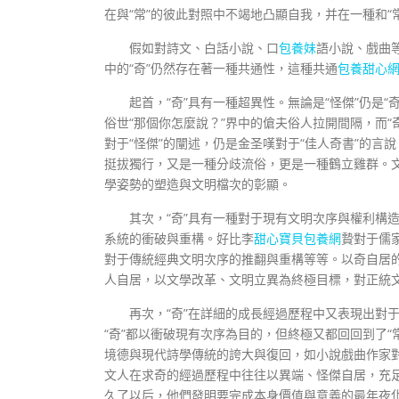
在與“常”的彼此對照中不竭地凸顯自我，并在一種和
假如對詩文、白話小說、口
包養妹
語小說、戲曲
中的“奇”仍然存在著一種共通性，這種共通
包養甜心
起首，“奇”具有一種超異性。無論是“怪傑”仍是
俗世“那個你怎麼說？”界中的傖夫俗人拉開間隔，而
對于“怪傑”的闡述，仍是金圣嘆對于“佳人奇書”的言
挺拔獨行，又是一種分歧流俗，更是一種鶴立雞群。
學姿勢的塑造與文明檔次的彰顯。
其次，“奇”具有一種對于現有文明次序與權利構
系統的衝破與重構。好比李
甜心寶貝包養網
贄對于儒
對于傳統經典文明次序的推翻與重構等等。以奇自居
人自居，以文學改革、文明立異為終極目標，對正統
再次，“奇”在詳細的成長經過歷程中又表現出對
“奇”都以衝破現有次序為目的，但終極又都回回到了
境德與現代詩學傳統的誇大與復回，如小說戲曲作家對
文人在求奇的經過歷程中往往以異端、怪傑自居，充
久了以后，他們發明要完成本身價值與意義的最年夜化