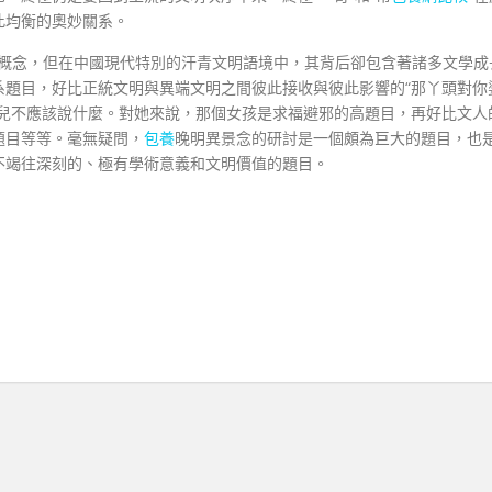
此均衡的奧妙關系。
概念，但在中國現代特別的汗青文明語境中，其背后卻包含著諸多文學成
系題目，好比正統文明與異端文明之間彼此接收與彼此影響的“那丫頭對你
女兒不應該說什麼。對她來說，那個女孩是求福避邪的高題目，再好比文人
題目等等。毫無疑問，
包養
晚明異景念的研討是一個頗為巨大的題目，也
不竭往深刻的、極有學術意義和文明價值的題目。
）