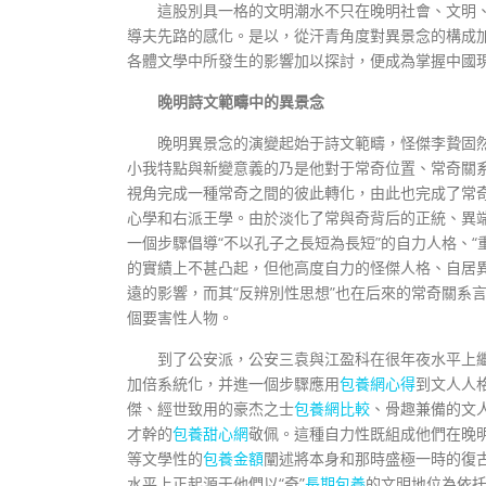
這股別具一格的文明潮水不只在晚明社會、文明
導夫先路的感化。是以，從汗青角度對異景念的構成
各體文學中所發生的影響加以探討，便成為掌握中國
晚明詩文範疇中的異景念
晚明異景念的演變起始于詩文範疇，怪傑李贄固然提出了
小我特點與新變意義的乃是他對于常奇位置、常奇關
視角完成一種常奇之間的彼此轉化，由此也完成了常
心學和右派王學。由於淡化了常與奇背后的正統、異
一個步驟倡導“不以孔子之長短為長短”的自力人格、
的實績上不甚凸起，但他高度自力的怪傑人格、自居
遠的影響，而其“反辨別性思想”也在后來的常奇關系
個要害性人物。
到了公安派，公安三袁與江盈科在很年夜水平上
加倍系統化，并進一個步驟應用
包養網心得
到文人人
傑、經世致用的豪杰之士
包養網比較
、骨趣兼備的文
才幹的
包養甜心網
敬佩。這種自力性既組成他們在晚明
等文學性的
包養金額
闡述將本身和那時盛極一時的復
水平上正起源于他們以“奇”
長期包養
的文明地位為依托