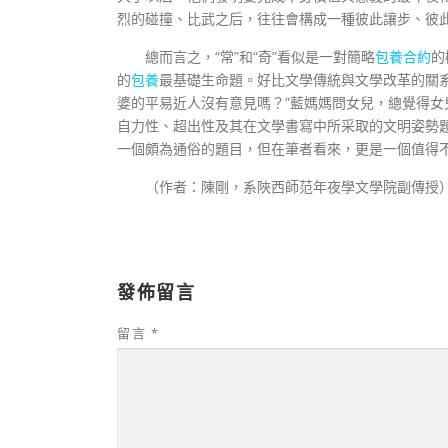
烈的碰撞、比武之后，往往會構成一種彼此讓步、彼
總而言之，“常”和“奇”看似是一對簡略
包養合約
的
的
包養
最基礎生命題。好比文學傳統與文學改革的關
婆的平易近人沒有意見嗎？”藍媽媽問女兒，總覺得
自力性、超出性及其在文學書寫中所采取的文明姿勢
一個頗為通俗的題目，但在筆者看來，更是一個值得
（作者：陳剛，系陜西師范年夜學文學院副傳授
發佈留言
留言
*