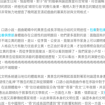
回回蒼生日用、情面物理，對于“奇”的描摹與論述應當符合常理、符合邏輯
的原因，終極完成“順世化俗”的教化後果。晚明人對于異景念的闡述在
并非常無力地塑造了晚明甚至清初戲曲的審美形狀與文明格式。
、口語小說、戲曲範疇中的異景念成長浮現出分歧的文明途徑。
包養
對
包
包養俱樂部
身體裁存在公道性的說明題目，他們更多面對的是：面臨固有
并不竭立異的題目。是以，從李贄、公安派、竟陵派等作家身上可以顯明
。人格自力方有動力往追求立異，也正由於尋求立異，才加倍標榜自我的
自力立異的意味。而從李贄到竟陵派，既可以看到媳婦了。我們家是小戶型，
晚明異景念從鼓起到消歇的基礎經過歷程，又可以看出，異景念的演變也從
度，嗚嗚嗚嗚嗚嗚嗚嗚嗚嗚嗚嗚嗚嗚嗚嗚嗚嗚嗚嗚嗚嗚嗚嗚嗚嗚嗚嗚嗚嗚
風的不竭嬗變。
代文明系統邊沿地位的體裁來說，異景念的睜開起首面對著若何論證本身
語怪力亂神”不雅念的駁正與從頭闡釋，口語小說與戲曲作者在序跋中對
這類體裁中，“奇”往往被細致區分為“怪傑”“奇事”“奇文”三年夜類，并
反應出此類傾向于敘事性的文學款式，一方面在人物、事務、情節設定、文
一方面又高攀傳統儒家境德，以此來舉高本身的文明位置，論證本身的文
說，在中國現代，“奇”的成長固然遭到“常”的影響和制約，但另一方面，