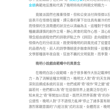
金額
典範地反應和代表了晚明特有的時期文明精力。
竟陵派固然也推重怪傑，但和公安派付與怪傑以狂
這表示在怪傑在鐘惺、譚元春的筆下往往具有嚴冷的
而怪傑的生涯周遭的狀況也以清幽為主。這種對于怪
種嚴謹謹慎的創作立場、靜心冥會的寫作心態、深心
理念經由過程他們的詩歌評點之作《詩回》走向細致
怪傑內在的分歧言說，既使得晚明的詩風完成了從靈
的品德內在、前人的詩學傳統逐步融會與對接。這種求
文學那種張年夜自我、狂放不羈的文明氣勢，而李贄
晚明小說戲曲範疇中的異景念
在晚明白話小說範疇，由于很多著作大批記載神怪
力，為了消解這種文明壓力，晚明文人對“奇”的天生與
深刻且頗成系統的言說。他們或將“奇”視作“常之變”或
論若何，他們都以為“奇”在這個世界上是廣泛存在的
知未見之“奇”等閒加以否認。既然天然界答應“奇”的
公道性，晚明人對“子不語怪力亂神”停止了諸多富有
激烈客觀意圖的“六經注我”式的言說。全體而言，晚