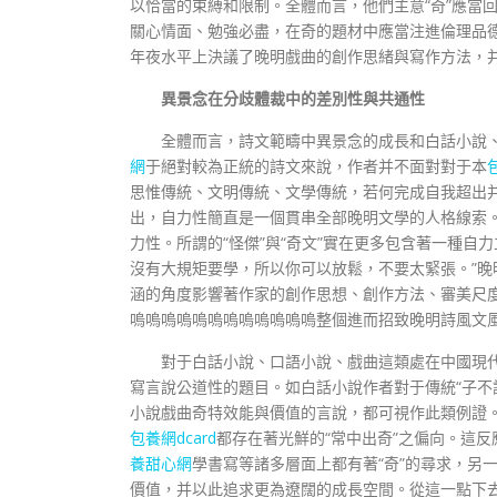
以恰當的束縛和限制。全體而言，他們主意“奇”應當
關心情面、勉強必盡，在奇的題材中應當注進倫理品德
年夜水平上決議了晚明戲曲的創作思緒與寫作方法，
異景念在分歧體裁中的差別性與共通性
全體而言，詩文範疇中異景念的成長和白話小說
網
于絕對較為正統的詩文來說，作者并不面對對于本
思惟傳統、文明傳統、文學傳統，若何完成自我超出
出，自力性簡直是一個貫串全部晚明文學的人格線索
力性。所謂的“怪傑”與“奇文”實在更多包含著一種
沒有大規矩要學，所以你可以放鬆，不要太緊張。”
涵的角度影響著作家的創作思想、創作方法、審美尺
嗚嗚嗚嗚嗚嗚嗚嗚嗚嗚嗚嗚整個進而招致晚明詩風文
對于白話小說、口語小說、戲曲這類處在中國現
寫言說公道性的題目。如白話小說作者對于傳統“子不
小說戲曲奇特效能與價值的言說，都可視作此類例證。在
包養網dcard
都存在著光鮮的“常中出奇”之偏向。這
養甜心網
學書寫等諸多層面上都有著“奇”的尋求，另
價值，并以此追求更為遼闊的成長空間。從這一點下去