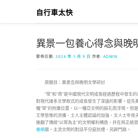
跳
至
自行車太快
主
要
內
容
異景一包養心得念與晚
發佈日期:
2024 年 1 月 9 日
作者:
ADMIN
原題目：異景念與晚明文學研討
“常”和“奇”是中國現代文明成長經過歷程中發
對現代諸多文學款式的成長發生了深遠的影響。從先秦
種“常”的附庸位置，以一種亞文明的臉孔而浮現。但
王學思惟的流播、士人主體認識的加強，文人士年夜夫
推翻了傳統“以常為主”的文明權利構造，并在與正統
養網
眉。主流文明的對話平分庭抗禮、另辟門路。