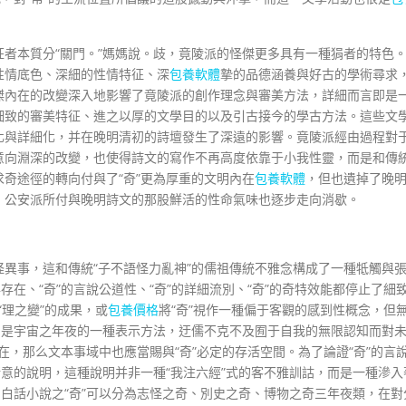
者本質分“關門。”媽媽說。歧，竟陵派的怪傑更多具有一種狷者的特色
性情底色、深細的性情特征、深
包養軟體
摯的品德涵養與好古的學術尋求
傑內在的改變深入地影響了竟陵派的創作理念與審美方法，詳細而言即是
細致的審美特征、進之以厚的文學目的以及引古接今的學古方法。這些文
化與詳細化，并在晚明清初的詩壇發生了深遠的影響。竟陵派經由過程對
意向淵深的改變，也使得詩文的寫作不再高度依靠于小我性靈，而是和傳
奇途徑的轉向付與了“奇”更為厚重的文明內在
包養軟體
，但也遺掉了晚
、公安派所付與晚明詩文的那股鮮活的性命氣味也逐步走向消歇。
異事，這和傳統“子不語怪力亂神”的儒祖傳統不雅念構成了一種牴觸與
存在、“奇”的言說公道性、“奇”的詳細流別、“奇”的奇特效能都停止了細
“理之變”的成果，或
包養價格
將“奇”視作一種偏于客觀的感到性概念，但
，是宇宙之年夜的一種表示方法，迂儒不克不及囿于自我的無限認知而對
存在，那么文本事域中也應當賜與“奇”必定的存活空間。為了論證“奇”的言
新意的說明，這種說明并非一種“我注六經”式的客不雅訓詁，而是一種滲入
明白話小說之“奇”可以分為志怪之奇、別史之奇、博物之奇三年夜類，在對