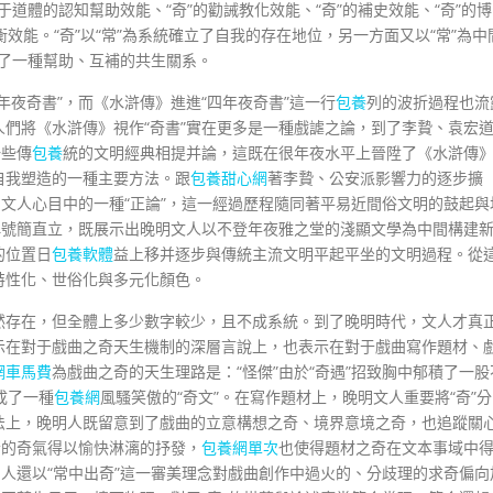
于道體的認知幫助效能、“奇”的勸誡教化效能、“奇”的補史效能、“奇”的博
均衡效能。“奇”以“常”為系統確立了自我的存在地位，另一方面又以“常”為中
成了一種幫助、互補的共生關系。
年夜奇書”，而《水滸傳》進進“四年夜奇書”這一行
包養
列的波折過程也流
人們將《水滸傳》視作“奇書”實在更多是一種戲謔之論，到了李贄、袁宏
一些傳
包養
統的文明經典相提并論，這既在很年夜水平上晉陞了《水滸傳
自我塑造的一種主要方法。跟
包養甜心網
著李贄、公安派影響力的逐步擴
了文人心目中的一種“正論”，這一經過歷程隨同著平易近間俗文明的鼓起與
稱號簡直立，既展示出晚明文人以不登年夜雅之堂的淺顯文學為中間構建
的位置日
包養軟體
益上移并逐步與傳統主流文明平起平坐的文明過程。從
特性化、世俗化與多元化顏色。
然存在，但全體上多少數字較少，且不成系統。到了晚明時代，文人才真
示在對于戲曲之奇天生機制的深層言說上，也表示在對于戲曲寫作題材、
網車馬費
為戲曲之奇的天生理路是：“怪傑”由於“奇遇”招致胸中郁積了一股
成了一種
包養網
風騷笑傲的“奇文”。在寫作題材上，晚明文人重要將“奇”分
法上，晚明人既留意到了戲曲的立意構想之奇、境界意境之奇，也追蹤關
者的奇氣得以愉快淋漓的抒發，
包養網單次
也使得題材之奇在文本事域中
明人還以“常中出奇”這一審美理念對戲曲創作中過火的、分歧理的求奇偏向