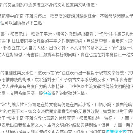
“常”的交互關系中逐步確立本身的文明位置與文明價值。
等範疇中的“奇”不雅念停止一種高度的提煉與歸納綜合，不難發明諸體文
網
性可以回納為以下三點：
“奇書”，都表示出一種對于平常、通俗的激烈超出愿看：“怪傑”往往想要和
“奇書”也往往要同平淡凡俗的平平之作劃清界線。無論是李贄、袁宏道、鐘
說，都樹立在文人自力人格、出色才幹、不凡才幹的基本之上。“奇”既是一
文人在對怪傑、奇書停止激賞與標榜的同時，實在也是在對本身停止一種
造的推翻性與反水性。這表示在“奇”往往表示出一種對于現有文學傳統、文
家思惟傳統的衝破，袁宏道對于后七子復古文學系統的反水，“四年夜奇書
的文人往往具有高度自力的人格特征，且往往以主流文學或傳統文明的邊
文學、文明系統倡議一股
包養
激烈的撼動與沖擊。
于“常”的讓步性。無論是在詩文範疇仍是在白話小說、口語小說、戲曲範疇
“常”的途徑下去。如公安派后期文學實際中的反思與改變，如竟陵派對于儒
于“常中出奇”不雅念教化意義的付與等等，都表現出這一特征。一方面
足表示出自我和主流文人、主流文明的分歧點與特別性。但另一方面，時
，終極仍是要回到主流的文明次序中來。終極，“奇”和“常
包養網比較
”在