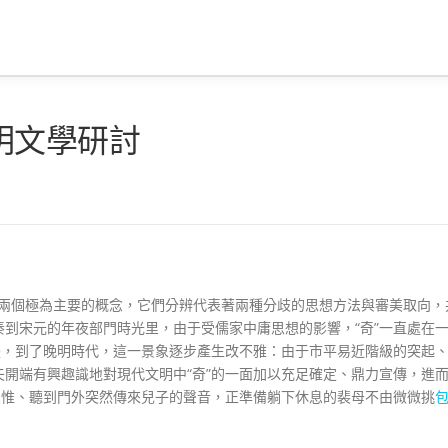
明文學研討
生的兩個極為主要的概念，它們分辨代表著兩種分歧的思想方法與審美取向，
到宋元的年夜部門時光里，由于受儒家中庸思想的影響，“奇”一直處在
是，到了晚明時代，這一景象逐步產生改不雅：由于市平易近階級的突起
開端有興趣識地對現代文明中“奇”的一面加以充足確定、鼎力宣傳，進
思惟、聽到門外突然傳來兒子的聲音，正準備躺下休息的裴母不由微微挑