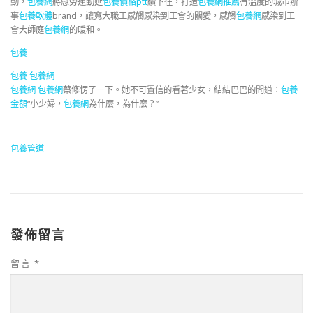
動，
包養網
將慰勞運動延
包養價格ptt
續下往，打造
包養網推薦
有溫度的城市辦
事
包養軟體
brand，讓寬大職工感觸感染到工會的關愛，感觸
包養網
感染到工
會大師庭
包養網
的暖和。
包養
包養
包養網
包養網
包養網
蔡修愣了一下。她不可置信的看著少女，結結巴巴的問道：
包養
金額
“小少婦，
包養網
為什麼，為什麼？”
包養管道
發佈留言
留言
*