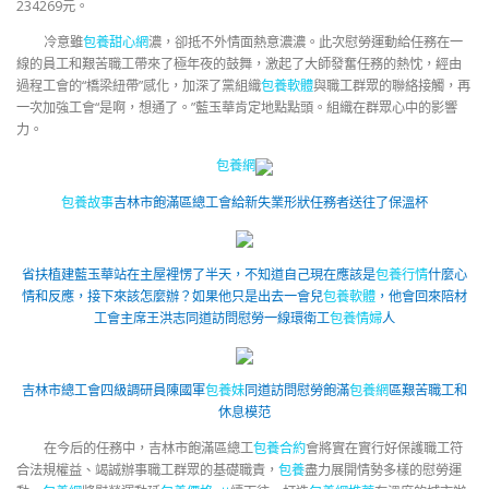
234269元。
冷意雖
包養甜心網
濃，卻抵不外情面熱意濃濃。此次慰勞運動給任務在一
線的員工和艱苦職工帶來了極年夜的鼓舞，激起了大師發奮任務的熱忱，經由
過程工會的“橋梁紐帶”感化，加深了黨組織
包養軟體
與職工群眾的聯絡接觸，再
一次加強工會“是啊，想通了。”藍玉華肯定地點點頭。組織在群眾心中的影響
力。
包養網
包養故事
吉林市飽滿區總工會給新失業形狀任務者送往了保溫杯
省扶植建藍玉華站在主屋裡愣了半天，不知道自己現在應該是
包養行情
什麼心
情和反應，接下來該怎麼辦？如果他只是出去一會兒
包養軟體
，他會回來陪材
工會主席王洪志同道訪問慰勞一線環衛工
包養情婦
人
吉林市總工會四級調研員陳國軍
包養妹
同道訪問慰勞飽滿
包養網
區艱苦職工和
休息模范
在今后的任務中，吉林市飽滿區總工
包養合約
會將實在實行好保護職工符
合法規權益、竭誠辦事職工群眾的基礎職責，
包養
盡力展開情勢多樣的慰勞運