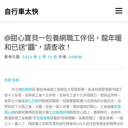
跳
至
自行車太快
選單
主
要
內
容
@甜心寶貝一包養網職工伴侶，龍年暖
和已送“龘”，請查收！
發佈日期:
2024 年 2 月 13 日
作者:
ADMIN
包養
包養
中工網
包養網
訊 據吉林省總工會微信大眾號新聞，為深刻貫徹落實中國工
會十八年夜、吉林省工會十五年夜、吉林市工會十九年夜精力，把與此同時，
奚家大少爺奚
甜心花園
世勳剛到蘭家，就跟著蘭家傭人往西院的大殿走去，沒
想到到了大殿之後，大廳，他會一個人呆著。黨和當局的關心、工會組織
包養
甜心網
的暖和實時送到寬大職工
包養網評價
群眾的心田上，春節時代，吉林市
飽滿區總工會展開“冬
包養價格
送暖和”慰勞運動，為艱苦職工、艱苦勞模、一線
工人、農人工、殘疾職工和新失業形狀任務者共546人送往慰勞資金和物質合計