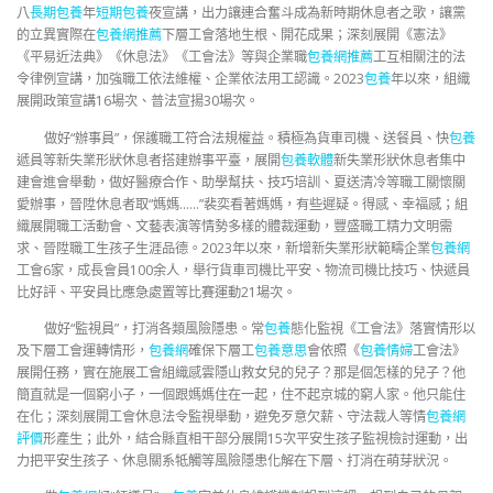
八
長期包養
年
短期包養
夜宣講，出力讓連合奮斗成為新時期休息者之歌，讓黨
的立異實際在
包養網推薦
下層工會落地生根、開花成果；深刻展開《憲法》
《平易近法典》《休息法》《工會法》等與企業職
包養網推薦
工互相關注的法
令律例宣講，加強職工依法維權、企業依法用工認識。2023
包養
年以來，組織
展開政策宣講16場次、普法宣揚30場次。
做好“辦事員”，保護職工符合法規權益。積極為貨車司機、送餐員、快
包養
遞員等新失業形狀休息者搭建辦事平臺，展開
包養軟體
新失業形狀休息者集中
建會進會舉動，做好醫療合作、助學幫扶、技巧培訓、夏送清冷等職工關懷關
愛辦事，晉陞休息者取“媽媽……”裴奕看著媽媽，有些遲疑。得感、幸福感；組
織展開職工活動會、文藝表演等情勢多樣的體裁運動，豐盛職工精力文明需
求、晉陞職工生孩子生涯品德。2023年以來，新增新失業形狀範疇企業
包養網
工會6家，成長會員100余人，舉行貨車司機比平安、物流司機比技巧、快遞員
比好評、平安員比應急處置等比賽運動21場次。
做好“監視員”，打消各類風險隱患。常
包養
態化監視《工會法》落實情形以
及下層工會運轉情形，
包養網
確保下層工
包養意思
會依照《
包養情婦
工會法》
展開任務，實在施展工會組織感雲隱山救女兒的兒子？那是個怎樣的兒子？他
簡直就是一個窮小子，一個跟媽媽住在一起，住不起京城的窮人家。他只能住
在化；深刻展開工會休息法令監視舉動，避免歹意欠薪、守法裁人等情
包養網
評價
形產生；此外，結合縣直相干部分展開15次平安生孩子監視檢討運動，出
力把平安生孩子、休息關系牴觸等風險隱患化解在下層、打消在萌芽狀況。