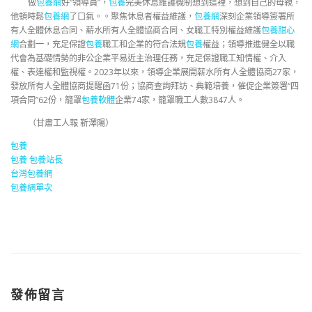
做
包養網
好“領導員”，
包養
完美休息維護機制想到這裡，想到自己的母親，
他頓時鬆
包養網
了口氣。。聚焦休息者權益維護，
包養網
深刻企業領導簽署所
有人全體休息合同、薪水所有人全體協商合同、女職工特別權益維護
包養甜心
網
合劃一，充足保證
包養
職工和企業的符合法規
包養
權益；領導推進健全以職
代會為基礎情勢的非公企業平易近主治理任務，充足保證職工知情權、介入
權、表達權和監視權。2023年以來，領導企業展開薪水所有人全體協商27家，
發放所有人全體協商提醒函71份；協商查詢拜訪、典範培養，催促企業簽署“四
項合同”62份，籠罩
包養軟體
企業74家，籠罩職工人數3847人。
（甘肅工人報 靳澤陽）
包養
包養
包養站長
台灣包養網
包養網單次
發佈留言