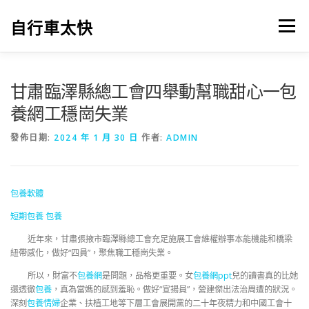
跳
至
自行車太快
選單
主
要
內
容
甘肅臨澤縣總工會四舉動幫職甜心一包
養網工穩崗失業
發佈日期:
2024 年 1 月 30 日
作者:
ADMIN
包養軟體
短期包養
包養
近年來，甘肅張掖市臨澤縣總工會充足施展工會維權辦事本能機能和橋梁
紐帶感化，做好“四員”，聚焦職工穩崗失業。
所以，財富不
包養網
是問題，品格更重要。女
包養網ppt
兒的讀書真的比她
還透徹
包養
，真為當媽的感到羞恥。做好“宣揚員”，營建傑出法治周遭的狀況。
深刻
包養情婦
企業、扶植工地等下層工會展開黨的二十年夜精力和中國工會十