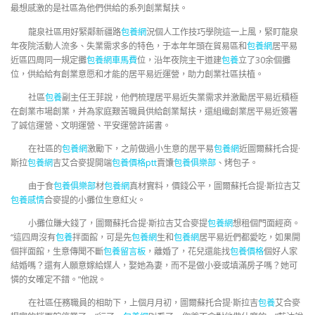
最想感激的是社區為他們供給的系列創業幫扶。
龍泉社區用好緊鄰新疆路
包養網
況個人工作技巧學院這一上風，緊盯龍泉
年夜院活動人流多、失業需求多的特色，于本年年頭在貿易區和
包養網
居平易
近區四周同一規定攤
包養網車馬費
位，沿年夜院主干道建
包養
立了30余個攤
位，供給給有創業意愿和才能的居平易近運營，助力創業社區扶植。
社區
包養
副主任王菲說，他們梳理居平易近失業需求并激勵居平易近積極
在創業市場創業，并為家庭艱苦職員供給創業幫扶，還組織創業居平易近簽署
了誠信運營、文明運營、平安運營許諾書。
在社區的
包養網
激勵下，之前做過小生意的居平易
包養網
近圖爾蘇托合提·
斯拉
包養網
吉艾合麥提開端
包養價格ptt
賣馕
包養俱樂部
、烤包子。
由于食
包養俱樂部
材
包養網
真材實料，價錢公平，圖爾蘇托合提·斯拉吉艾
包養感情
合麥提的小攤位生意紅火。
小攤位賺大錢了，圖爾蘇托合提·斯拉吉艾合麥提
包養網
想租個門面經商。
“這四周沒有
包養
拌面館，可是先
包養網
生和
包養網
居平易近們都愛吃，如果開
個拌面館，生意傳聞不斷
包養留言板
，離婚了，花兒還能找
包養價格
個好人家
結婚嗎？還有人願意嫁給媒人，娶她為妻，而不是做小妾或填滿房子嗎？她可
憐的女確定不錯。”他說。
在社區任務職員的相助下，上個月月初，圖爾蘇托合提·斯拉吉
包養
艾合麥