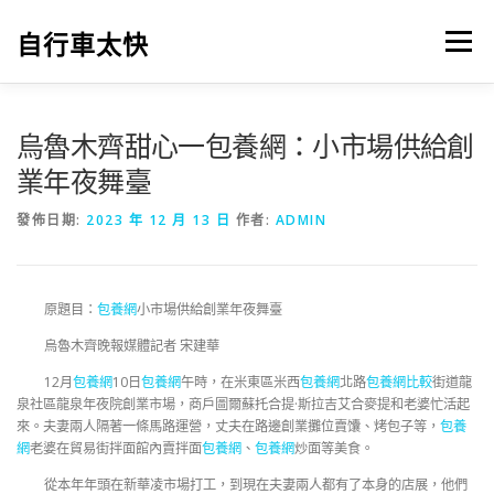
跳
至
自行車太快
選單
主
要
內
容
烏魯木齊甜心一包養網：小市場供給創
業年夜舞臺
發佈日期:
2023 年 12 月 13 日
作者:
ADMIN
原題目：
包養網
小市場供給創業年夜舞臺
烏魯木齊晚報媒體記者 宋建華
12月
包養網
10日
包養網
午時，在米東區米西
包養網
北路
包養網比較
街道龍
泉社區龍泉年夜院創業市場，商戶圖爾蘇托合提·斯拉吉艾合麥提和老婆忙活起
來。夫妻兩人隔著一條馬路運營，丈夫在路邊創業攤位賣馕、烤包子等，
包養
網
老婆在貿易街拌面館內賣拌面
包養網
、
包養網
炒面等美食。
從本年年頭在新華凌市場打工，到現在夫妻兩人都有了本身的店展，他們