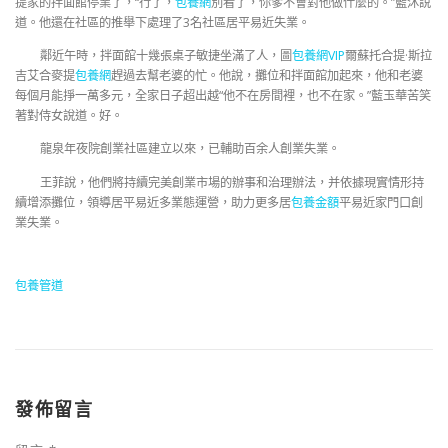
提家的拌面館停業了，“行了，
包養網
別看了，你爹不會對他做什麼的。”藍沐說
道。他還在社區的推舉下處理了3名社區居平易近失業。
鄰近午時，拌面館十幾張桌子敏捷坐滿了人，圖
包養網VIP
爾蘇托合提·斯拉
吉艾合麥提
包養網
趕過去幫老婆的忙。他說，攤位和拌面館加起來，他和老婆
每個月能掙一萬多元，全家日子超出越“他不在房間裡，也不在家。”藍玉華苦笑
著對侍女說道。好。
龍泉年夜院創業社區建立以來，已輔助百余人創業失業。
王菲說，他們將持續完美創業市場的辦事和治理辦法，并依據現實情形持
續增添攤位，領導居平易近多業態運營，助力更多居
包養金額
平易近家門口創
業失業。
包養管道
發佈留言