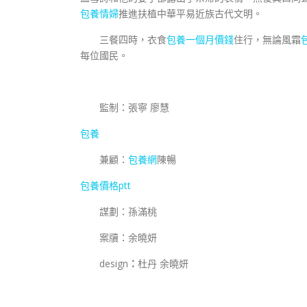
包養情婦
推進扶植中華平易近族古代文明。
三餐四時，衣食
包養一個月價錢
住行，無論風霜
每位國民。
監制：張寧 廖慧
包養
兼顧：
包養網
陳暢
包養價格ptt
謀劃：孫滿桃
案牘：余曉妍
design
：
杜丹 余曉妍