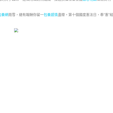
包養網
雨雪，總有報酬你留一
包養感情
盞燈。第十個國度憲法日，奉“憲”