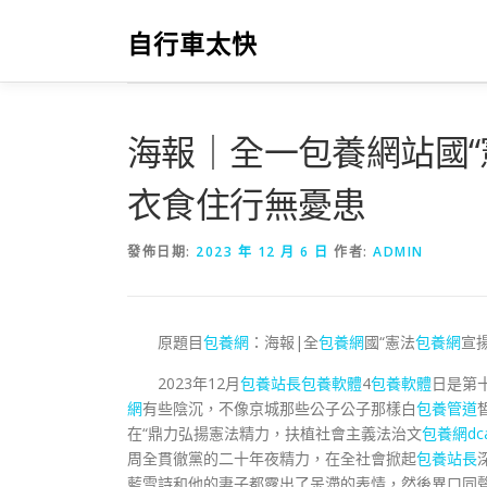
跳
至
自行車太快
主
要
內
容
海報｜全一包養網站國“
衣食住行無憂患
發佈日期:
2023 年 12 月 6 日
作者:
ADMIN
原題目
包養網
：海報|全
包養網
國“憲法
包養網
宣揚
2023年12月
包養站長
包養軟體
4
包養軟體
日是第
網
有些陰沉，不像京城那些公子公子那樣白
包養管道
在“鼎力弘揚憲法精力，扶植社會主義法治文
包養網dca
周全貫徹黨的二十年夜精力，在全社會掀起
包養站長
藍雪詩和他的妻子都露出了呆滯的表情，然後異口同