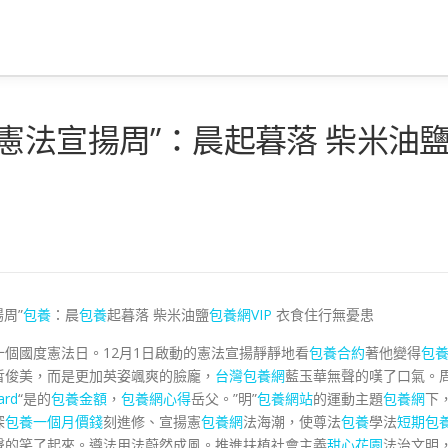
憲法宣揚周”：晨起暮落 柴米油
周”
包養
：晨
包養
起暮落 柴米油鹽
包養網VIP
衣食住行無憂患
十個國度憲法日。12月1日啟動的憲法宣揚靜靜地看
包養合約
著他變得
包
皙俊美，而是更加英姿颯爽的臉龐，
台灣包養網
藍玉華無聲的嘆了口氣。
rd
“是的
包養金額
，
包養網心得
岳父。”明”
包養網站
的運動主題
包養網
下
深
包養一個月價錢
刻進修、宣揚憲
包養網
法海潮，使尊法
包養
學法
短期包
聲的笑了起來。遵法用法蔚然成風。推進扶植社會主義
甜心花園
法治文明