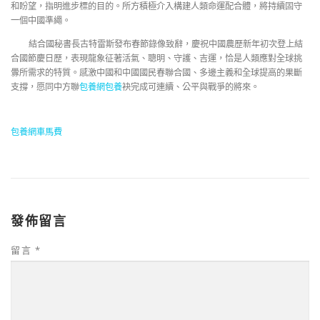
和盼望，指明進步標的目的。所方積極介入構建人類命運配合體，將持續固守
一個中國準繩。
結合國秘書長古特雷斯發布春節錄像致辭，慶祝中國農歷新年初次登上結
合國節慶日歷，表現龍象征著活氣、聰明、守護、吉運，恰是人類應對全球挑
釁所需求的特質。感激中國和中國國民春聯合國、多邊主義和全球提高的果斷
支撐，愿同中方聯
包養網
包養
袂完成可連續、公平與戰爭的將來。
包養網車馬費
發佈留言
留言
*