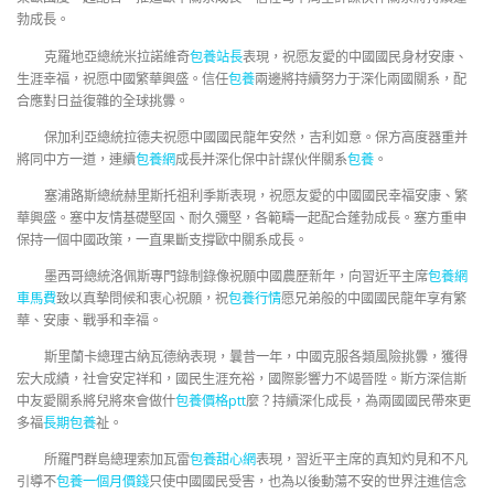
勃成長。
克羅地亞總統米拉諾維奇
包養站長
表現，祝愿友愛的中國國民身材安康、
生涯幸福，祝愿中國繁華興盛。信任
包養
兩邊將持續努力于深化兩國關系，配
合應對日益復雜的全球挑釁。
保加利亞總統拉德夫祝愿中國國民龍年安然，吉利如意。保方高度器重并
將同中方一道，連續
包養網
成長并深化保中計謀伙伴關系
包養
。
塞浦路斯總統赫里斯托祖利季斯表現，祝愿友愛的中國國民幸福安康、繁
華興盛。塞中友情基礎堅固、耐久彌堅，各範疇一起配合蓬勃成長。塞方重申
保持一個中國政策，一直果斷支撐歐中關系成長。
墨西哥總統洛佩斯專門錄制錄像祝願中國農歷新年，向習近平主席
包養網
車馬費
致以真摯問候和衷心祝願，祝
包養行情
愿兄弟般的中國國民龍年享有繁
華、安康、戰爭和幸福。
斯里蘭卡總理古納瓦德納表現，曩昔一年，中國克服各類風險挑釁，獲得
宏大成績，社會安定祥和，國民生涯充裕，國際影響力不竭晉陞。斯方深信斯
中友愛關系將兒將來會做什
包養價格ptt
麼？持續深化成長，為兩國國民帶來更
多福
長期包養
祉。
所羅門群島總理索加瓦雷
包養甜心網
表現，習近平主席的真知灼見和不凡
引導不
包養一個月價錢
只使中國國民受害，也為以後動蕩不安的世界注進信念