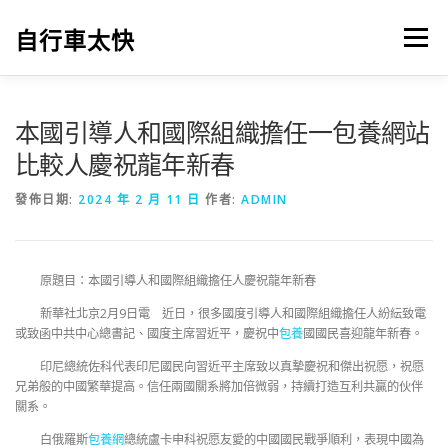
跳
至
自行車太快
選單
主
要
內
容
本國引導人和國際組織擔任一包養網站
比較人慶祝龍年新春
發佈日期:
2024 年 2 月 11 日
作者:
ADMIN
原題目：本國引導人和國際組織擔任人慶祝龍年新春
新華社北京2月9日電 近日，很多國度引導人和國際組織擔任人紛紜致電
或致函中共中心總書記、國度主席習近平，慶祝中
包養
國國民喜迎龍年新春。
印尼總統佐科代表印尼國民向習近平主席致以真摯慶祝和傑出祝愿，祝愿
兄弟般的中國繁華提高。信任兩國關系將加倍微弱，持續打造互利共贏的伙伴
關系。
白俄羅斯
包養網
總統盧卡申科祝愿友愛的中國國民戰爭順利，表現中國為