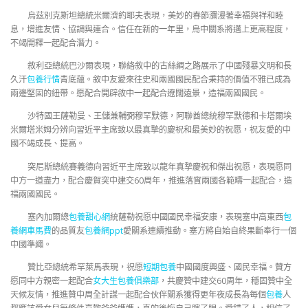
烏茲別克斯坦總統米爾濟約耶夫表現，美妙的春節瀰漫著幸福與祥和睦
息，增進友情、協調與連合。信任在新的一年里，烏中關系將邁上更高程度，
不竭開釋一起配合潛力。
敘利亞總統巴沙爾表現，聯絡敘中的古絲綢之路展示了中國殘暴文明和長
久汗
包養行情
青底蘊。敘中友愛來往史和兩國國民配合秉持的價值不雅已成為
兩邊堅固的紐帶。愿配合開辟敘中一起配合遼闊遠景，造福兩國國民。
沙特國王薩勒曼、王儲兼輔弼穆罕默德，阿聯酋總統穆罕默德和卡塔爾埃
米爾塔米姆分辨向習近平主席致以最真摯的慶祝和最美妙的祝愿，祝友愛的中
國不竭成長、提高。
突尼斯總統賽義德向習近平主席致以龍年真摯慶祝和傑出祝愿，表現愿同
中方一道盡力，配合慶賀突中建交60周年，推進落實兩國各範疇一起配合，造
福兩國國民。
塞內加爾總
包養甜心網
統薩勒祝愿中國國民幸福安康，表現塞中高東西
包
養網車馬費
的品質友
包養網ppt
愛關系連續推動。塞方將自始自終果斷奉行一個
中國準繩。
贊比亞總統希罕萊馬表現，祝愿
短期包養
中國國度興盛、國民幸福。贊方
愿同中方親密一起配合
女大生包養俱樂部
，共慶贊中建交60周年，穩固贊中全
天候友情，推進贊中周全計謀一起配合伙伴關系獲得更年夜成長為每個
包養
人