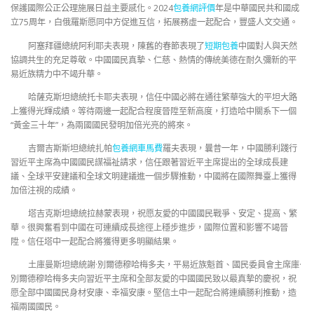
保護國際公正公理施展日益主要感化。2024
包養網評價
年是中華國民共和國成
立75周年，白俄羅斯愿同中方促進互信，拓展務虛一起配合，豐盛人文交通。
阿塞拜疆總統阿利耶夫表現，陳舊的春節表現了
短期包養
中國對人與天然
協調共生的充足尊敬。中國國民真摯、仁慈、熱情的傳統美德在耐久彌新的平
易近族精力中不竭升華。
哈薩克斯坦總統托卡耶夫表現，信任中國必將在通往繁華強大的平坦大路
上獲得光輝成績。等待兩邊一起配合程度晉陞至新高度，打造哈中關系下一個
“黃金三十年”，為兩國國民發明加倍光亮的將來。
吉爾吉斯斯坦總統扎帕
包養網車馬費
羅夫表現，曩昔一年，中國勝利踐行
習近平主席為中國國民謀福祉請求，信任跟著習近平主席提出的全球成長建
議、全球平安建議和全球文明建議進一個步驟推動，中國將在國際舞臺上獲得
加倍注視的成績。
塔吉克斯坦總統拉赫蒙表現，祝愿友愛的中國國民戰爭、安定、提高、繁
華。很興奮看到中國在可連續成長途徑上穩步進步，國際位置和影響不竭晉
陞。信任塔中一起配合將獲得更多明顯結果。
土庫曼斯坦總統謝·別爾德穆哈梅多夫，平易近族魁首、國民委員會主席庫·
別爾德穆哈梅多夫向習近平主席和全部友愛的中國國民致以最真摯的慶祝，祝
愿全部中國國民身材安康、幸福安康。堅信土中一起配合將連續勝利推動，造
福兩國國民。