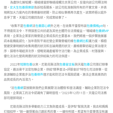
為盡快化解牴觸，楊峻峰當即聯絡接觸北京某公司，反復向該公司釋法明
理，
女大生包養俱樂部
告訴短長關系，該公司批准刪除所有的不實文章，并表
現將加大力度內在的事務審核把關，防止相似事務再次產生。該案終極以庭外
息爭了案，天蘊公司撤回告狀，完成案結事了。
“收集不是
包養網
法
包養甜心網
外之地，在收集平臺發布談
包養價格ptt
吐，
不得違背法令、不得損害公共好處及其他主體符合法規權益。”楊峻峰
包養網VIP
表現，企業及企業家的聲譽是企業成長的主要基本，我們將進一個步驟施展審
訊本能機能感化，加年夜對平易近營企業聲譽權的維
包養網比較
護力度，積極
營建安康明朗的收集周遭的狀況和言論周遭的狀況，嚴格衝擊妨礙企業治理次
序、損壞市場經濟次序、侵略常識產權等守法行動，為企業成長、村落復興、
優化法治化營商周遭的狀況供給無力的司法保證。
2022年
短期包養
以來，尼勒克縣法院
包養留言板
與天蘊
包養
公司簽訂辦事
協定，遴派骨干法官包聯企業，供給“精準普法+評脈會診”特性化司法辦事，從
泉源輔助企業進步治
包養條件
理才能和防范法令風險認識，激活企業高東西的
品質成長的內活潑力。
“法
包養網
官按期來我們企業展開‘法治體檢’和普法講座，輔助企業防范法令
風險，企業員工的法令認識有了顯明晉陞。”2023年12月11日，天蘊公司法務
部司理郭琦說。
尼勒克縣法院多舉動助力三文魚財產成長，是伊犁“幫我洗漱，我去和媽媽
打個招呼。”她一邊想著自己跟彩秀的事，一邊吩咐道。希望有什麼事情沒有讓