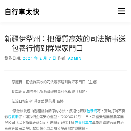
跳
至
自行車太快
選單
主
要
內
容
新疆伊犁州：把優質高效的司法辦事送
一包養行情到群眾家門口
發佈日期:
2024 年 2 月 7 日
作者:
ADMIN
原題目：把優質高效的司法辦事送到群眾家門口（主題）
伊犁州直法院強化訴源管理辦事村落復興（副題）
法治日報記者 潘從武
通信員 張婷
“感激法院經由過程訴前調停的方法，疾速化解膠
包養網
葛，實時打消不良
影
包養網
響，讓我們企業安心運營。”2023年12月11日，新疆天蘊無機農業無
限公司（以下簡稱天蘊公司）副總司理姚丁噴
包養網單次
鼻為新疆維吾爾自治
區高等國民法院伊犁哈薩克自治州分院高效辦案點贊。