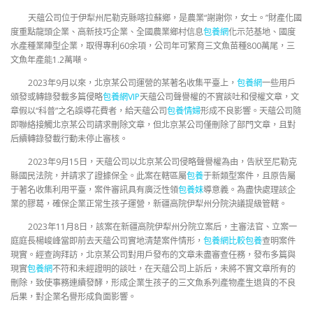
天蘊公司位于伊犁州尼勒克縣喀拉蘇鄉，是農業“謝謝你，女士。”財產化國
度重點龍頭企業、高新技巧企業、全國農業鄉村信息
包養網
化示范基地、國度
水產種業陣型企業，取得專利60余項，公司年可繁育三文魚苗種800萬尾，三
文魚年產能1.2萬噸。
2023年9月以來，北京某公司運營的某著名收集平臺上，
包養網
一些用戶
頒發或轉錄發載多篇侵略
包養網VIP
天蘊公司聲譽權的不實談吐和侵權文章，文
章假以“科普”之名誤導花費者，給天蘊公司
包養情婦
形成不良影響。天蘊公司隨
即聯絡接觸北京某公司請求刪除文章，但北京某公司僅刪除了部門文章，且對
后續轉錄發載行動未停止審核。
2023年9月15日，天蘊公司以北京某公司侵略聲譽權為由，告狀至尼勒克
縣國民法院，并請求了證據保全。此案在轄區屬
包養
于新類型案件，且原告屬
于著名收集利用平臺，案件審訊具有廣泛性領
包養妹
導意義。為盡快處理該企
業的膠葛，確保企業正常生孩子運營，新疆高院伊犁州分院決議提級管轄。
2023年11月8日，該案在新疆高院伊犁州分院立案后，主審法官、立案一
庭庭長楊峻峰當即前去天蘊公司實地清楚案件情形，
包養網比較
包養
查明案件
現實。經查詢拜訪，北京某公司對用戶發布的文章未盡審查任務，發布多篇與
現實
包養網
不符和未經證明的談吐，在天蘊公司上訴后，未將不實文章所有的
刪除，致使事務連續發酵，形成企業生孩子的三文魚系列產物產生退貨的不良
后果，對企業名譽形成負面影響。