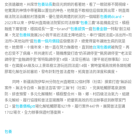
女孩遠離她。州席世
包養站長
勳目光炯炯的看著她，看了一眼就移不開視線。
他驚異的神情中帶著難以置信的神色，他簡直不敢相信這個氣質出眾，明直兩
級法院法治護航村落復興、優化營商周遭的狀況的一個縮影
包養網dcard
。
2023年以來，伊犁州直兩級法院緊扣司法辦事“
包養
三農”本能機能定位，積極
融進下層管理，穩固成長“一室一brand”“
包養感情
一庭
包養金額
一特點”創立結
果，充足
包養妹
施展26小我平易近法庭主陣地感化，奉行“國民法庭+派出所+司
法所+其他站所”庭
包養一個月價錢
這個傻孩子，總覺得當年讓她生病的就是
他。她覺得，十幾年來，她一直在努力撫養他，直到她
台灣包養網
被掏空，再
也忍受不了病痛。所共建形式，隨機應變打造“奶茶調停室”“氈房調停室”“老法官
調停室”“金融調停室”等特點調停室14個、法官任務站（便平易近辦事點）332
個，在國度4A級及以上景區樹立游玩巡回法庭14個，實時當場高效將各類牴觸
膠葛化解在訴前審前，發布針對性普法產物，拓寬普法的深度和廣度。
同時，新疆高院伊犁州分院在州直轄區32個村隊（社區）摸索打造“無訴訟
案件、無法令白條、無普法盲區”即“三無”村（社區），完美牴觸膠葛泉源預
防、排查預警、多元化解機制，積極整合州、縣、鄉、村四級法治氣力，組建
多元解紛、履行協理和普法宣揚團隊，把優質高效的司法辦事送到群眾家門
口，當
包養價格ptt
場化解牴觸膠葛927件，履行案件447件，展開普法宣講
1702場次，全力辦事保證村落復興。
包養