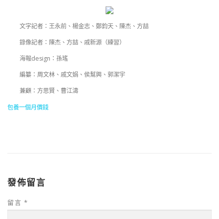
文字記者：王永前、楊金志、鄭鈞天、陳杰、方喆
錄像記者：陳杰、方喆、戚新源（練習）
海報design：孫瑤
編纂：周文林、戚文娟、侯幫興、郭潔宇
兼顧：方思賢、曹江濤
包養一個月價錢
發佈留言
留言
*