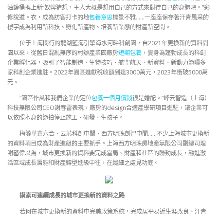
油罐桶換上新“奴婢猜想，主人大概是想用自己的方式來對待自己的身體吧。”彩
修說道。衣，成為訪客打卡的地
包養意思
標景不雅……一座座保存著汗青風采的
樓宇成為利用新科技、孵化新產物、培養新業態的財產新空間。
位于上海閔行的龍湖藍海引擎海水河畔科創園，自2021年更換新的資料開
園以來，從舊日混亂無序的村辦產業園廠房
短期包養
，變身為蓬勃成長的科創
企業孵化器，吸引了智能制造、生物技巧、航空航天、新資料、新動力範疇多
家科創企業進駐。2022年園區進獻稅收額到達3000萬元，2023年衝破5000萬
元。
“園區作風和我們企業的定位
包養一個月價錢
很是婚配。”峰云智造（上海）
科技無限公司CEO謝春雷表現，廠房的design合適產學研項目進駐，讓企業可
以依照本身的節拍停止施工、研發、生孩子。
梅隴華鑫六合、云芯科創中間、西方明珠創智中間……不少上海城市更換新
的資料項目成為財產進級的主要抓手。上海西方明珠房地產無限公司副總司理
謝藝偉以為，城市更換新的資料要完成當局、財產和社區的聯動成長，融進激
活區域成長潛能和財產轉型進級中往，在纖細之處見功底。
摸索可連續成長的城市更換新的資料之路
若何在城市更換新的資料中完美政策系統，完成居平易近生涯改良、汗青