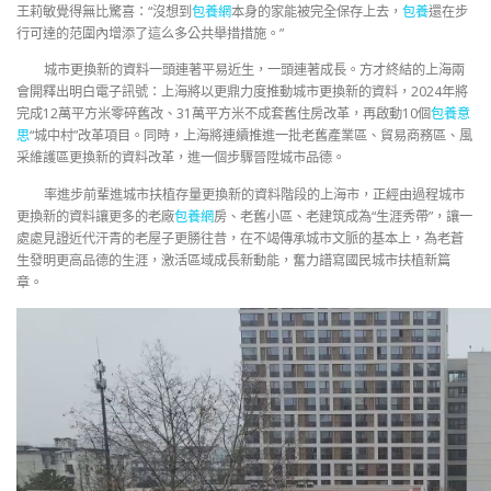
王莉敏覺得無比驚喜：“沒想到
包養網
本身的家能被完全保存上去，
包養
還在步
行可達的范圍內增添了這么多公共舉措措施。”
城市更換新的資料一頭連著平易近生，一頭連著成長。方才終結的上海兩
會開釋出明白電子訊號：上海將以更鼎力度推動城市更換新的資料，2024年將
完成12萬平方米零碎舊改、31萬平方米不成套舊住房改革，再啟動10個
包養意
思
“城中村”改革項目。同時，上海將連續推進一批老舊產業區、貿易商務區、風
采維護區更換新的資料改革，進一個步驟晉陞城市品德。
率進步前輩進城市扶植存量更換新的資料階段的上海市，正經由過程城市
更換新的資料讓更多的老廠
包養網
房、老舊小區、老建筑成為“生涯秀帶”，讓一
處處見證近代汗青的老屋子更勝往昔，在不竭傳承城市文脈的基本上，為老蒼
生發明更高品德的生涯，激活區域成長新動能，奮力譜寫國民城市扶植新篇
章。