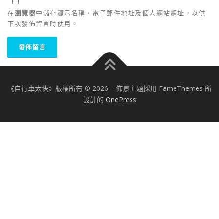
在
瀏覽器
中儲存顯示名稱、電子郵件地址及個人網站網址，以供
下次發佈留言時使用。
《自行車太快》版權所有 © 2026
–
佈景主題採用 FameThemes 所
設計的
OnePress