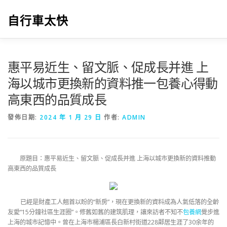
跳
至
自行車太快
主
要
內
容
惠平易近生、留文脈、促成長并進 上
海以城市更換新的資料推一包養心得動
高東西的品質成長
發佈日期:
2024 年 1 月 29 日
作者:
ADMIN
原題目：惠平易近生、留文脈、促成長并進 上海以城市更換新的資料推動
高東西的品質成長
已經是財產工人翹首以盼的“新房”，現在更換新的資料成為人氣低落的全齡
友愛“15分鐘社區生涯圈”。修舊如舊的建筑肌理，讓來訪者不知不
包養網
覺步進
上海的城市記憶中。曾在上海市楊浦區長白新村街道228鄰居生涯了30余年的