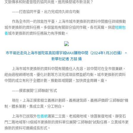
文脈傳承和財產晉陞的協同共進，進而煥發城市新活氣？
——打造協同平臺，出力完成持久綜合均衡
作為全市同一的效能性平臺，上海市城市更換新的資料中間擔任詳細推動
城市更換新的資料任務。多個當局有關部分協同作戰、各司其職，保證
短期包
養
城市更換新的資料任務無力有序推動。
市平易近走向上海市普陀區真如環宇城MAX購物中間（2024年1月20日攝）。
新華社記者 方喆 攝
上海市城市更換新的資料中間有關擔任人先容，該中間可在全市做兼顧，
經由過程綁縛地塊、優化計劃等方法完成項目標盈虧均衡。城市更換新的資料
中間的成立有利于全體計劃，推動區域開闢，加快資金周轉。龐。
——摸索展開“三師聯創”形式
現在，上海正摸索樹立義務計劃師、義務建筑師、義務評價師“三師聯創”機
制，體系策劃，集成立異，分工明白。
上海市已拔取外
包養網
灘第二立面、老城廂地域、徐匯衡復地域、靜安石
門二路地域等10個城市更換新的資料單位展開“三師聯創”試點任務，立異城市更
換新的資料可連續成長形式。