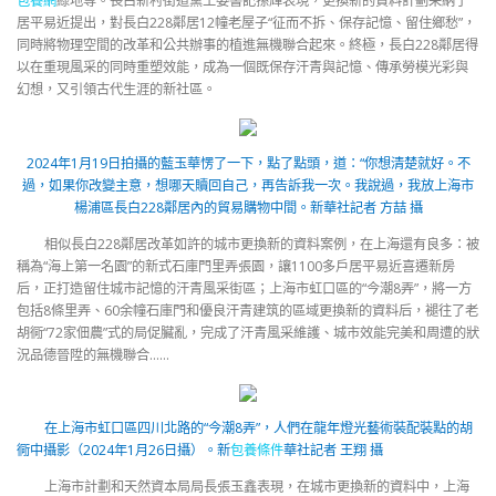
包養網
綠地等。長白新村街道黨工委書記孫輝表現，更換新的資料計劃采納了
居平易近提出，對長白228鄰居12幢老屋子“征而不拆、保存記憶、留住鄉愁”，
同時將物理空間的改革和公共辦事的植進無機聯合起來。終極，長白228鄰居得
以在重現風采的同時重塑效能，成為一個既保存汗青與記憶、傳承勞模光彩與
幻想，又引領古代生涯的新社區。
2024年1月19日拍攝的藍玉華愣了一下，點了點頭，道：“你想清楚就好。不
過，如果你改變主意，想哪天贖回自己，再告訴我一次。我說過，我放上海市
楊浦區長白228鄰居內的貿易購物中間。
新華社記者 方喆 攝
相似長白228鄰居改革如許的城市更換新的資料案例，在上海還有良多：被
稱為“海上第一名園”的新式石庫門里弄張園，讓1100多戶居平易近喜遷新房
后，正打造留住城市記憶的汗青風采街區；上海市虹口區的“今潮8弄”，將一方
包括8條里弄、60余幢石庫門和優良汗青建筑的區域更換新的資料后，褪往了老
胡衕“72家佃農”式的局促臟亂，完成了汗青風采維護、城市效能完美和周遭的狀
況品德晉陞的無機聯合……
在上海市虹口區四川北路的“今潮8弄”，人們在龍年燈光藝術裝配裝點的胡
衕中攝影（2024年1月26日攝）。
新
包養條件
華社記者 王翔 攝
上海市計劃和天然資本局局長張玉鑫表現，在城市更換新的資料中，上海