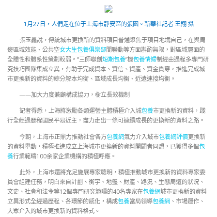
1月27日，人們走在位于上海市靜安區的張園。
新華社記者 王翔 攝
張玉鑫說，傳統城市更換新的資料項目普通聚焦于項目地塊自己，在與周
邊區域效能、公共空
女大生包養俱樂部
間聯動等方面斟酌無限，對區域層面的
全體性和體系性策劃較弱。“三師聯創
短期包養
”機
包養情婦
制經由過程多專門研
究技巧團隊集成立異，有助于完成資本、資信、資產、資金貫穿，推進完成城
市更換新的資料的綜分解本均衡、區域成長均衡、近遠連接均衡。
——加大力度兼顧構成協力，樹立長效機制
記者得悉，上海將激勵各類運營主體積極介入城
包養
市更換新的資料，踐
行全經過歷程國民平易近主，盡力走出一條可連續成長的更換新的資料之路。
今朝，上海市正鼎力推動社會各方
包養網
氣力介入城市
包養網評價
更換新
的資料舉動，積極推進成立上海城市更換新的資料開闢者同盟，已獲得多個
包
養
行業範疇100余家企業機構的積極呼應。
此外，上海市還將充足施展專家聰明，積極推動城市更換新的資料專家委
員會組建任務，明白來自計劃、衡宇、地盤、財產、路況、生態周遭的狀況、
文史、社會和法令等12個專門研究範疇的40名專家在
包養網
城市更換新的資料
立異形式全經過歷程、各環節的感化，構成
包養
當局領導
包養網
、市場運作、
大眾介入的城市更換新的資料格式。