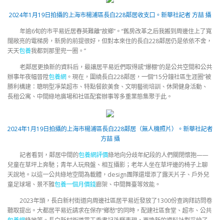
2024年1月19日拍攝的上海市楊浦區長白228鄰居收支口。
新華社記者 方喆 攝
年逾6旬的市平易近居春英難離“故鄉”。“舊房改革之后我搬到周邊住上了寬
闊敞亮的電梯房，新房的前提很好，但對本來住的長白228鄰居仍是依依不舍，
天天
包養
我都到那里兜一圈。”
老鄰居更換新的資料后，最讓居平易近們取得感“爆棚”的是公共空間和公共
辦事年夜幅晉陞
包養網
。現在，圍繞長白228鄰居，一個“15分鐘社區生涯圈”被
勝利構建：聰明型凈菜超市、特點餐飲美食、文明藝術培訓、休閑健身活動、
長租公寓、中間綠地廣場和社區配套辦事等多重業態集聚于此。
2024年1月19日拍攝的上海市楊浦區長白228鄰居（無人機照片）。
新華社記者
方喆 攝
記者看到，鄰居中間的
包養網評價
綠地向分歧年紀段的人們關閉懷抱——
兒童在草坪上奔馳；青年人玩飛盤、相互攝影；老年人坐在草坪邊的椅子上聊
天說地。以這一公共綠地空間為載體，design團隊還增添了露天片子、戶外兒
童足球場、景不雅
包養一個月價錢
廊架、中間舞臺等效能。
2023年頭，長白新村街道向周邊社區居平易近發放了1300份查詢拜訪問卷
聽取提出。大都居平易近請求在保存“鄉愁”的同時，配建社區食堂、超市、公共