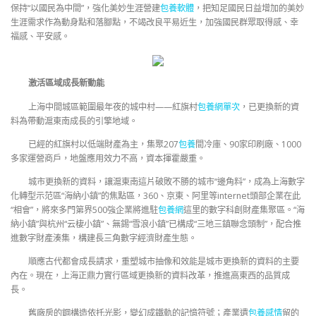
保持“以國民為中間”，強化美妙生涯營建
包養軟體
，把知足國民日益增加的美妙
生涯需求作為動身點和落腳點，不竭改良平易近生，加強國民群眾取得感、幸
福感、平安感。
激活區域成長新動能
上海中間城區範圍最年夜的城中村——紅旗村
包養網單次
，已更換新的資
料為帶動滬東南成長的引擎地域。
已經的紅旗村以低端財產為主，集聚207
包養
間冷庫、90家印刷廠、1000
多家運營商戶，地盤應用效力不高，資本揮霍嚴重。
城市更換新的資料，讓滬東南這片破敗不勝的城市“邊角料”，成為上海數字
化轉型示范區“海納小鎮”的焦點區，360、京東、阿里等internet頭部企業在此
“相會”，將來多門第界500強企業將進駐
包養網
這里的數字科創財產集聚區。“海
納小鎮”與杭州“云棲小鎮”、無錫“雪浪小鎮”已構成“三地三鎮聯念頭制”，配合推
進數字財產湊集，構建長三角數字經濟財產生態。
順應古代都會成長請求，重塑城市抽像和效能是城市更換新的資料的主要
內在。現在，上海正鼎力實行區域更換新的資料改革，推進高東西的品質成
長。
舊廠房的鋼構造依托光影，變幻成鐵軌的記憶符號；產業遺
包養感情
留的