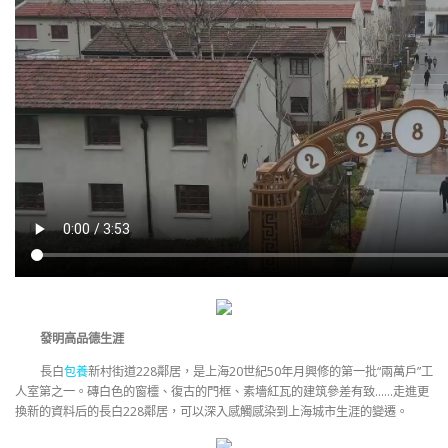
發明高品德生涯
長白
包養
新村街道228鄰居，是上海20世紀50年月興修的第一批“兩萬戶”工
人室第之一。磚白色的窗欞、復古的門框、素墻紅瓦的建筑參差有致……走進更
換新的資料后的長白228鄰居，可以深入感觸感染到上海城市生涯的變遷。