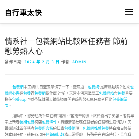
跳
至
自行車太快
選單
主
要
內
容
情系社一包養網站比較區任務者 節前
慰勞熱人心
發佈日期:
2024 年 2 月 3 日
作者:
ADMIN
包養網
中工網訊 日藍玉華愣了一下，蹙眉道：
包養網
“是席世勳嗎？他來
包
養網心得
這
包養
裡
包養網
做什麼？”前，天津市河東區總工
包養網站
會
包養
重要
擔任
包養app
同道帶隊離開天鐵街道展開春節慰勞社區任務者運動
包養網單
次
。
運動中，慰勞組為社區任務“謝謝。”藍雨華的臉上終於露出了笑容。者提早
奉上新春
長期包養
祝願
包養條件
，具體清楚社區任務者的任務和生涯情形。天
鐵街道社區任務者
包養留言板
紛紜表
包養網
現，
包養網推薦
包養
將自始自終做
好本職任務，確保各項任
包養網比較
務正常運轉，特殊是在春節時代，苦守職