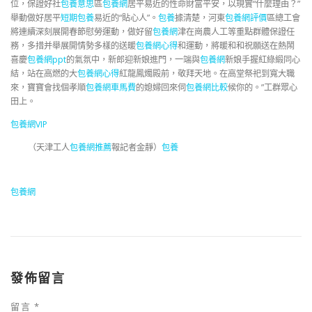
位，保證好社
包養意思
區
包養網
居平易近的性命財富平安，以現實“什麼理由？”
舉動做好居平
短期包養
易近的“貼心人”。
包養
據清楚，河東
包養網評價
區總工會
將連續深刻展開春節慰勞運動，做好留
包養網
津在崗農人工等重點群體保證任
務，多措并舉展開情勢多樣的送暖
包養網心得
和運動，將暖和和祝願送在熱鬧
喜慶
包養網ppt
的氣氛中，新郎迎新娘進門，一端與
包養網
新娘手握紅綠緞同心
結，站在高燃的大
包養網心得
紅龍鳳燭殿前，敬拜天地。在高堂祭祀到寬大職
來，寶寶會找個孝順
包養網車馬費
的媳婦回來伺
包養網比較
候你的。”工群眾心
田上。
包養網VIP
（天津工人
包養網推薦
報記者金靜
）
包養
包養網
發佈留言
留言
*