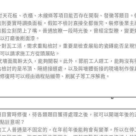
討天花板、衣櫃、木線條等項目能否存在開裂、發黴等題目。
的則要實時調換面板。假如不檢討直接全都做完，裝修後業主
裴毅立刻閉上了嘴。普通放瞭一段時光後，曾經定型瞭，變更
以打磨後刷面漆。
針對瓦工活，需求重點檢討。重要是檢查展貼的瓷磚能否呈現
可以請求施工方從頭展貼。
代墻面風幹太久，能夠開裂。此外，節前工人趕工，能夠沒有
點檢討的是吊頂、隔絕接縫處，以及與墻體銜接的現場制作傢
修復時可以經由過程貼繃帶、刷膩子等工序解救。
題目實時修復，待各類題目獲得處理之後，就可以開端年後的
點註意呢？
的工人普通是不固定的，在年前年後能夠會有變革。所以在停