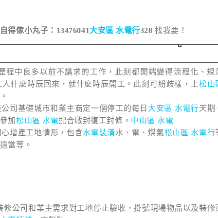
找我要！
自得傢小丸子：13476041
大安區 水電行
328
歷程中良多以前不講求的工作，此刻都開端變得流程化、規
工人什麼時辰回來，就什麼時辰開工。此刻可紛歧樣，上
松山
。
裝公司基礎城市和業主商定一個停工的每日
大安區 水電行
天期
參加
松山區 水電
配合啟封復工封條。
中山區 水電
細心增產工地情形，包含
水電裝潢
水、電、煤氣
松山區 水電行
適當等。
裝修公司和業主需求對工地停止驗收，掛號現場物品以及裝修