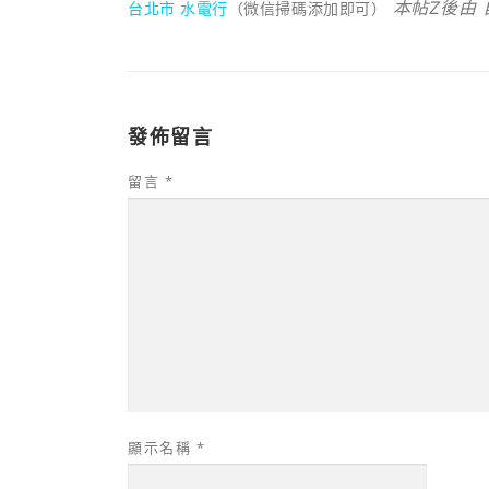
本帖Z後由 自
台北市 水電行
（微信掃碼添加即可）
發佈留言
留言
*
顯示名稱
*