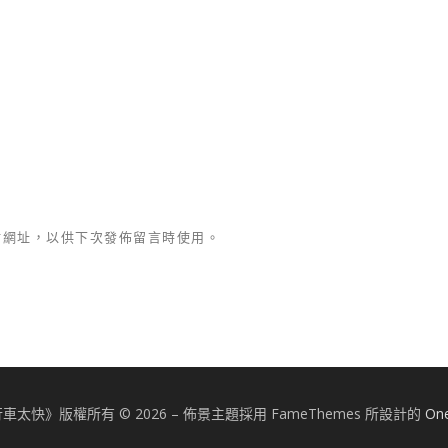
站網址，以供下次發佈留言時使用。
車太快》版權所有 © 2026
–
佈景主題採用 FameThemes 所設計的
On