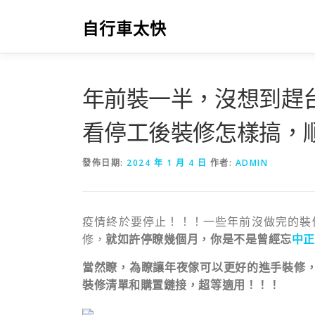
跳
至
自行車太快
主
要
內
容
年前裝一半，沒想到趕
看停工後裝修怎樣搞，順
發佈日期:
2024 年 1 月 4 日
作者:
ADMIN
疫情終於要停止！！！一些年前沒做完的裝
修，
就如許停瞭幾個月，你是不是曾經忘
中正
當然瞭，為瞭讓年夜傢可以更好的進手裝修
裝修清單和購置鏈接，超等適用！！！