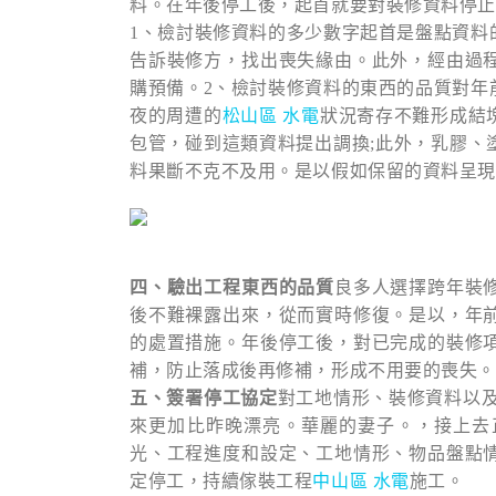
料。在年後停工後，起首就要對裝修資料停止
1、檢討裝修資料的多少數字
起首是盤點資料
告訴裝修方，找出喪失緣由。此外，經由過
購預備。
2、檢討裝修資料的東西的品質
對年
夜的周遭的
松山區 水電
狀況寄存不難形成結
包管，碰到這類資料提出調換;此外，乳膠、
料果斷不克不及用。是以假如保留的資料呈現
四、驗出工程東西的品質
良多人選擇跨年裝
後不難裸露出來，從而實時修復。是以，年
的處置措施。年後停工後，對已完成的裝修
補，防止落成後再修補，形成不用要的喪失。
五、簽署停工協定
對工地情形、裝修資料以
來更加比昨晚漂亮。華麗的妻子。，接上去
光、工程進度和設定、工地情形、物品盤點
定停工，持續傢裝工程
中山區 水電
施工。