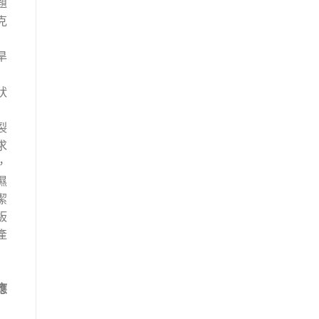
題
克
旱
狀
裂
求
，
濕
潔
板
產
應