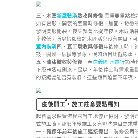
三、木匠
新屋裝潢
驗收與修復
業重要重點檢
如有變形、開裂的要實時修復、加固，發黴
發明變形開裂，喪失就會比擬年夜。木匠活
率較低，所以假如檢討木匠活兒沒有題目，可
室內裝潢
四、瓦工驗收與修復
年後停工時，
鼓、開裂、破損等景象，假如題目比擬嚴重，
五、油漆驗收與修復
春
信義區 水電行
節時
下層幹透就刷漆。是以，年後停工時需求重
的接縫處能否有裂痕。這些題目迫害不年夜，
疫後開工，施工註意要點需知
起首需求裝置流程來對工地停止檢討、發明
式施工瞭。那麼年後施工又有哪些題目需求重
一、確保年前年後施工連接傑出
裝修公司