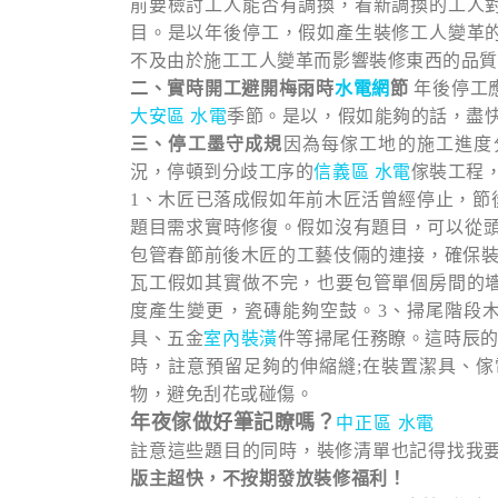
前要檢討工人能否有調換，看新調換的工人
目。是以年後停工，假如產生裝修工人變革
不及由於施工工人變革而影響裝修東西的品質
二、實時開工避開梅雨時
水電網
節
年後停工
大安區 水電
季節。是以，假如能夠的話，盡
三、停工墨守成規
因為每傢工地的施工進度
況，停頓到分歧工序的
信義區 水電
傢裝工程
1、木匠已落成
假如年前木匠活曾經停止，節
題目需求實時修復。假如沒有題目，可以從頭
包管春節前後木匠的工藝伎倆的連接，確保
瓦工假如其實做不完，也要包管單個房間的
度產生變更，瓷磚能夠空鼓。
3、掃尾階段
具、五金
室內裝潢
件等掃尾任務瞭。這時辰的
時，註意預留足夠的伸縮縫;在裝置潔具、傢
物，避免刮花或碰傷。
年夜傢做好筆記瞭嗎？
中正區 水電
註意這些題目的同時，裝修清單也記得找我
版主超快，不按期發放裝修福利！