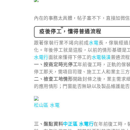
內在的事務太具體，帖子塞不下，直接加微信
疫後停工，懂得普通流程
跟著傢裝行業不竭向前成
水電
長，傢裝經過
化。年後停工就是這般，以前的情形基礎是
水電行
面就來懂得下停工的
水電裝潢
普通流程
一、按商定時光停工
年前復工時，正軌的傢
停工那天，需項目司理、施工工人和業主三方
二、檢查工地情形
開啟封條之後，業主需求
的應用情形；門窗能否無缺以及製品維護能否
松山區 水電
三、盤點資料
中正區 水電行
在年前復工時，