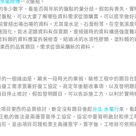
水電師傅
一次盤點。
的多少數字，看能否與年前的盤點的量分歧。假如有喪失，實
程盤點，可以大要了解哪些資料需求從頭購置，可以提早做好
前曾經出場出場的資料，尤其是水泥、石膏粉等，在空氣濕度
塊固化。如水泥類資料有保質期，曾經過時的資料構造強度難
塗料類的資料應當拆裝檢查，結過冰的水溶性膠類、塗料類的
東西的品質題目，需求從頭采購新的資料。
修的一個緣由是，顛末一段時光的棄捐，裝修工程中的題目在
前復工需求簽署好復工協定，商定年後驗收事項，以及發明題
項目停止檢討，假如發明題目，可以告訴施工方，以利於實時
及項目東西的品質檢討，斷定沒有題目後起
台北 水電行
來，看
正軌的做法是兩邊簽寫停工協定，協定中要寫明啟封和停工
情形，並由項目司理和業主兩邊簽字。簽字後，工地就可依照