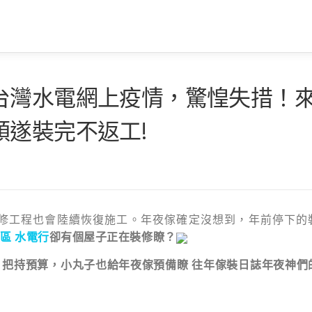
台灣水電網上疫情，驚惶失措！
遂裝完不返工!
修工程也會陸續恢復施工。年夜傢確定沒想到，年前停下的
區 水電行
卻有個屋子正在裝修瞭？
，把持預算，
小丸子也給年夜傢預備瞭
往年傢裝日誌年夜神們