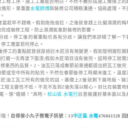
對工程工序、施工工藝能否明白，不然不難形成施工連接上的
的情形，業重要
水電師傅
與裝修公司積極溝通，協商處理，不
。
應當趁早不趕晚，假如拖拖沓拉，之後就會趕上比擬濕潤的梅
快完成裝修工程，防止濕潤氣象對裝修的影響。
分歧，停工後的著重點也各有分歧。讓我們來詳細了解一下
，停工應當若何停止。
後停工的重點起首就是檢討木匠活有無變更，假如發明變形開
打磨一次再塗下面漆;假如木匠項目沒有做完，這時停工就需
裝修東西的品質。
2、油瓦已落成
春節前普通都提出把瓦工做完
墻壁或空中所有的貼完。不然在春節後停工時顛末復工，溫度
木匠油工瓦工所有的做完的話，基礎上Z後就剩下展地板、裝
工程主要性不低，不克不及到Z後失落以輕心。好比在裝置地
電、傢“媳婦！”具時，
松山區 水電行
註意維護好基本面以及
要哦！
自得傢小丸子微電子訊號：13
中正區 水電
476041328
回