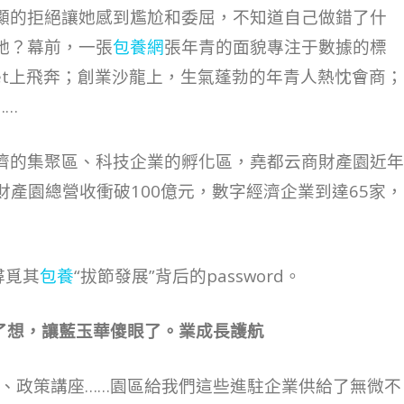
顯的拒絕讓她感到尷尬和委屈，不知道自己做錯了什
她？幕前，一張
包養網
張年青的面貌專注于數據的標
net上飛奔；創業沙龍上，生氣蓬勃的年青人熱忱會商；
……
濟的集聚區、科技企業的孵化區，堯都云商財產園近年
商財產園總營收衝破100億元，數字經濟企業到達65家，
尋覓其
包養
“拔節發展”背后的password。
了想，讓藍玉華傻眼了。業成長護航
、政策講座……園區給我們這些進駐企業供給了無微不