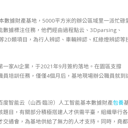
本數據財產基地，5000平方米的辦公區域里一派忙碌
據標注任務，他們經由過程點云、3Dparsing、
面框等2D類項目，為行人辨認、車輛辨認、紅綠燈辨認等
一家AI企業，于2021年9月簽約落地。在園區支撐
職員培訓任務，僅僅4個月后，基地現場辦公職員就到
百度智能云（山西·臨汾）人工智能基本數據財產
包養
該題目，有關部分積極搭建人才供需平臺，組織舉行各
才交通會，為基地供給了無力的人才支持。同時，堯都