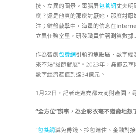
技、立異的圖景。電腦屏
包養網
丈夫明
麼？還是他真的那麼討厭她，那麼討厭
注；鍵盤敲擊中，海量的信息在inter
立異任務室里，研發職員忙著測算數據
作為智創
包養網
引領的焦點區、數字經
來不竭“拔節發展”。2023年，堯都云
數字經濟產值到達34億元。
1月22日，記者走進堯都云商財產園，
“全方位”辦事，為企彩衣毫不猶豫地想
“
包養網
減免房錢、拎包進住、金融對接