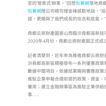
至的‘管家式’辦事。”回想
包養網
落地堯
包養網
限公司總司理金峰感歎地說，“
證，更賜與了我們成長的信念和底氣。”
堯都云商財產園是山西臨汾堯都高新技巧
2020年4月份，堯都云商財產園正式成
記者清楚到，近年來為推進堯都云商財
汾堯都高新區積極發布一系列優惠政策和幫
數據中間項目，依據結果賜與響應政策
進駐企業申報合適前提的政策、資金、
僱用；建立金融辦事區為進駐企業供給
事……