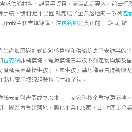
需求供給材料、證實等資料，園區設定專人，前去行
等手續，我們‘足不出園’就完成了企業落地的一系列
包
司行政主任吉峰錦說，這
包養網
是真正的“一站式”辦
產生產加固嵌進式信創盤算機和供給信息平安辦事的企
和
包養網
非標模塊、電源模塊三年夜系列產物均觸及信
財產延長至產物生孩子，其生孩子基地進駐賈得新興財
MT貼片電子概況組裝技巧生孩子線。
堯都云商財產園成立以來，一家家科技企業接踵落地，
朝，園區內曾經落地、孵化企業196家，此中“四上企業