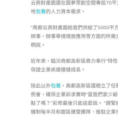
云商財產園還在圓夢眾創空間專設70
地
包養
的人力資本需求。
“堯都云商財產園給我們供給了5000
辦事、辦事舉措措施應用等方面的所需
桐說。
近年來，臨汾堯都高新區鼎力奉行“特性
保證企業疾速穩健成長。
除此以外
包養
，堯都高新區還樹立了任
例會，確保企業訴求實時“當我們家少
點了嗎？”彩修最後只能這麼說。 “趕
機制每半月和園區運營團隊、進駐企業