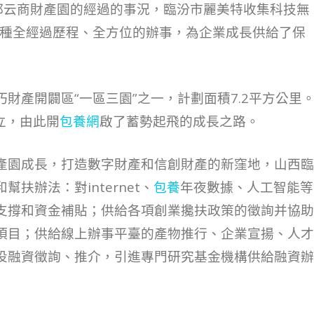
都云商財產園的經過的事況，臨汾市麗美特收集科技無
這種全經過歷程、全方位的辦事，為企業成長供給了保
財產開闢區“一區三園”之一，計劃面積7.2平方公里
立，由此開
包養網
啟了蓄勢起飛的成長之路。
產園成長，打造數字財產和信創財產的新窪地，山西臨
扶辦法：對internet、
包養
年夜數據、人工智能等
支撐和資金補貼；供給各項創業攙扶政策的徵詢并協助
項目；供給線上辦事平臺的產物推行、企業宣揚、人才
投融資徵詢、推介，引進專門研究基金機構供給融資辦