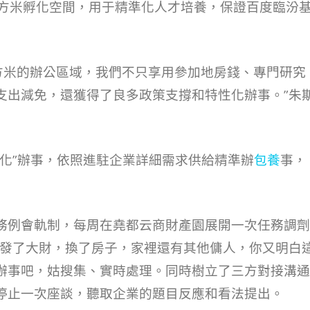
平方米孵化空間，用于精準化人才培養，保證百度臨汾
平方米的辦公區域，我們不只享用參加地房錢、專門研究
支出減免，還獲得了良多政策支撐和特性化辦事。”朱
化”辦事，依照進駐企業詳細需求供給精準辦
包養
事，
務例會軌制，每周在堯都云商財產園展開一次任務調劑
爺發了大財，換了房子，家裡還有其他傭人，你又明白
緊辦事吧，姑搜集、實時處理。同時樹立了三方對接溝通
停止一次座談，聽取企業的題目反應和看法提出。