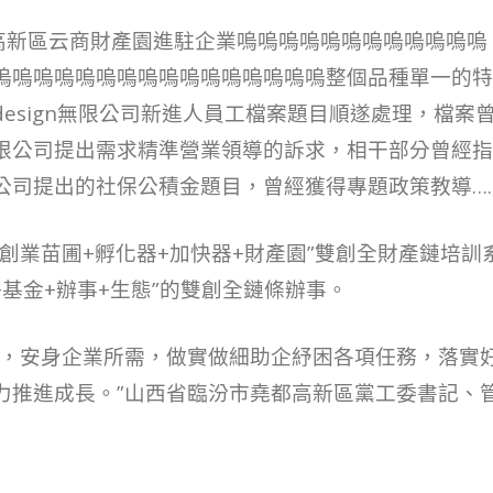
都高新區云商財產園進駐企業嗚嗚嗚嗚嗚嗚嗚嗚嗚嗚嗚嗚
嗚嗚嗚嗚嗚嗚嗚嗚嗚嗚嗚嗚嗚嗚嗚嗚整個品種單一的特
esign無限公司新進人員工檔案題目順遂處理，檔案
限公司提出需求精準營業領導的訴求，相干部分曾經指
公司提出的社保公積金題目，曾經獲得專題政策教導…
創業苗圃+孵化器+加快器+財產園”雙創全財產鏈培訓
+基金+辦事+生態”的雙創全鏈條辦事。
力，安身企業所需，做實做細助企紓困各項任務，落實
力推進成長。”山西省臨汾市堯都高新區黨工委書記、