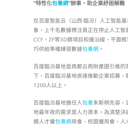
“特性化
包養網
”辦事，助企業紓困解難
在百度智能云（山西·臨汾）人工智能基
象，上千名數據標注員正在停止人工智能數
CCF，ZF等3D類項目和邊沿線、平
巧供給準確練習數據
包養網
。
百度臨汾基地是堯都云商財產園引進的第
下，百度臨汾基地疾速推動企業招募、
1200人以上。
百度臨汾基地擔任人
包養
朱斯桐先容，
地最年夜的需求是人力資本。為清楚決
類人才僱
包養網
用會、校園僱用會、人