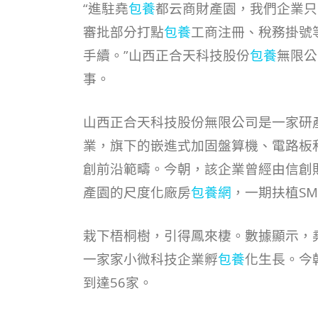
“進駐堯
包養
都云商財產園，我們企業只
審批部分打點
包養
工商注冊、稅務掛號
手續。”山西正合天科技股份
包養
無限公
事。
山西正合天科技股份無限公司是一家研
業，旗下的嵌進式加固盤算機、電路板
創前沿範疇。今朝，該企業曾經由信創
產園的尺度化廠房
包養網
，一期扶植S
栽下梧桐樹，引得鳳來棲。數據顯示，
一家家小微科技企業孵
包養
化生長。今
到達56家。