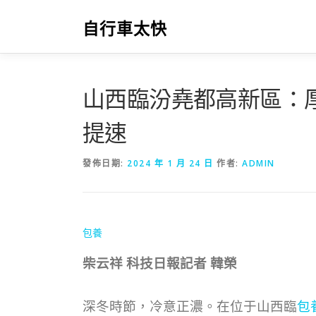
跳
至
自行車太快
主
要
內
容
山西臨汾堯都高新區：
提速
發佈日期:
2024 年 1 月 24 日
作者:
ADMIN
包養
柴云祥 科技日報記者 韓榮
深冬時節，冷意正濃。在位于山西臨
包