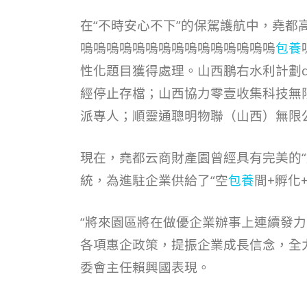
在“不時安心不下”的保駕護航中，堯
嗚嗚嗚嗚嗚嗚嗚嗚嗚嗚嗚嗚嗚嗚嗚
包養
性化題目獲得處理。山西鵬右水利計劃d
經停止存檔；山西協力零壹收集科技無
派專人；順靈通聰明物聯（山西）無限
現在，堯都云商財產園曾經具有完美的“
統，為進駐企業供給了“空
包養
間+孵化
“將來園區將在做優企業辦事上連續發
各項惠企政策，提振企業成長信念，全
委會主任賴興國表現。