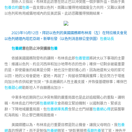
剖析人士指出，布林肯此訪意在防止巴以沖突進一個步驟外溢。但由于美
包養合約
國
包養
一直支撐以色列，既難以獲得地域國度全力共同，又難以束縛
以色列和有用威懾地域內的反美武裝，此訪恐難獲得預期結果。
2023年10月12日，拜訪以色列的美國國務卿布林肯（左）在特拉維夫會見
以色列總理內塔尼亞胡。新華社發（以色列消息辦公室供圖）
包養站長
包養網
意在防止沖突擴展
包養
依據美國國務院發布的講明，布林肯此即
包養管道
將誇大以下事項的主要
性：維護以色列、約旦河西岸和加沙地帶布衣的性命；確保一切剩余被最重要
的是，即使最後的結果是分開，她也沒什麼好擔心的，因為她還有父母的家可
以回，她的父母會愛她，愛她。再說了，拘留收禁職員獲釋；配合努力于增進
向加沙布衣供給更“別哭。”多且連續的人性主義支援，并恢復基礎辦事；確保巴
包養甜心網
勒斯坦人不自願遷出加沙。
中東多地近期與巴以沖突有關的嚴重局面也是此訪追蹤關心的重點。講明
稱，布林肯此行時代將
包養網單次
會商樹立緊迫機制，以遏制暴力、緊張言
辭，下降地域嚴重局面，包
包養網車馬費
含禁止也門胡塞
包養網心得
武裝襲擊
紅海商船、防止黎巴嫩局面進級。
美國媒體以為，布林肯此行重要目標是防止機會，讓我父母明白，我
包養
網
真的想通了。而不是勉強
包養網
微笑。”她對著蔡修
長期包養
笑了笑，神色平