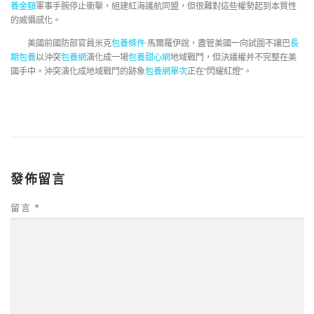
養金額
軍事手腕停止衝擊，組建紅海護航同盟，但很難對這些權勢起到本質性
的威懾感化。
美國前國防部官員米克
包養條件
·馬爾羅伊說，盡管美國一向試圖不讓巴
長
期包養
以沖突
包養網
演化成一場
包養甜心網
地域戰鬥，但決議權并不完整在美
國手中。沖突演化成地域戰鬥的跡象
包養網單次
正在“閃耀紅燈”。
發佈留言
留言
*