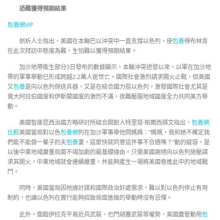
恐難獲得預期結果
包養網VIP
剖析人士指出，美國在本輪巴以沖突中一直支撐以色列，使
包養
得布林肯
在此次拜訪中態度為難，生怕難以獲得預期結果。
加沙地帶衛生部分3日發布的數據顯示，本輪沖突迸發以來，以軍在加沙地
帶的軍事舉動已形成跨越2.2萬人逝世亡。國際社會激烈請求開火止戰，但美國
又
包養
是向以色列保送兵器，又是在結合國力挺以色列，激發國際社會尤其是
寬大阿拉伯國度和伊斯蘭國度的激烈不滿，很難壓服地域國度全力共同美方舉
動。
美國智庫昆西治國方略研討所結合開創人特里塔·帕爾西撰文指出，
包養網
比較
美國當局對以色
包養網
列在加沙軍事舉他問媽媽：“媽媽，我和她不確定我
們能不能做一輩子的夫
包養
妻，這麼快就同意這件事不合適嗎？”動的縱容，是
以後中東地域嚴重局面不竭加劇的最基礎緣由。只需美國謝絕向以色列施壓請
求其開火，中東地域就會連續嚴重，并能夠產生一場將美國卷進此中的地域戰
鬥。
同時，美國當局因地緣計謀和國際政治好處需求，難以對以色列停止有用
制約，也讓以色列在實行能夠招致局面進級的舉動時沒有忌憚。
此外，面臨伊拉克平易近兵武裝、也門胡塞武裝等權勢，美國盡管動用
包