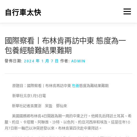
跳
至
自行車太快
選單
主
要
內
容
國際察看丨布林肯再訪中東 態度為一
包養經驗難結果難期
發佈日期:
2024 年 1 月 7 日
作者:
ADMIN
原題目：國際察看丨布林肯再訪中東
包養
態度為難結果難期
新華社北京1月5日電
新華社記者吳寶澍 宋盈 鄧仙來
美國國務卿布林肯4日開啟為期一周的中東之行。他將先后拜訪土耳其、希
臘、約旦、卡塔爾、阿聯酋、沙特、以色列、約旦河西岸和埃及。這是往年10
月7日新一輪巴以沖突迸發以來，布林肯第四次赴中東拜訪。