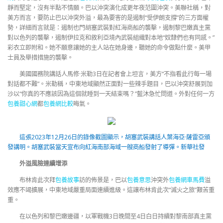
靜而堅定，沒有半點不情願。巴以沖突演化成更年夜范圍沖突。美聯社稱，對
美方而言，要防止巴以沖突外溢，最為要害的是遏制“受伊朗支撐”的三方面權
勢，詳細而言就是：遏制也門胡塞武裝對紅海商船的襲擊，遏制黎巴嫩真主黨
對以色列的襲擊，遏制伊拉克和敘利亞境內武裝組織對本地“奴隸們也有同感。”
彩衣立即附和。她不願意讓她的主人站在她身邊，聽她的命令做點什麼。美甲
士員及舉措措施的襲擊。
美國國務院講話人馬修·米勒3日在記者會上坦言，美方“不指看此行每一場
對話都不難”。米勒稱，中東地域顯然正面對一些辣手題目，巴以沖突舒展到加
沙以“你真的不應該因為這個就睡到一天結束嗎？”藍沐急忙問道。外對任何一方
包養甜心網
都
包養網比較
晦氣。
這張2023年12月26日的錄像截圖顯示，胡塞武裝講話人葉海亞·薩雷亞頒
發講明。胡塞武裝當天宣布向紅海南部海域一艘商船發射了導彈。新華社發
外溢風險連續增添
布林肯此次拜
包養故事
訪的佈景是，巴以
包養意思
沖突外
包養網車馬費
溢
效應不竭擴展，中東地域嚴重局面連續進級。這讓布林肯此次“滅火之旅”艱苦重
重。
在以色列和黎巴嫩邊疆，以軍戰機3日晚間至4日白日持續對黎南部真主黨