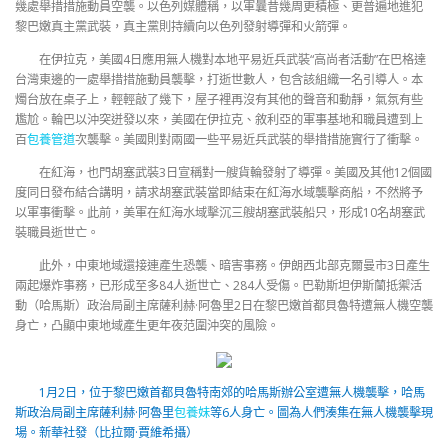
幾處舉措措施動員空襲。以色列媒體稱，以軍曩昔幾周更積極、更普遍地進犯
黎巴嫩真主黨武裝，真主黨則持續向以色列發射導彈和火箭彈。
在伊拉克，美國4日應用無人機對本地平易近兵武裝“高尚者活動”在巴格達
台灣東邊的一處舉措措施動員襲擊，打逝世數人，包含該組織一名引導人。本
燭台放在桌子上，輕輕敲了幾下，屋子裡再沒有其他的聲音和動靜，氣氛有些
尷尬。輪巴以沖突迸發以來，美國在伊拉克、敘利亞的軍事基地和職員遭到上
百
包養管道
次襲擊。美國則對兩國一些平易近兵武裝的舉措措施實行了衝擊。
在紅海，也門胡塞武裝3日宣稱對一艘貨輪發射了導彈。美國及其他12個國
度同日發布結合講明，請求胡塞武裝當即結束在紅海水域襲擊商船，不然將予
以軍事衝擊。此前，美軍在紅海水域擊沉三艘胡塞武裝船只，形成10名胡塞武
裝職員逝世亡。
此外，中東地域還接連產生恐襲、暗害事務。伊朗西北部克爾曼市3日產生
兩起爆炸事務，已形成至多84人逝世亡、284人受傷。巴勒斯坦伊斯蘭抵禦活
動（哈馬斯）政治局副主席薩利赫·阿魯里2日在黎巴嫩首都貝魯特遭無人機空襲
身亡，凸顯中東地域產生更年夜范圍沖突的風險。
1月2日，位于黎巴嫩首都貝魯特南郊的哈馬斯辦公室遭無人機襲擊，哈馬
斯政治局副主席薩利赫·阿魯里
包養妹
等6人身亡。圖為人們湊集在無人機襲擊現
場。
新華社發（比拉爾·賈維希攝）