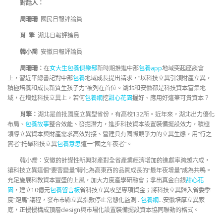
對話人：
周珊珊
國民日報評論員
肖 擎
湖北日報評論員
韓小喬
安徽日報評論員
周珊珊：
在
女大生包養俱樂部
新時期推進中部
包養app
地域突起座談會
上，習近平總書記對中部
包養
地域成長提出請求，“以科技立異引領財產立異，
積極培養和成長新質生孩子力”被列在首位。湖北和安徽都是科技資本富集地
域，在增進科技立異上，若何
包養網
挖
甜心花園
掘好、應用好這筆可貴資本？
肖擎：
湖北是首批國度立異型省份，有高校132所。近年來，湖北出力優化
布局、
包養故事
整合效能、發掘潛力，進步科技資本設置裝備擺設效力，積極
領導立異資本與財產需求高效對接、營建具有國際競爭力的立異生態，用“行之
實者”托舉科技立異
包養意思
這一“國之年夜者”。
韓小喬：安徽的計謀性新興財產對全省產業經濟增加的進獻率跨越六成，
讓科技立異這個“要害變量”轉化為高東西的品質成長的“最年夜增量”成為共鳴。
充足施展科教資本豐盛的上風，加大力度產學研融會；拿出真金白銀
甜心花
園
，建立10億元
包養留言板
省科技立異攻堅專項資金；將科技立異歸入省委季
度“跑馬”議程，發布市縣立異指數停止常態化監測…
包養網
…安徽培厚立異家
底，正慢慢構成頂層design與市場化設置裝備擺設資本協同聯動的格式。