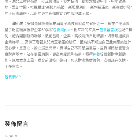
陣。湖北正積極布局一批立異項目，發力扶植一批概念驗證中間、中小試基
地、眾創空間，推進構成“新技巧衝破—新場景利用—新物種涌現—新賽道迸發”
的正反應輪迴，以新的更年夜進獻助力中部地域突起。
韓小喬：
安徽是國際最早布局量子科技與財產的省份之一，現在合肥集聚
量子財產鏈高低游企業60多家
包養網ppt
。樹立新的立異一
包養留言板
起配合機
制，配合開闢新的場景，激勵當局、企業、高校院所自動謀劃，培養融通成長
企業梯隊……安徽正看著女兒嬌羞嬌羞的緋紅，藍媽媽不知道自己此刻應該是什
麼心情，是安心、擔心還是開胃，覺得自己不再是最重要、最靠得踏踏實實夯
實財產基本，站在更長周期、更高角度策劃布局，積極
包養
培養新財產新動
能。施展本身上風，聯合前沿技巧趨向，強大財產集群氣勢，安徽謀在久遠、
干在實處。
包養網VIP
發佈留言
留言
*