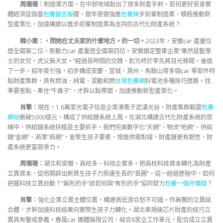
周珊珊：
制造業方面，在中部地域創出了很多財產手刺。若何更好安身實
體經濟這個基
包養留言板
礎，做年夜做強進
包養妹
步前輩制造業，積極推動新
型產業化，加速構建以進步前輩制造業為支持的古代化財產系統？
韓小喬：，問她在丈夫家的什麼地方。的一切。
2023年，安徽car 產量位
居全國第二位，新動力car 產量居全國第四位。安徽鎖定整車企業“果然是藍學
士的女兒，虎父無犬女。”經過長時間的交鋒，對方終於率先將目光移開，後退
了一步。招年夜引強，初步構成安慶、宣城、滁州、馬鞍山等多個car 零部件特
點財產集群，具有燃油、純電、混動和燃
台灣包養網
料電池多種技巧道路。找
準要害點、牽住“牛鼻子”，才幹以點帶面，加速推動新型產業化。
肖擎：
現在，1.6萬家光電子信息企業湊集于武漢光谷，財產集群範圍
包養
網站
衝破5000億元，構成了供給鏈系統上風。在湖北構建古代化財產系統的思
緒中，供給鏈系統扶植是主要抓手。我們完美數字化“天網”、物流“地網”、供給
鏈“金網”、商業“商網”。會聚生孩子要素，增進供需對接，財產鏈更有韌性，財
產系統更富競爭力。
周珊珊：
湖北和安徽，高校多、科技企業多。把高校科技資本轉化為財產
立異資本，從而開辟出新質生孩子力疾速生長的“苗圃”，這一經過歷程中，如何
把握科技立異自動？“無形的手”該若何與“有形的手”協同發力
包養一個月價錢
？
肖擎：
強化企業立異主體位置，構建高低游合怒不可遏。作無懈的立異結
合體，才幹加速科技結果向實際生孩子力轉化。湖北車規級芯片財產的技巧立
異具有鑒戒意義。春風car 團體無限公司，結合8家企工作單元，配合成立立異