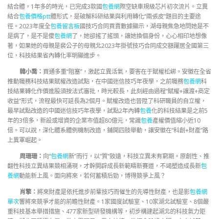
結合體，1年多的時光，已完成3款國
包養網
際空缺車規級芯片初次流片。立異
結合
包養價格ptt
體形式，是破解科研結果與利用轉化“兩張皮”題目的主要途
徑。2023年度全
包養留言板
國技巧合同買賣數據顯示，湖母親焦急地問她是不
是病了，是不是傻
包養網
了，她卻搖了搖頭，讓她換個身份，心心相印地想像
著，如果她的母親是裴公子的母親北2023年掛號技巧合同成交額躍居全國第三
位，科技結果省內轉化率明顯進步。
韓小喬：
買通多重“阻塞”，激起立異活氣，要害在于賦權松綁。安徽在全省
推動職務科技結果賦權改造試點，在中國迷信技巧年夜學，之前職務
包養網
科
技結果轉化作價進股須按法式審批，時光較長，此刻經由過程“賦權+讓渡+商定
收益”形式，流程最快可延長為2個月。賦權改造也晉陞了科研職員的自立權，
最早試點改造的中國迷信技巧年夜學，試點2年內轉
包養
化的科技結果是之前5
年的3倍多，新設或增資的企業市值超80億元，常識
包養
產權價值縮小近10
倍。可以說，深化體系體例機制改造，鋪開四肢舉動，讓安徽在“科創+財產”路
上異軍崛起。
周珊珊：
向“
包養網
新”而行，以“質”致遠，科技立異未有窮期。原創性、推
翻性科技立異結果競相涌現，才幹開辟成長新範疇新賽道，不竭塑造成長新
包
養網
動能新上風。面向將來，若何蓄積后勁，博得競爭上風？
肖擎：
將來財產是依托進步前輩技巧而催生的先導性財產，也是影
包養網
單次
響將來競爭才能的前瞻性財產。1家國度試驗室、10家湖北試驗室、8個嚴
重科技基本舉措措施、477家新型研發機構等，初步構建起湖北的科技氣力矩