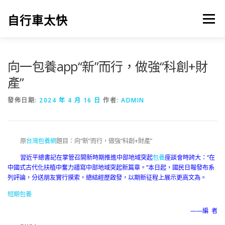
跳
至
自行車太快
選單
主
要
內
容
向一包養app“新”而行，做強“科創+財
產”
發佈日期:
2024 年 4 月 16 日
作者:
ADMIN
原
台灣包養網
題目：向“新”而行，做強“科創+財產”
習近平總書記在掌管召開新時期推進中部地域突起
包養
座談會時誇大：“在
中國式古代化扶植中奮力譜寫中部地域突起新篇章。”本日起，國民日報發布系
列評論，分送朋友實行摸索，總結經歷啟發，以期新征程上展示更高文為。
短期包養
——編 者