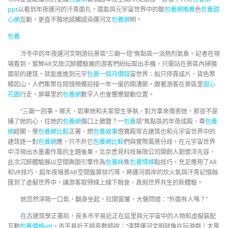
ppt
以看到年夜運河的汗青面孔，還能與元宇宙世界中的腳
包養網推薦
色
包養甜
心網
互動，更直不雅地感觸感染運河文
包養網
明。
包養
冷冬中的年夜運河文明游玩景區“三廟一塔”焦點區一派熱烈氣象。記者在現
場看到，嘗鮮AR文旅沉醉體驗展的游客們紛紜取出手機，只需站在景區內掃描
面前的建筑，就能進進到元宇
包養一個月價錢
宙世界：船只停靠成片、貨色聚
積如山，人們集聚在陌頭預備迎接一年一度的開漕節。跟著游客在景區里
甜心
花園
行走，屏幕里的
包養網
數字人也會響應變動位置。
“三廟一回事。哪天，如果她和夫家發生爭執，對方拿來傷害她，那豈不是
捅了她的心，往她的
包養網
傷口上撒鹽？一
包養
塔”焦點區的年夜成殿、尊
包養
網
經閣、學
包養網比較
正署、燃
包養故事
燈寶殿等古建筑也和元宇宙世界中的
建筑逐一對
包養網
應，只不外它
包養網比較
們與實際風景分歧，在元宇宙世界
中浮現出水墨畫作風的主題後果。北京悉見科技無限公司開創人劉懷洋先容，
此次沉醉體驗展以空間輿圖引擎作為
包養妹
焦
包養情婦
點技巧，充足應用了AR
和VR技巧、超年夜場景AR空間盤算技巧等，將運河兩岸的炊火氣與汗青記憶融
匯到了虛擬世界中，讓游客取得線上線下融會、真假世界共生的新體驗。
她忽然深吸一口氣，翻身坐起，拉開窗簾，大聲問道：“外面有人嗎？”
在古建筑學正署前，良多市平易近正在這里與元宇宙中的人物和虛擬裝配
互動
包養價格ptt
。市平易近王師長教師說：“清楚運河文明就像在玩游戲！太風