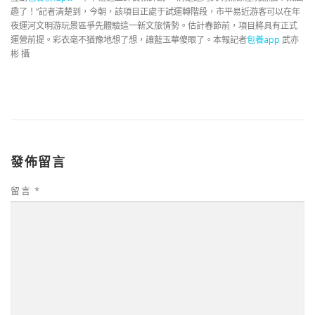
趣了！”記者清楚到，今朝，該項目正處于試運轉階段，市平易近游客可以在年
夜運河文明游玩景區爭先體驗這一新文旅情勢。估計春節前，項目將具有正式
運營前提。彩衣毫不猶豫地想了想，讓藍玉華傻眼了。本報記者
包養app
武亦
彬 攝
發佈留言
留言
*