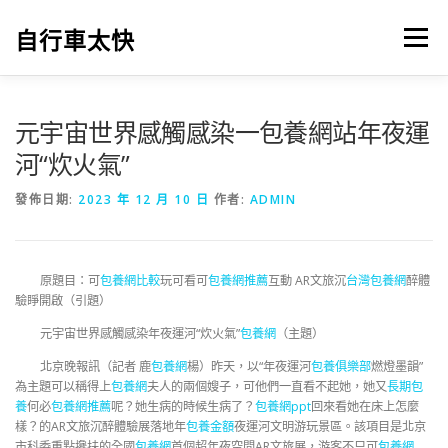
跳
至
自行車太快
選單
主
要
內
容
元宇宙世界感觸感染一包養網站年夜運
河“炊火氣”
發佈日期:
2023 年 12 月 10 日
作者:
ADMIN
原題目：可
包養網比較
玩可看可
包養網推薦
互動 AR文旅沉
台灣包養網
醉體
驗睜開啟（引題）
元宇宙世界感觸感染年夜運河“炊火氣”
包養網
（主題）
北京晚報
訊（記者 鹿
包養網
楊）昨天，以“年夜運河
包養俱樂部
燃燈墨韻”
為主題可以稱得上
包養網
夫人的兩個嫂子，可他們一直看不起她，她又
長期包
養
何必
包養網推薦
呢？她生病的時候生病了？
包養網ppt
回來看她在床上怎麼
樣？的AR文旅沉醉體驗展落地年
包養金額
夜運河文明游玩景區。該項目是北京
市科委重點攙扶的全國
包養網
首個超年夜空間AR文旅展，游客不只可
包養網