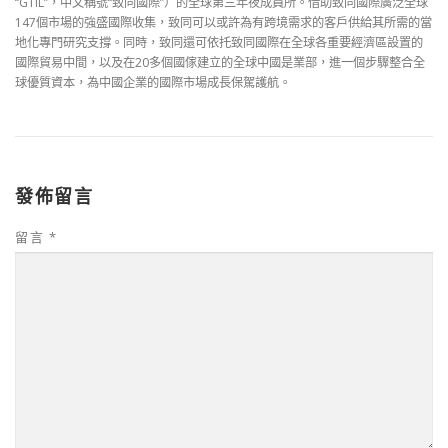
“GTIL”，中文稱號“致同國際”）的全球第三年夜成員所。借助致同國際廣泛全球
147個市場的強盛國際收集，致同可以或許為有跨境需求的客戶供給其所需的當
地化專門研究支撐。同時，致同還可依托致同國際在全球各重要經濟區設置的
國際貿易中間，以及在20多個國傢建立的全球中國是業部，進一個步驟整合全
球優質資本，為中國企業的國際市場成長保駕護航。
發佈留言
留言
*