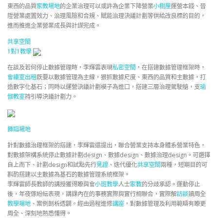
東西的品質
家教場地
的企業治理可以或許為企業下降營業
小樹屋
運營本錢、晉
陞營業處置效力、治理風險和合規、賦能治理決議計劃等供給改良標的目的，
進而推進企業營業成長與計謀完成。
共享空間
1對1教學
在談及若何停止數據管理時，李輝雲表現
私密空間
，在搭建數據管理框架時，
會議室出租
既要以數據管理為主線，狠抓數據尺度、東西的品質和主數據，打
造數字化基石；同時以運營決議計劃模子為進口，搭建三層治理駕駛艙，支
瑜
伽教室
持引導決議計劃力。
舞蹈場地
針對數據治理框架的搭建，李輝雲還提出，聯合營業支持本身體系營業特色，
對數據架構系統停止數據計劃design、數據design、數據治理design。可選擇
自上而下、計劃design和試點先行
見證
、迭代優化
共享空間
兩種，短期目的可
斟酌搭建以主數據為基石的數據管理系統框架。
李輝雲師長教師的講授獲得瞭與會
小班教學
人士
家教
的分歧承認。運動停止
後，年夜傢紛紜表現，講課內在的事務實際與實行相聯合，實際解
訪談
讀周全
教學場地
、案例剖析透闢。經由過程進修
講座
，對數據管理及利用範疇有瞭更
周全、深刻地熟悉懂得。