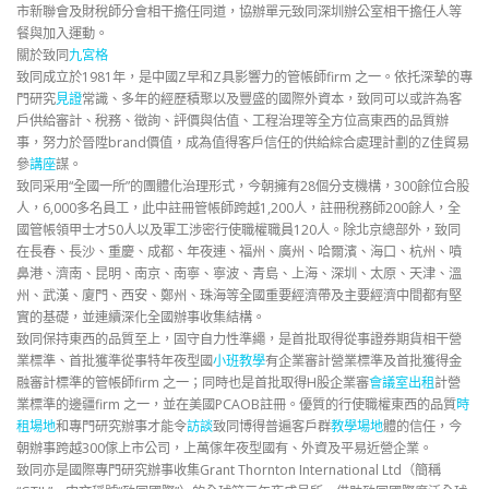
市新聯會及財稅師分會相干擔任同道，協辦單元致同深圳辦公室相干擔任人等
餐與加入運動。
關於致同
九宮格
致同成立於1981年，是中國Z早和Z具影響力的管帳師firm 之一。依托深摯的專
門研究
見證
常識、多年的經歷積聚以及豐盛的國際外資本，致同可以或許為客
戶供給審計、稅務、徵詢、評價與估值、工程治理等全方位高東西的品質辦
事，努力於晉陞brand價值，成為值得客戶信任的供給綜合處理計劃的Z佳貿易
參
講座
謀。
致同采用“全國一所”的團體化治理形式，今朝擁有28個分支機構，300餘位合股
人，6,000多名員工，此中註冊管帳師跨越1,200人，註冊稅務師200餘人，全
國管帳領甲士才50人以及軍工涉密行使職權職員120人。除北京總部外，致同
在長春、長沙、重慶、成都、年夜連、福州、廣州、哈爾濱、海口、杭州、噴
鼻港、濟南、昆明、南京、南寧、寧波、青島、上海、深圳、太原、天津、溫
州、武漢、廈門、西安、鄭州、珠海等全國重要經濟帶及主要經濟中間都有堅
實的基礎，並連續深化全國辦事收集結構。
致同保持東西的品質至上，固守自力性準繩，是首批取得從事證券期貨相干營
業標準、首批獲準從事特年夜型國
小班教學
有企業審計營業標準及首批獲得金
融審計標準的管帳師firm 之一；同時也是首批取得H股企業審
會議室出租
計營
業標準的邊疆firm 之一，並在美國PCAOB註冊。優質的行使職權東西的品質
時
租場地
和專門研究辦事才能令
訪談
致同博得普遍客戶群
教學場地
體的信任，今
朝辦事跨越300傢上市公司，上萬傢年夜型國有、外資及平易近營企業。
致同亦是國際專門研究辦事收集Grant Thornton International Ltd（簡稱