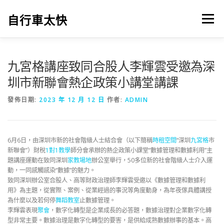
跳
至
自行車太快
選單
主
要
內
容
九宮格講座致同合股人李輝雲受邀為深
圳市新聯會熱企政策小講堂講課
發佈日期:
2023 年 12 月 12 日
作者:
ADMIN
6月6日，由深圳市新的社會階級人士結合會（以下簡稱
時租空間
“深圳
九宮格
市
新聯會”）財稅
1對1教學
師分會承辦的熱企政策小課堂“數據管理和數據利用”主
題講座運動在致同深圳
家教場地
辦公室舉行，50多位新的社會階級人士介入運
動，一同感觸感染“數據”的魅力。
致同深圳辦公室合股人、高等財政治理師李輝雲受邀以《數據管理和數據利
用》為主題，從實際、案例、從業經過的事況等角度動身，為年夜傢具體講授
為什麼以及若何停
舞蹈教室
止數據管理。
李輝雲表現
聚會
，數字化轉型是企業成長的必答題，數據治理對企業數字化轉
型非常主要。數據治理是數字化轉型的要害，是供給成熟數據辦事的基本。高