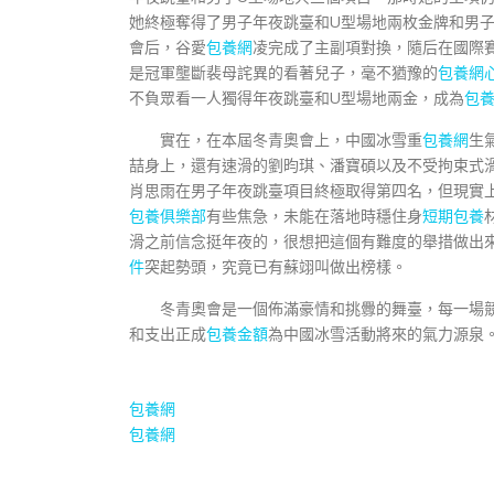
她終極奪得了男子年夜跳臺和U型場地兩枚金牌和男
會后，谷愛
包養網
凌完成了主副項對換，隨后在國際
是冠軍壟斷裴母詫異的看著兒子，毫不猶豫的
包養網
不負眾看一人獨得年夜跳臺和U型場地兩金，成為
包
實在，在本屆冬青奧會上，中國冰雪重
包養網
生
喆身上，還有速滑的劉昀琪、潘寶碩以及不受拘束式
肖思雨在男子年夜跳臺項目終極取得第四名，但現實
包養俱樂部
有些焦急，未能在落地時穩住身
短期包養
滑之前信念挺年夜的，很想把這個有難度的舉措做出
件
突起勢頭，究竟已有蘇翊叫做出榜樣。
冬青奧會是一個佈滿豪情和挑釁的舞臺，每一場
和支出正成
包養金額
為中國冰雪活動將來的氣力源泉
包養網
包養網