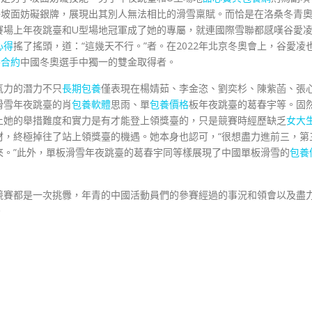
子坡面妨礙銀牌，展現出其別人無法相比的滑雪稟賦。而恰是在洛桑冬青
賽場上年夜跳臺和U型場地冠軍成了她的專屬，就連國際雪聯都感嘆谷愛
心得
搖了搖頭，道：“這幾天不行。”者。在2022年北京冬奧會上，谷愛凌
養合約
中國冬奧選手中獨一的雙金取得者。
氣力的潛力不只
長期包養
僅表現在楊婧茹、李金恣、劉奕杉、陳紫菡、張
滑雪年夜跳臺的肖
包養軟體
思雨、單
包養價格
板年夜跳臺的葛春宇等。固
上她的舉措難度和實力是有才能登上領獎臺的，只是競賽時經歷缺乏
女大
材，終極掉往了站上領獎臺的機遇。她本身也認可，“很想盡力進前三，第
來。”此外，單板滑雪年夜跳臺的葛春宇同等樣展現了中國單板滑雪的
包養
競賽都是一次挑釁，年青的中國活動員們的參賽經過的事況和領會以及盡
。