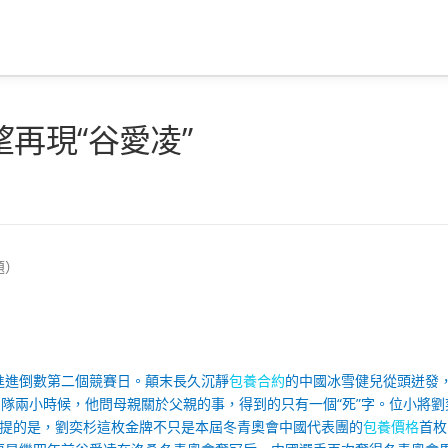
再現“谷愛凌”
題）
會進進倒數第二個競賽日。顛末長久沉靜
包養合約
的中國冰雪健兒從頭迸發
隊兩小時候，他問母親關於父親的事，得到的只有一個“死”字。位小將劉
提的是，劉奕杉這枚金牌不只是本屆冬青奧會中國代表團的
包養價格
首枚