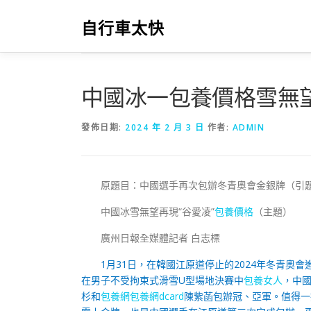
跳
至
自行車太快
主
要
內
容
中國冰一包養價格雪無望
發佈日期:
2024 年 2 月 3 日
作者:
ADMIN
原題目：中國選手再次包辦冬青奧會金銀牌（引
中國冰雪無望再現“谷愛凌”
包養價格
（主題）
廣州日報全媒體記者 白志標
1月31日，在韓國江原道停止的2024年冬青奧
在男子不受拘束式滑雪U型場地決賽中
包養女人
，中國
杉和
包養網
包養網dcard
陳紫菡包辦冠、亞軍。值得一