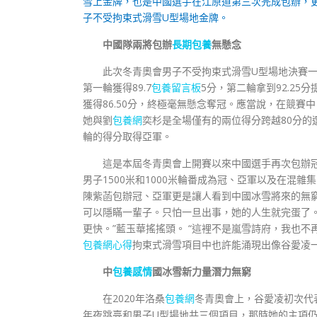
雪上金牌，也是中國選手在江原道第三次完成包辦，
子不受拘束式滑雪U型場地金牌。
中國隊兩將包辦
長期包養
無懸念
此次冬青奧會男子不受拘束式滑雪U型場地決賽
第一輪獲得89.7
包養留言板
5分，第二輪拿到92.2
獲得86.50分，終極毫無懸念奪冠。應當說，在競賽
她與劉
包養網
奕杉是全場僅有的兩位得分跨越80分的選
輪的得分取得亞軍。
這是本屆冬青奧會上開賽以來中國選手再次包辦
男子1500米和1000米輪番成為冠、亞軍以及在混
陳紫菡包辦冠、亞軍更是讓人看到中國冰雪將來的無
可以隱瞞一輩子。只怕一旦出事，她的人生就完蛋了
更快。”藍玉華搖搖頭。 “這裡不是嵐雪詩府，我也不
包養網心得
拘束式滑雪項目中也許能涌現出像谷愛凌
中
包養感情
國冰雪新力量潛力無窮
在2020年洛桑
包養網
冬青奧會上，谷愛凌初次代
年夜跳臺和男子U型場地共三個項目，那時她的主項