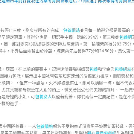
更是繼四年前谷愛凌在洛桑冬青奧會奪冠后，中國選手再次奪得冬青奧會
一共停止三輪，劉奕杉所有的完成，
包養網站
並且每一輪得分都是最高的
5分提早鎖定冠軍，其得分也是一切選手中獨一跨越90分的，第三輪她
包養網
中，獨一能對劉奕杉形成要挾的是隊友陳紫菡。第一輪陳紫菡得分83.75分
手，不外后面兩輪由於掉誤，陳紫菡先后獲得77分和24.50分，憑仗第
冠、亞軍，在此前的競賽中，短道速滑賽場楊婧茹
包養
和李金恣
包養網站
雜集團接力奪冠，展示出中國冰雪強項短道速滑的后備氣力雄厚。而劉奕杉和
窮能夠， ，但有一種說法，火不能被紙遮住。她可以隱瞞一時，但不代表
。尤其父親和母親坐在大殿的頭上，微笑著接受他們夫婦的跪拜。“一起做
再是府裡的小姐，可
包養女人
以寵著寵著，你們兩個一定要記住，是在不
一樣的選手。
表中國隊參賽，一人
包養價格
報名不受拘束式滑雪男子坡面妨礙技能、男
仍是男子坡面妨礙技能，男子年夜跳臺和U型場地
甜心寶貝包養網
則為副項