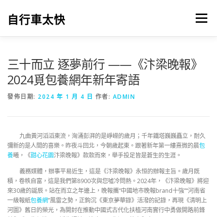
跳
至
自行車太快
選單
主
要
內
容
三十而立 逐夢前行 ​——《汴梁晚報》
2024覓包養網年新年寄語
發佈日期:
2024 年 1 月 4 日
作者:
ADMIN
九曲黃河滔滔東流，洶涌彭湃的是崢嶸的歲月；千年鐵塔巍巍矗立，耐久
彌新的是人間的喜樂。昨夜斗回北，今朝歲起東。跟著新年第一縷熹微的晨
包
養
曦，《
甜心花園
汴梁晚報》款款而來，舉手投足皆是蒼生的生涯。
義務媒體，辦事平易近生，這是《汴梁晚報》永恒的辦報主旨。歲月既
積，卷帙自富，這是我們第8900次與您噓冷問熱。2024年，《汴梁晚報》將迎
來30歲的誕辰。站在而立之年邊上，晚報攜“中國地市晚報brand十強”“河南省
一級報紙
包養網
”風雷之勢，正鉤沉《東京夢華錄》活潑的記錄，再現《清明上
河圖》舊日的榮光，為開封在推動中國式古代化扶植河南實行中勇做開路前鋒