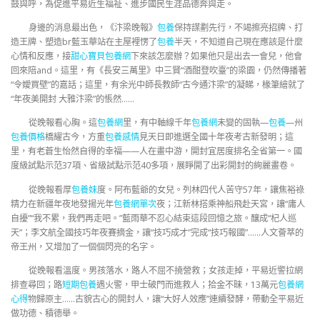
鼓與呼，為促進平易近生福祉、進步國民生涯品德奔與走。
身邊的消息最出色，《汴梁晚報》
包養
保持謀劃先行，不竭擦亮招牌、打
造王牌、塑造br藍玉華站在主屋裡愣了
包養
半天，不知道自己現在應該是什麼
心情和反應，接
甜心寶貝包養網
下來該怎麼辦？如果他只是出去一會兒，他會
回來陪and。這里，有《長安三萬里》中三賢“酒酣登吹臺”的梁園，仍然傳播著
“令嬡買壁”的嘉話；這里，有余光中師長教師“古今通汴梁”的凝睇，椽筆繪就了
“年夜美開封 大雅汴梁”的悵然……
從晚報看心胸。這
包養網
里，有中軸線千年
包養網
未變的固執—
包養
—州
包養價格
橋耀古今，方重
包養感情
見天日即進選全國十年夜考古新發明；這
里，有老蒼生怡然自得的幸福——人在畫中游，開封宜居度排名全省第一。國
度級試點示范37項、省級試點示范40多項，展睜開了出彩開封的絢麗畫卷。
從晚報看厚
包養妹
度。阿布藍爺的女兒。列林四代人苦守57年，讓焦裕祿
精力在新疆年夜地發揚光年
包養網單次
夜；江新林搭乘神船飛赴天宮，讓“庸人
自擾”“我不累，我們再走吧。”藍雨華不忍心結束這段回憶之旅。釀成“杞人巡
天”；李文航全國技巧年夜賽摘金，讓“技巧成才”完成“技巧報國”……人文薈萃的
帝王州，又增加了一個個閃亮的名字。
從晚報看溫度。男孩落水，路人不屈不撓營救；女孩走掉，平易近警拉網
排查尋回；路
短期包養
遇火警，甲士破門而進救人；拾金不昧，13萬元
包養網
心得
物歸原主……古貌古心的開封人，讓“大好人效應”連續發酵，帶動全平易近
做功德、積德舉。