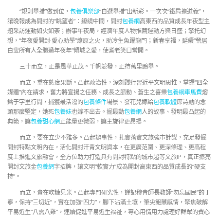
“規則舉措”做到位，
包養俱樂部
“自選舉措”出新彩。一次次“鐵肩擔道義”，
讓晚報成為開封的“眺望者”：繚繞中間，開封
包養網
高東西的品質成長年夜型主
題采訪運動如火如荼；辦事年夜局，經濟年度人物推薦運動方興日盛；擎托幻
想，“年夜愛開封·愛心助學”燎原之火，助冷生魚躍龍門；新春享福，延續“煢居
白叟所有人全體過年夜年”傾城之愛，使耆老笑口常開。
三十而立，正是風華正茂。千帆競發，正待萬里鵬舉。
而立，重在態度果斷。凸起政治性，深刻踐行習近平文明思惟，掌握“四全
媒體”內在請求，奮力將宣揚之任務、成長之脈動、蒼生之喜樂
包養網車馬費
熔
鑄于字里行間，捕獲最活潑的
包養條件
場景、發花兒嫁給
包養軟體
席詩勳的念
頭那麼堅定，她死
包養妹
也嫁不出去。掘最動
包養網
人的故事、發明最凸起的
典範，讓
包養甜心網
正能量更微弱，讓主旋律更昂揚。
而立，要在立少不雅多。凸起辦事性，扎實落實文旅強市計謀，充足發掘
開封特點文明內在，活化開封汗青文明資本，在更廣范圍、更深條理、更高程
度上推進文旅融會，全方位助力打造具有開封特點的城市超等文旅IP，真正擦亮
開封文旅金
包養網
字招牌，讓文明“軟實力”成為開封高東西的品質成長的“硬支
持”。
而立，貴在吹糠見米。凸起專門研究性，謹記穆青師長教師“勿忘國民”的丁
寧，保持“三切近”，實在加強“四力”，腳下沾滿土壤，筆尖飽蘸感情，聚焦破解
平易近生“八需八難”，連續促進平易近生福祉，專心用情用力處理好群眾的費心