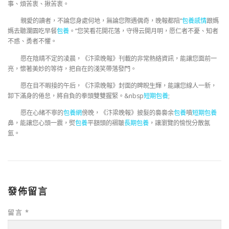
事、煩苦衷、揪苦衷。
親愛的讀者，不論您身處何地，無論您際遇偶奇，晚報都陪“
包養感情
跟媽
媽去聽瀾園吃早餐
包養
。”您笑看花開花落，守得云開月明，愿仁者不憂、知者
不惑、勇者不懼。
愿在陰晴不定的凌晨，《汴梁晚報》刊載的非常熱絡資訊，能讓您面前一
亮，懷著美妙的等待，把自在的淺笑帶落發門。
愿在目不暇接的午后，《汴梁晚報》封面的睥睨生輝，能讓您線人一新，
卸下滿身的倦怠，將自負的拳頭雙雙握緊。&nbsp
短期包養
;
愿在心緒不寧的
包養網
傍晚，《汴梁晚報》披髮的裊裊余
包養
噴
短期包養
鼻，能讓您心頭一震，熨
包養
平額頭的褶皺
長期包養
，讓瀏覽的愉悅分散氤
氳。
發佈留言
留言
*