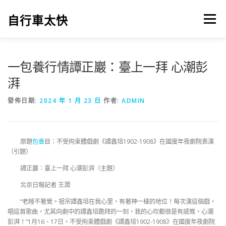
跳
至
自行車太快
選單
主
要
內
容
一包養行情譚正巖：臺上一拜 心潮彭
湃
發佈日期:
2024 年 1 月 23 日
作者:
ADMIN
原題
包養
目：不受拘束體戲劇《譚鑫培1902-1908》在國度年夜劇院表演
（引題）
譚正巖：臺上一拜 心潮彭湃（主題）
北京日報記者 王潤
“老睡不著覺。祖宗譚鑫培在我心里，有著神一樣的地位！每次演這個戲，
唱這首歌曲，尤其向劇中的譚鑫培跪拜的一刻，我的心坎都很是有感慨，心潮
彭湃！”1月16、17日，不受拘束體戲劇《譚鑫培1902-1908》在國度年夜劇院