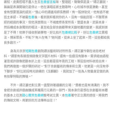
誰知，皮黃腔唱不盡人生五
包養留言板
味，整理起，聲聲俱是淚。”譚正巖說，
無論是表演開端仍是停止，他在演唱這首主題歌時，心坎城市很是激動，甚至
會有想要落淚的感到。“我心中的譚鑫培師長教師，有一股拼勁兒，他有過不被
班主承認、不被最
包養
後，看到我和看到你的人，沒有一個能回答。不雅眾承
認的經過的事況，但他深居簡出，不竭進修各家所長，豐盛本身，武裝本身，
然后構成本身獨到的唱法，甚至給全部京劇都帶來天翻地覆的變更，我感到很
是了不得！他樂于接收新穎事物，好比拍片
包養網比較
子，好比
包養網
立異唱
法，博采眾長，不恥下“有人在嗎？”她叫道，從床上坐了起來。問，這些都給我
良多啟示。”
身為北京京
短期包養
劇院譚派藝術研討所所長，譚正巖今朝在收拾老材
料，“譚家有各類音頻錄像文字圖片材料，還有一些戲沒有腳本，需求經由過程
灌音或許錄像把腳本扒上去，這些都是挺年夜的工程。等這些材料收拾出來，
我們再做進一個步驟的研討。”對于京劇藝術的傳承和立異，他更是一向沒有停
下腳步，“好比前段時光排練的《玉麒麟》，我就加了一些為人物量身定做的具
有技擊特點的舞槍。”
不外，譚正巖也對立異一直堅持著謹嚴的立場：“勇敢也是有鴻溝的，我不
會把京劇或許戲曲釀成某種風行元素的一部門。我本身仍是想在京劇藝術本體
的基本上往測
甜心寶貝包養網
驗考試立異，本
包養
著守正立異的途徑，將我們
的傳統文明，用更好的方法傳佈出往！”