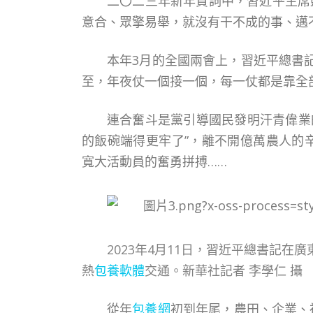
二〇二三年新年賀詞中，習近平主席
意合、眾擎易舉，就沒有干不成的事、邁
本年3月的全國兩會上，習近平總書
至，年夜仗一個接一個，每一仗都是靠全
連合奮斗是黨引導國民發明汗青偉業
的飯碗端得更牢了”，離不開億萬農人的
寬大活動員的奮勇拼搏……
2023年4月11日，習近平總書記
熱
包養軟體
交通。新華社記者 李學仁 攝
從年
包養網
初到年尾，農田、企業、