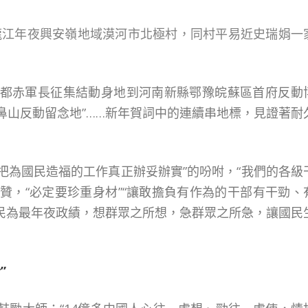
黑龍江年夜興安嶺地域漠河市北極村，同村平易近史瑞娟一
西于都赤軍長征集結動身地到河南新縣鄂豫皖蘇區首府反動
鼻山反動留念地”……新年賀詞中的連續串地標，見證著耐
“把為國民造福的工作真正辦妥辦實”的吩咐，“我們的各級
點贊，“必定要珍重身材”“讓敢擔負有作為的干部有干勁、
國民為最年夜政績，想群眾之所想，急群眾之所急，讓國民
”