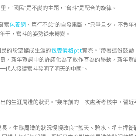
里，“國民”是不變的主題，“奮斗”是配合的旋律。
發奮
包養網
、篤行不怠”的自發果斷，“只爭旦夕，不負年
一年干，奮斗的姿勢從未轉變。
國民的盼望釀成生涯的
包養價格ptt
實際。”帶著這份鼓勵
良，新年賀詞中的許諾化為了敢作善為的舉動，新年賀
一代人接續奮斗發明了明天的中國”。
傑出的生涯周遭的狀況。”幾年前的一次處所考核中，習近
長，生態周遭的狀況慢慢改良”“藍天、碧水、凈土捍衛