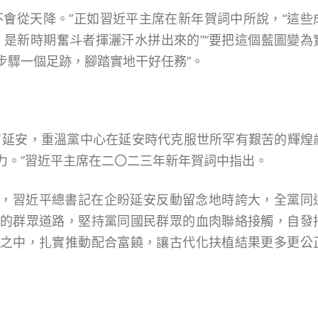
不會從天降。”正如習近平主席在新年賀詞中所說，“這些
，是新時期奮斗者揮灑汗水拼出來的”“要把這個藍圖變為
步驟一個足跡，腳踏實地干好任務”。
了延安，重溫黨中心在延安時代克服世所罕有艱苦的輝煌
力。”習近平主席在二〇二三年新年賀詞中指出。
，習近平總書記在企盼延安反動留念地時誇大，全黨同
的群眾道路，堅持黨同國民群眾的血肉聯絡接觸，自發
之中，扎實推動配合富饒，讓古代化扶植結果更多更公