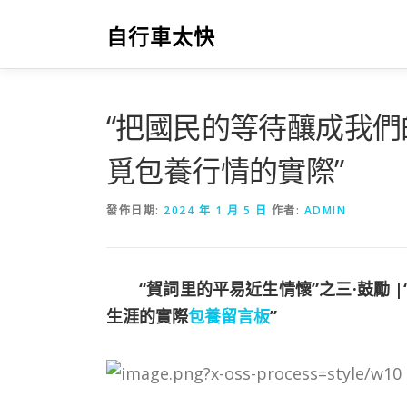
跳
至
自行車太快
主
要
內
容
“把國民的等待釀成我
覓包養行情的實際”
發佈日期:
2024 年 1 月 5 日
作者:
ADMIN
“賀詞里的平易近生情懷”之三·鼓勵 |
生涯的實際
包養留言板
”