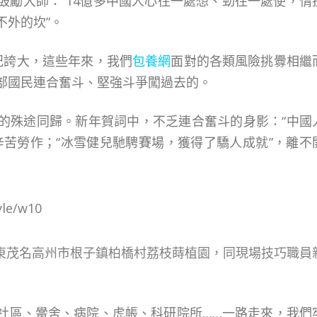
鼓勵大師：“14億多中國人心往一處想、勁往一處使，情
不外的坎”。
記誇大，這些年來，我們
包養網
面對的各類風險挑釁相繼
部國民連合奮斗、堅強斗爭闖過去的。
的殊途同歸。新年賀詞中，不乏連合奮斗的身影：“中國
辛苦勞作；“冰雪健兒馳騁賽場，獲得了驕人成就”，離不
在廣東茂名高州市根子鎮柏橋村荔枝蒔植園，同現場技巧職員
社區、黌舍、病院、虎帳、科研院所……一路走來，我們