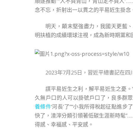
順遂推動”“人不負青山，青山定不負人”
念不忘，折射出一以貫之的平易近生掛念
明天，顛末堅強盡力，我國天更藍、
明扶植的成績環球注視，成為新時期黨和
2023年7月25日，習近平總書記在
謀平易近生之利，解平易近生之憂。
久無戶口的人可以掛號戶口了，良多群眾
養條件
‘河長’了”“小我所得稅起征點進
快了，渣滓分類引領著低碳生涯新時髦”…
得感、幸福感、平安感。