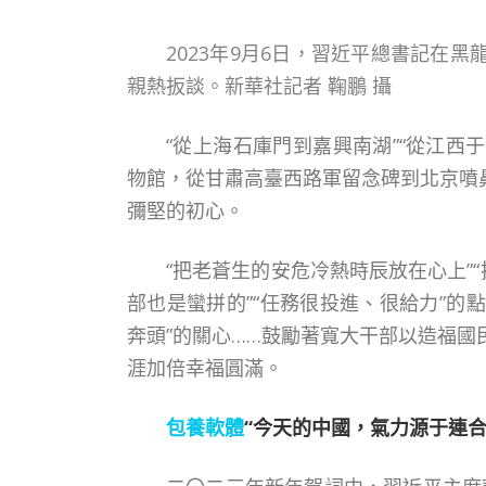
2023年9月6日，習近平總書記在
親熱扳談。新華社記者 鞠鵬 攝
“從上海石庫門到嘉興南湖”“從江
物館，從甘肅高臺西路軍留念碑到北京噴
彌堅的初心。
“把老蒼生的安危冷熱時辰放在心上”
部也是蠻拼的”“任務很投進、很給力”的
奔頭”的關心……鼓勵著寬大干部以造福
涯加倍幸福圓滿。
包養軟體
“今天的中國，氣力源于連合