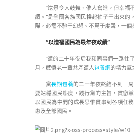
“遠景令人鼓舞、催人奮進，但幸福
績。”是全國各族國民擼起袖子干出來的
際，必需不馳于幻想、不騖于虛聲，一個
“以造福國民為最年夜政績”
“黨的二十年夜后我和同事們一路往
月，感悟老一輩共產黨人
包養網
的精力氣
黨
長期包養
的二十年夜終結不到一周
要站穩國民態度，踐行黨的主旨，貫徹黨
以國民為中間的成長思惟貫串到各項任務
惠及全部國民。