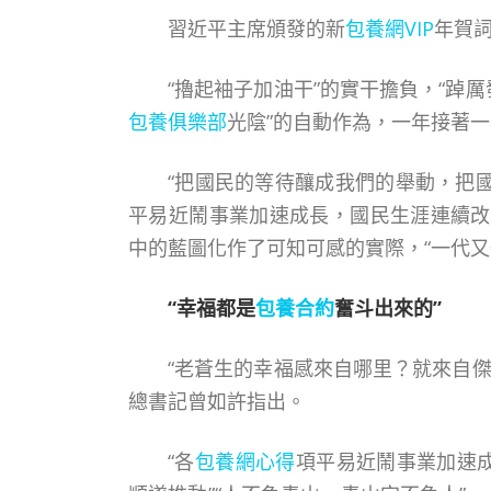
習近平主席頒發的新
包養網VIP
年賀詞
“擼起袖子加油干”的實干擔負，“踔厲
包養俱樂部
光陰”的自動作為，一年接著
“把國民的等待釀成我們的舉動，把
平易近鬧事業加速成長，國民生涯連續改
中的藍圖化作了可知可感的實際，“一代又
“幸福都是
包養合約
奮斗出來的”
“老蒼生的幸福感來自哪里？就來自
總書記曾如許指出。
“各
包養網心得
項平易近鬧事業加速成