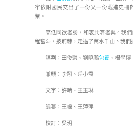
牢依附國民交出了一份又一份載進史冊
業。
高低同欲者勝，和衷共濟者興。我們
程奮斗，披荊棘，走過了萬水千山。我們
謀劃：田俊榮、劉曉鵬
包養
、楊學博
兼顧：李翔、岳小喬
文字：許晴、王玉琳
編纂：王嶸、王萍萍
校訂：吳玥