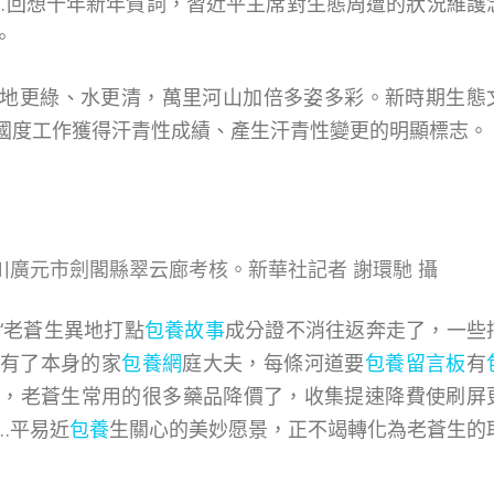
……回想十年新年賀詞，習近平主席對生態周遭的狀況維護
。
地更綠、水更清，萬里河山加倍多姿多彩。新時期生態
國度工作獲得汗青性成績、產生汗青性變更的明顯標志。
四川廣元市劍閣縣翠云廊考核。新華社記者 謝環馳 攝
“老蒼生異地打點
包養故事
成分證不消往返奔走了，一些
有了本身的家
包養網
庭大夫，每條河道要
包養留言板
有
步了，老蒼生常用的很多藥品降價了，收集提速降費使刷屏
…平易近
包養
生關心的美妙愿景，正不竭轉化為老蒼生的