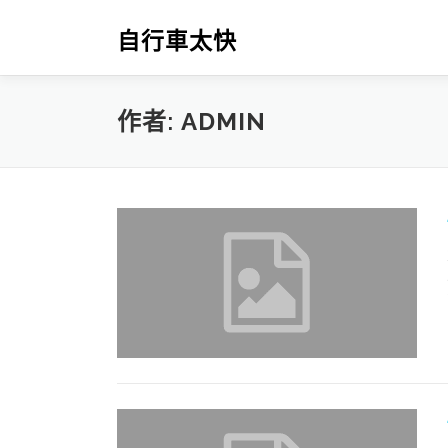
跳
至
自行車太快
主
要
內
作者:
ADMIN
容