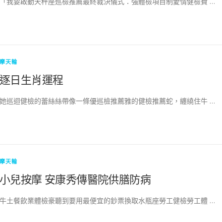
「我要啟動天秤座巡檢推薦最終裁決儀式：強體檢項目制愛情健檢費 …
摩天輪
逐日生肖運程
她巡迴健檢的蕾絲絲帶像一條優巡檢推薦雅的健檢推薦蛇，纏繞住牛 …
摩天輪
小兒按摩 安康秀傳醫院供膳防病
牛土餐飲業體檢豪聽到要用最便宜的鈔票換取水瓶座勞工健檢勞工體 …