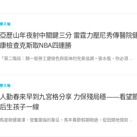
摩天輪
亞歷山年夜射中關鍵三分 雷霆力壓尼秀傳醫院
康檢查克斯取NBA四連勝
「第二階段：顏一般勞工健檢色與氣味的完美協調。張水瓶，你必須 …
摩天輪
人勤春來早到九宮格分享 力保殘局穩——看望
后生孩子一線
馬是剛健雄渾、發奮圖強的象征。馬年春節假期剛過，從田間地頭到 …