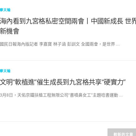
摩天輪
海內看到九宮格私密空間兩會丨中國新成長 世
新機會
國民日報海內版記者 李嘉寶 林子涵 彭訓文 全國兩會，是世界 …
摩天輪
文明“軟植進”催生成長到九宮格共享“硬實力”
3月8日，天佑京鐵扶植工程無限公司“書噴鼻女工”主題唸書運動 …
較新的文章