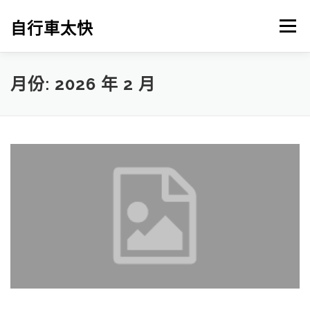
跳
至
自行車太快
選單
主
要
內
容
月份:
2026 年 2 月