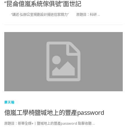
“昆侖億嵐系統傢俱號”面世記
“講述·弘辦公室規劃設計揚迷信家精力” 原題目：科研 …
摩天輪
億嵐工學椅鹽堿地上的豐產password
原題目：新華全媒+丨鹽堿地上的豐產password 點擊收聽 …