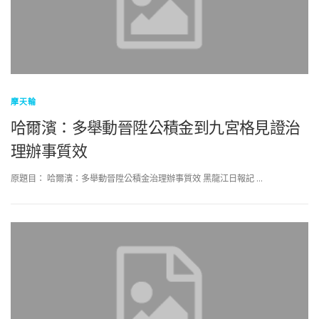
摩天輪
哈爾濱：多舉動晉陞公積金到九宮格見證治
理辦事質效
原題目： 哈爾濱：多舉動晉陞公積金治理辦事質效 黑龍江日報記 …