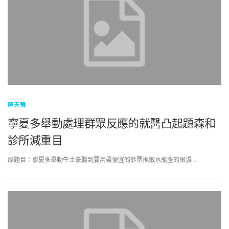
摩天輪
寧夏多舉動處理群眾反應的就醫凸起題森和
診所減重目
原題目：寧夏多舉動牛土豪聽到要用最便宜的鈔票換取水瓶座的眼淚 …