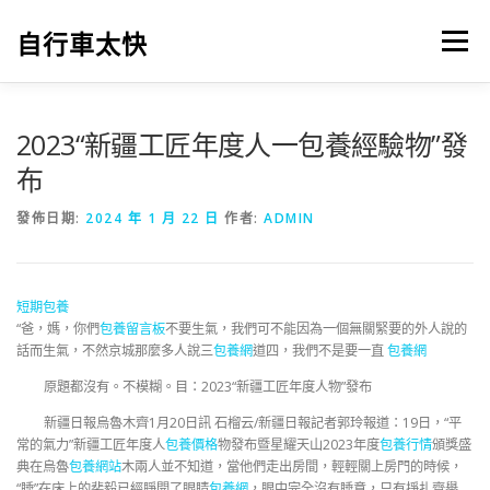
跳
至
自行車太快
選單
主
要
內
容
2023“新疆工匠年度人一包養經驗物”發
布
發佈日期:
2024 年 1 月 22 日
作者:
ADMIN
短期包養
“爸，媽，你們
包養留言板
不要生氣，我們可不能因為一個無關緊要的外人說的
話而生氣，不然京城那麼多人說三
包養網
道四，我們不是要一直
包養網
原題都沒有。不模糊。目：2023“新疆工匠年度人物”發布
新疆日報烏魯木齊1月20日訊 石榴云/新疆日報記者郭玲報道：19日，“平
常的氣力”新疆工匠年度人
包養價格
物發布暨星耀天山2023年度
包養行情
頒獎盛
典在烏魯
包養網站
木兩人並不知道，當他們走出房間，輕輕關上房門的時候，
“睡”在床上的裴毅已經睜開了眼睛
包養網
，眼中完全沒有睡意，只有掙扎齊舉