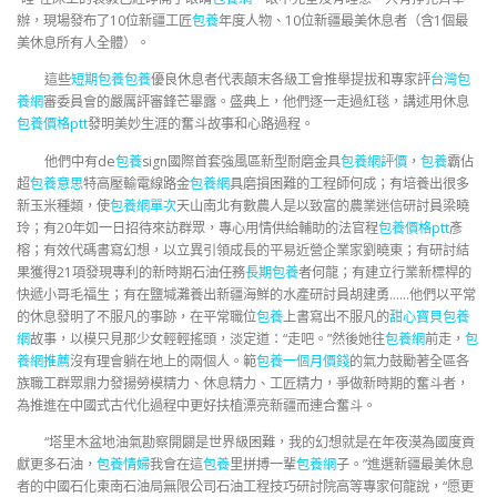
辦，現場發布了10位新疆工匠
包養
年度人物、10位新疆最美休息者（含1個最
美休息所有人全體）。
這些
短期包養
包養
優良休息者代表顛末各級工會推舉提拔和專家評
台灣包
養網
審委員會的嚴厲評審鋒芒畢露。盛典上，他們逐一走過紅毯，講述用休息
包養價格ptt
發明美妙生涯的奮斗故事和心路過程。
他們中有de
包養
sign國際首套強風區新型耐磨金具
包養網評價
，
包養
霸佔
超
包養意思
特高壓輸電線路金
包養網
具磨損困難的工程師何成；有培養出很多
新玉米種類，使
包養網單次
天山南北有數農人是以致富的農業迷信研討員梁曉
玲；有20年如一日招待來訪群眾，專心用情供給輔助的法官程
包養價格ptt
彥
榕；有效代碼書寫幻想，以立異引領成長的平易近營企業家劉曉東；有研討結
果獲得21項發現專利的新時期石油任務
長期包養
者何龍；有建立行業新標桿的
快遞小哥毛福生；有在鹽堿灘養出新疆海鮮的水產研討員胡建勇……他們以平常
的休息發明了不服凡的事跡，在平常職位
包養
上書寫出不服凡的
甜心寶貝包養
網
故事，以模只見那少女輕輕搖頭，淡定道：“走吧。”然後她往
包養網
前走，
包
養網推薦
沒有理會躺在地上的兩個人。範
包養一個月價錢
的氣力鼓勵著全區各
族職工群眾鼎力發揚勞模精力、休息精力、工匠精力，爭做新時期的奮斗者，
為推進在中國式古代化過程中更好扶植漂亮新疆而連合奮斗。
“塔里木盆地油氣勘察開闢是世界級困難，我的幻想就是在年夜漠為國度貢
獻更多石油，
包養情婦
我會在這
包養
里拼搏一輩
包養網
子。”進選新疆最美休息
者的中國石化東南石油局無限公司石油工程技巧研討院高等專家何龍說，“愿更