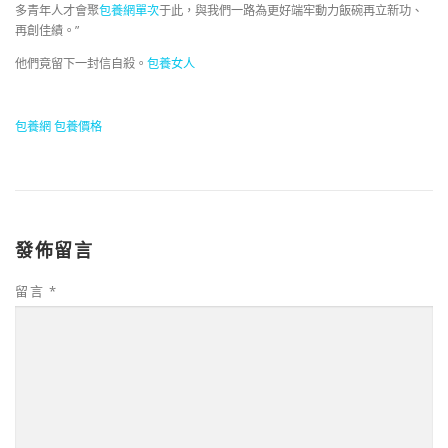
多青年人才會聚
包養網單次
于此，與我們一路為更好端牢動力飯碗再立新功、
再創佳績。”
他們竟留下一封信自殺。
包養女人
包養網
包養價格
發佈留言
留言
*