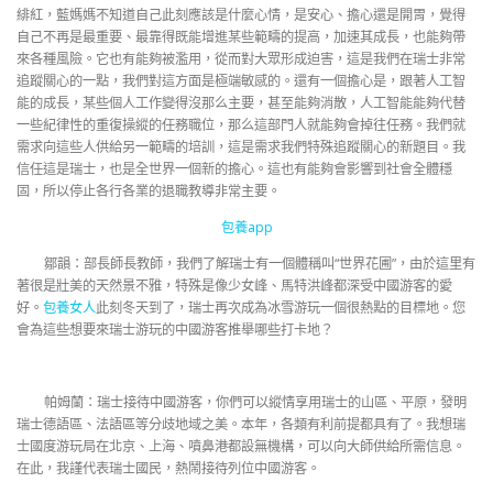
緋紅，藍媽媽不知道自己此刻應該是什麼心情，是安心、擔心還是開胃，覺得
自己不再是最重要、最靠得既能增進某些範疇的提高，加速其成長，也能夠帶
來各種風險。它也有能夠被濫用，從而對大眾形成迫害，這是我們在瑞士非常
追蹤關心的一點，我們對這方面是極端敏感的。還有一個擔心是，跟著人工智
能的成長，某些個人工作變得沒那么主要，甚至能夠消散，人工智能能夠代替
一些紀律性的重復操縱的任務職位，那么這部門人就能夠會掉往任務。我們就
需求向這些人供給另一範疇的培訓，這是需求我們特殊追蹤關心的新題目。我
信任這是瑞士，也是全世界一個新的擔心。這也有能夠會影響到社會全體穩
固，所以停止各行各業的退職教導非常主要。
包養app
鄒韻：部長師長教師，我們了解瑞士有一個體稱叫“世界花圃”，由於這里有
著很是壯美的天然景不雅，特殊是像少女峰、馬特洪峰都深受中國游客的愛
好。
包養女人
此刻冬天到了，瑞士再次成為冰雪游玩一個很熱點的目標地。您
會為這些想要來瑞士游玩的中國游客推舉哪些打卡地？
帕姆蘭：瑞士接待中國游客，你們可以縱情享用瑞士的山區、平原，發明
瑞士德語區、法語區等分歧地域之美。本年，各類有利前提都具有了。我想瑞
士國度游玩局在北京、上海、噴鼻港都設無機構，可以向大師供給所需信息。
在此，我謹代表瑞士國民，熱鬧接待列位中國游客。