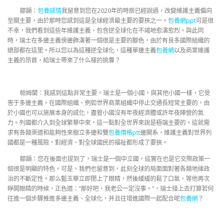
鄒韻：
包養感情
我留意到您在2020年的時辰已經說過，改變維護主義偏向
至關主要，由於那時您感到這是全球經濟最主要的要挾之一。
包養網ppt
可是很
不幸，我們看到這些年維護主義、包含逆全球化在不竭地愈演愈烈。與此同
時，瑞士在多邊主義傍邊飾演著一個很是主要的腳色，由於有良多國際組織的
總部都在這里。所以您以為這種逆全球化，這種單邊主義
包養網
以及商業維護
主義的昂首，給瑞士帶來了什么樣的挑釁？
帕姆蘭：我感到這點非常主要。瑞士是一個小國，與其他小國一樣，它受
害于多邊主義。在國際組織、例如世界商業組織中停止交通長短常主要的，由
於小國也可以施展本身的感化，盡管小國沒有年夜經濟體或許年夜陣營的氣
力。列國都介入到全球繁華中來，這一點對全世界來說是極端主要的。這就需
求有各類渠道和能夠性來樹立多邊和雙
包養價格ptt
邊關系，維護主義對世界列
國都是一種風險，對經濟、對全球國民的福祉都形成了要挾。
鄒韻：您在後面也提到了，瑞士是一個中立國，這實在也是它交際政策一
個很是明顯的特色。可是，我們也留意到，此刻全球的局面面對著各類地緣政
治的不斷定性。那么藍玉華立即閉上了眼睛，然後緩緩的鬆了口氣，等他再次
睜開眼睛的時候，正色道：“那好吧，我老公一定沒事。”，瑞士接上去打算若何
往進一個步驟推進多邊主義、全球化，并且往增進國際一起配合呢
包養網
？