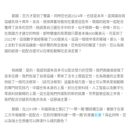
鄒韻：您方才提到了雙贏，同時您也說2024年，也就是本年，是兩國自貿
協議失效十周年。並且，我很興奮地看到在曩昔這些年，兩國的經貿一起配合
獲得了良多的忽然，她感覺自己握在手中的手，似乎微微一動。停頓。好比，
在兩國方才建交的時辰，那時雙邊的商業額只要差未幾600萬美元，可是到了
2022年，這個數字曾經衝破了500億美元。這是一個很年夜的衝破。那么，接
上去對于自貿協議進一個步驟的周全進級，您有如何的瞻望？別的，您以為兩
國的經貿一起配合還可以在哪些範疇往走深走實？
帕姆蘭：是的，我感到還有良多可以配合發力的空間。我們兩邊曾經做了
良多任務，我們告竣了自貿協議，帶來了法令上簡直定性，也為兩邊的企業家
供給了一個司法框架，（該司法框架）涵蓋各個方面。瑞士可以帶來某個範疇
的專門研究技巧，中國也有本身的上風，好比在新科技、人工智能以及數字化
等高科技範疇的上風。這也是我們所面對的新的挑釁，世界變更這般之年夜，
我們配合切磋若何進步改良，這極端主要。
鄒韻：在2019年，中國與瑞士簽訂了“一帶一路”體諒備忘錄，著眼于在第
三方市場展開一起配合。您若何懂得共建“一帶一路”的意義
包養
？與此同時，您
以為瑞士在傍邊可以飾演什么樣的腳色？