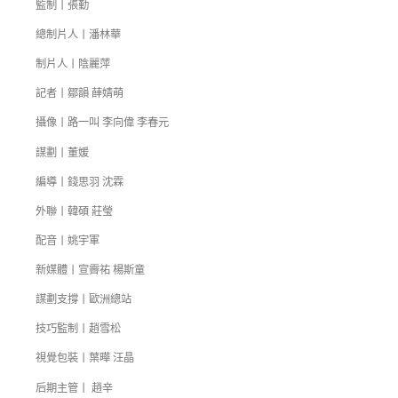
監制丨張勤
總制片人丨潘林華
制片人丨陰麗萍
記者丨鄒韻 薛婧萌
攝像丨路一叫 李向偉 李春元
謀劃丨董媛
編導丨錢思羽 沈霖
外聯丨韓碩 莊瑩
配音丨姚宇軍
新媒體丨宣霽祐 楊斯童
謀劃支撐丨歐洲總站
技巧監制丨趙雪松
視覺包裝丨葉曄 汪晶
后期主管丨 趙辛