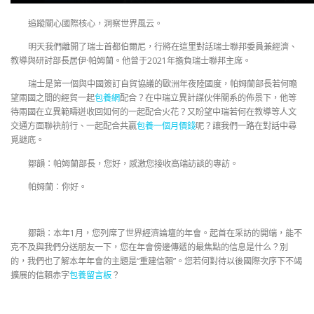
追蹤關心國際核心，洞察世界風云。
明天我們離開了瑞士首都伯爾尼，行將在這里對話瑞士聯邦委員兼經濟、
教導與研討部長居伊·帕姆蘭。他曾于2021年擔負瑞士聯邦主席。
瑞士是第一個與中國簽訂自貿協議的歐洲年夜陸國度，帕姆蘭部長若何瞻
望兩國之間的經貿一起
包養網
配合？在中瑞立異計謀伙伴關系的佈景下，他等
待兩國在立異範疇迸收回如何的一起配合火花？又盼望中瑞若何在教導等人文
交通方面聯袂前行、一起配合共贏
包養一個月價錢
呢？讓我們一路在對話中尋
覓謎底。
鄒韻：帕姆蘭部長，您好，感激您接收高端訪談的專訪。
帕姆蘭：你好。
鄒韻：本年1月，您列席了世界經濟論壇的年會。起首在采訪的開端，能不
克不及與我們分送朋友一下，您在年會傍邊傳遞的最焦點的信息是什么？別
的，我們也了解本年年會的主題是“重建信賴”。您若何對待以後國際次序下不竭
擴展的信賴赤字
包養留言板
？