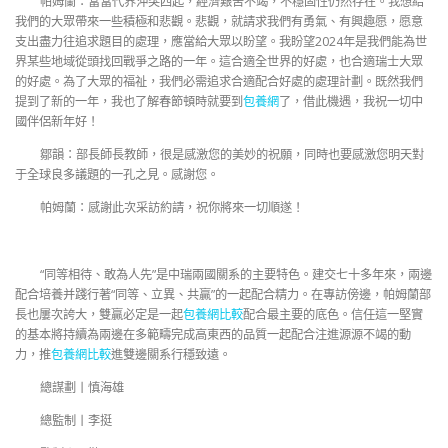
帕姆蘭：當當代界沖突四起，經濟艱苦不竭，不穩固性仍然存在。我想給
我們的大眾帶來一些積極和悲觀。悲觀，就請求我們有勇氣、有興趣愿，愿意
支出盡力往追求題目的處理，應當給大眾以盼望。我盼望2024年是我們能為世
界某些地域從頭找回戰爭之路的一年。這合適全世界的好處，也合適瑞士大眾
的好處。為了大眾的福祉，我們必需追求合適配合好處的處理計劃。既然我們
提到了新的一年，我也了解春節頓時就要到
包養網
了，借此機遇，我祝一切中
國伴侶新年好！
鄒韻：部長師長教師，很是感激您的美妙的祝願，同時也要感激您明天對
于全球良多議題的一孔之見。感謝您。
帕姆蘭：感謝此次采訪約請，祝你將來一切順遂！
“同等相待、敢為人先”是中瑞兩國關系的主要特色。建交七十多年來，兩邊
配合培養并踐行著“同等、立異、共贏”的一起配合精力。在專訪傍邊，帕姆蘭部
長也屢次誇大，雙贏必定是一起
包養網比較
配合最主要的底色。信任這一堅實
的基本將持續為兩邊在多範疇完成高東西的品質一起配合注進源源不竭的動
力，推
包養網比較
進雙邊關系行穩致遠。
總謀劃丨慎海雄
總監制丨李挺