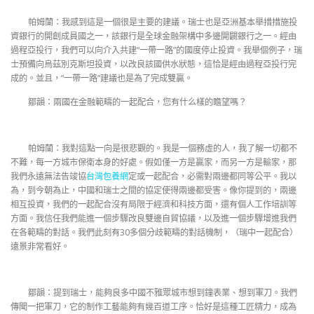
帕姆蘭：我感到這是一個很是主要的建議。瑞士也是亞洲基本舉措措施投
資銀行的開創成員國之一，該銀行是全球金融架構中多邊開闢銀行之一。經由
過程亞投行，我們可以向介入共建“一帶一路”的國度停止投資。我舉個例子，瑞
士預備向烏茲別克斯坦投資，以改良該國供水狀態，這恰是經由過程亞投行完
成的。並且，“一帶一路”建議也是為了完成雙贏。
鄒韻：兩國在金融範疇的一起配合，您有什么樣的瞻望嗎？
帕姆蘭：我對這點一向是很悲觀的。我是一個務虛的人，我了解一切都不
不難，每一方城市保衛本身的好處。假如僅一方是贏家，而另一方是輸家，那
我們永遠無法告竣協
台灣包養網
定或一起配合，必需對兩邊都同等公平。我以
為，到今朝為止，中國和瑞士之間的協定使得兩邊都受害。像你提到的，兩邊
相互投資，我們的一起配合沒有局限于經濟和科技方面，還有個人工作培訓等
方面。我信任我們能進一個步驟改良雙邊自貿協議，以及進一個步驟增進我們
在各範疇的對話。我們此刻有30多個分歧範疇的對話機制，（瑞中一起配合）
遠景非常看好。
鄒韻：提到瑞士，能夠良多中國不雅眾城市想到鐘表業、想到軍刀。我們
傳聞一把軍刀，它的制作工藝能夠有幾百道工序。恰好是這種工匠精力，成為