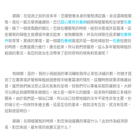
鄒韻：在從政之前的良多年，您運營著本身的葡萄酒莊園，並且還蒔植葡
萄。我在一篇文章傍邊讀到，您已
甜心寶貝包養網
經將蒔植葡萄和全球管
包養
理，做了一個很風趣的類比。您說在種葡萄的時辰，碰到冰雹或許是霜凍，這
些葡萄的蒔植主普通城市連合起來，會抱團取熱，并且向保險往追求輔
包養條
件
助等等。異樣的事理，當一個國
包養網
度或許是一個地域碰到一
包養
些題目
的時辰，也應當通力進行，連合起來。所以我們很獵奇，這么多年葡萄蒔植的
經過的事況，為您的政治生活帶來了如何奇特的視角和思慮呢？
帕姆蘭：是的，我的小我經過的事況輔助我停止某些決議計劃。你適才提
到了在農業或許葡萄蒔植經過歷程中碰著霜凍的情形，這種時辰就需求維護幼
苗。當然我們無法禁止惡劣氣象的呈現，但我們可以事後采取防護辦法。大師
可以將此與國際關系做類比。瑞士是一個中立的國度，追求與列國樹立多樣的
關系。由於我們是一個出口國，所以出口目標地國的法令平安性非常主要。別
的瑞士也一向保持多邊主義，這是互信的基本，假如沒有互信，就沒有投資，
這點很是明白。
鄒韻：在蒔植葡萄的時辰，對您來說最難的事是什么？此刻作為經濟部
長，對您來說，最年夜的挑釁又是什么？