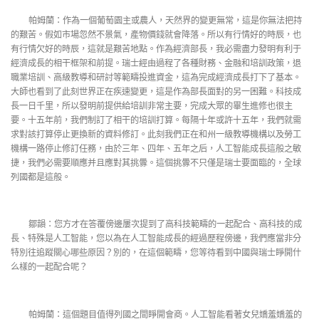
帕姆蘭：作為一個葡萄園主或農人，天然界的變更無常，這是你無法把持
的艱苦。假如市場忽然不景氣，產物價錢就會降落。所以有行情好的時辰，也
有行情欠好的時辰，這就是艱苦地點。作為經濟部長，我必需盡力發明有利于
經濟成長的相干框架和前提。瑞士經由過程了各種財務、金融和培訓政策，退
職業培訓、高級教導和研討等範疇投進資金，這為完成經濟成長打下了基本。
大師也看到了此刻世界正在疾速變更，這是作為部長面對的另一困難。科技成
長一日千里，所以發明前提供給培訓非常主要，完成大眾的畢生進修也很主
要。十五年前，我們制訂了相干的培訓打算。每隔十年或許十五年，我們就需
求對該打算停止更換新的資料修訂。此刻我們正在和州一級教導機構以及勞工
機構一路停止修訂任務，由於三年、四年、五年之后，人工智能成長這般之敏
捷，我們必需要順應并且應對其挑釁。這個挑釁不只僅是瑞士要面臨的，全球
列國都是這般。
鄒韻：您方才在答覆傍邊屢次提到了高科技範疇的一起配合、高科技的成
長、特殊是人工智能，您以為在人工智能成長的經過歷程傍邊，我們應當非分
特別往追蹤關心哪些原因？別的，在這個範疇，您等待看到中國與瑞士睜開什
么樣的一起配合呢？
帕姆蘭：這個題目值得列國之間睜開會商。人工智能看著女兒嬌羞嬌羞的