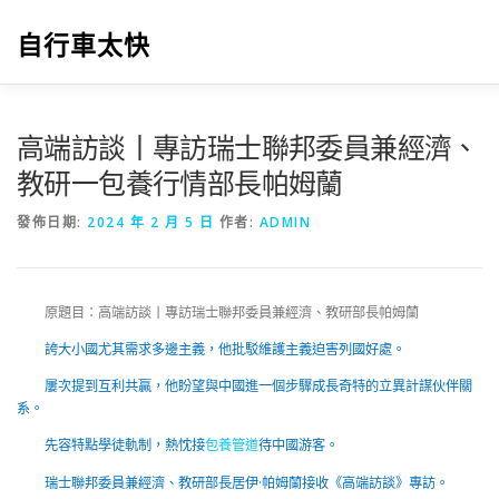
跳
至
自行車太快
主
要
內
容
高端訪談丨專訪瑞士聯邦委員兼經濟、
教研一包養行情部長帕姆蘭
發佈日期:
2024 年 2 月 5 日
作者:
ADMIN
原題目：高端訪談丨專訪瑞士聯邦委員兼經濟、教研部長帕姆蘭
誇大小國尤其需求多邊主義，他批駁維護主義迫害列國好處。
屢次提到互利共贏，他盼望與中國進一個步驟成長奇特的立異計謀伙伴關
系。
先容特點學徒軌制，熱忱接
包養管道
待中國游客。
瑞士聯邦委員兼經濟、教研部長居伊·帕姆蘭接收《高端訪談》專訪。