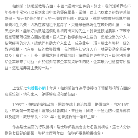
帕姆蘭：退職業教導方面，中國也長短常出色的。好比，我們活著界技巧
年夜賽中常常可以看到來自中國的優良學員。當然，瑞士也以本身的教導系統
為傲。“雙元制”是企業介入的一種教導系統，我本身 ，還要掙錢來掙媽媽的醫
藥費和生活費。因為在城裡租不起房子，只能帶著媽媽住在城外的山腰上。每
天進出城，能治好媽就是這個別系培育出來的先生。我曾進修過農業，正確來
說是葡萄蒔植業方面的常識。個人工作教導系統中主要的一點是企業的介入、
私營經濟的介入，讓他們有動力介入出去，成為此中一環。瑞士有聯邦一級的
教導機構，也有州一級的教導機構，我們還有社會介入方，就是發動企業雇主
以及工會介入。此外，還需求停止教員培訓，讓教員們更有動力。這個別系還
給企業帶來了利益，由於假如請求企業投資培訓的話，企業最后也應當有所獲
益。這也是非常主要的一點。
上世紀七
包養甜心網
十年月，帕姆蘭曾作為學徒接收了葡萄蒔植等方面的
農業培訓，他和家人一路運營農場和葡萄園。
1993年，帕姆蘭進進政壇，開端在瑞士政治舞臺上嶄露頭角。自2016年
起，帕姆蘭一向是瑞士聯邦委員會成員，曾任瑞士國防、平易近防和體育部長
以及經濟、教研部長。2021年，他曾擔負瑞士聯邦主席。
作為瑞士最高的行政機構，瑞士聯邦委員會由七名委員構成，這七人分辨
擔負七個部的部長，聯邦主席每年由一位聯邦委員輪番擔負。