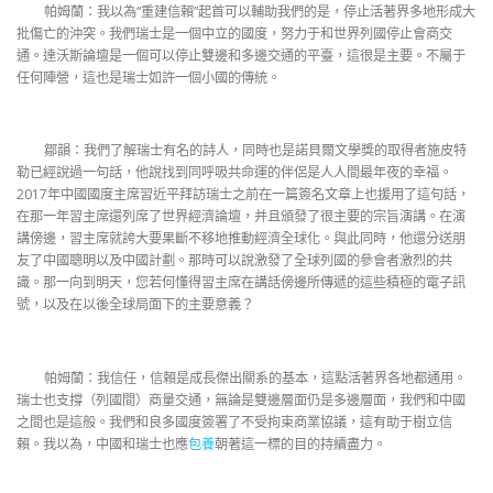
帕姆蘭：我以為“重建信賴”起首可以輔助我們的是，停止活著界多地形成大
批傷亡的沖突。我們瑞士是一個中立的國度，努力于和世界列國停止會商交
通。達沃斯論壇是一個可以停止雙邊和多邊交通的平臺，這很是主要。不屬于
任何陣營，這也是瑞士如許一個小國的傳統。
鄒韻：我們了解瑞士有名的詩人，同時也是諾貝爾文學獎的取得者施皮特
勒已經說過一句話，他說找到同呼吸共命運的伴侶是人人間最年夜的幸福。
2017年中國國度主席習近平拜訪瑞士之前在一篇簽名文章上也援用了這句話，
在那一年習主席還列席了世界經濟論壇，并且頒發了很主要的宗旨演講。在演
講傍邊，習主席就誇大要果斷不移地推動經濟全球化。與此同時，他還分送朋
友了中國聰明以及中國計劃。那時可以說激發了全球列國的參會者激烈的共
識。那一向到明天，您若何懂得習主席在講話傍邊所傳遞的這些積極的電子訊
號，以及在以後全球局面下的主要意義？
帕姆蘭：我信任，信賴是成長傑出關系的基本，這點活著界各地都通用。
瑞士也支撐（列國間）商量交通，無論是雙邊層面仍是多邊層面，我們和中國
之間也是這般。我們和良多國度簽署了不受拘束商業協議，這有助于樹立信
賴。我以為，中國和瑞士也應
包養
朝著這一標的目的持續盡力。