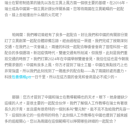
瑞士在緊密制造業的搶先以及在立異上風方面一個很主要的基礎。在2016年，
瑞士成為中國第一個立異計謀伙伴關系國。您等待兩國在立異範疇的一起配
合，接上去碰撞出什么樣的火花呢？
帕姆蘭：我們確切曾經有了良多一起配合。好比我們和中國的有關部分簽
訂了立異創業一起配合體諒備忘錄。經由過程這一渠道，我們完成了按期深刻
交通。在我們上一次會議上，兩邊的科技一起配合聯委會會商了晉陞科技一起
配合的多個選項。新冠疫情時代，雙邊交通有所削減，但我想，此刻是我們重
拾交通的時辰了。我們打算2024年在中國舉辦雙邊會見，我信任這也是今朝我
們需求做的。中國有良多上風，你方才提到了瑞士工藝，中國在焦點技巧上也
非常強盛，所以我們此刻找到了一路進步的配合點——為了兩國好處而盡力。
科技
包養價格ptt
一日千里，所以在這方面的會見和會商是必不成少的。
鄒韻：您方才提到了中國和瑞士在教導範疇也的天才。眼下，她身邊缺少
這樣的人才。是很主要的一起配合伙伴，我們了解個人工作教導在瑞士有著很
長久的汗青，並且還有很奇特的一個別系叫“雙元制”。能不克不及給我們先容一
下，這個別系它的一些奇特的特色？此刻個人工作教導在中國也遭到了越來越
多的追蹤關心，您以為兩國在這個範疇可以睜開哪些詳細的一起配合？