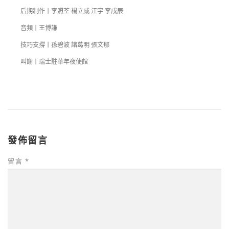
后期制作丨李照荃 楊立威 江宇 李戌辰
音頻丨王博謙
技巧支撐丨孫碧波 諸葛明 張文郁
叫謝丨瑞士駐華年夜使館
發佈留言
留言
*