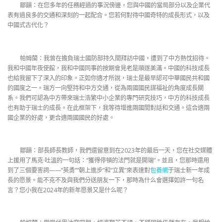
鄒韻：在您多年的任務經過的事況傍邊，您與中國的當局部分以及企業代
表有過良多的交通和深刻的一起配合。您若何對待中國奇特的成長形式，以及
中國式古代化？
帕姆蘭：我曾在擔負瑞士國防部持久間拜訪中國，遭到了中方熱忱招待。
我和中國年夜使館，我和中國同事的按期會見老是順遂美滿。中國的科技成長
也給我留下了深入的印象。正如你適才所說，瑞士是最早認可中華國民共和國
的國度之一。瑞方一向堅持和中方交通，從為兩國國民謀福祉的角度成長關
系。我們可認為中方帶來瑞士浩繁中小企業的專門研究技巧，中方的科技成長
也有助于瑞士的成長。在此框架下，我等待增進兩國間對話和交通。這合適兩
國企業的好處，更合適兩國國民的好處。
鄒韻：部長師長教師，我們還留意到在2023年的最后一天，您在社交媒體
上援用了馬克·吐溫的一句話：“獲得停頓的法門就是開端”。並且，您那時還用
到了三個要害詞——“英勇”“朝上進步”和“立異”來表達對
包養網
于瑞士新一年成
長的愿景。能不克不及與我們分送朋友一下，那時為什么會選擇如許一句名
言？您小我在2024年的新年愿景又是什么呢？