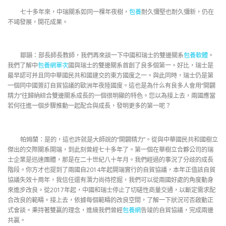
七十多年來，中瑞關系如同一棵年夜樹，
包養
耐久彌堅也耐久彌新，仍在
不竭發展，開花成果。
鄒韻：部長師長教師，我們再來談一下中國和瑞士的雙邊關系
包養軟體
。
我們了解中
包養網單次
國與瑞士的雙邊關系首創了良多個第一。好比，瑞士是
最早認可并且同中華國民共和國建交的東方國度之一。與此同時，瑞士仍是第
一個同中國簽訂自貿協議的歐洲年夜陸國度。這也是為什么有良多人會用“開闢
精力”往歸納綜合雙邊關系成長的一個很明顯的特色。您以為接上去，兩國應當
若何往進一個步驟推動一起配合與成長，發明更多的第一呢？
帕姆蘭：是的，這也許就是大師說的“開闢精力”。從與中華國民共和國樹立
傑出的交際關系開端，到此刻曾經七十多年了。第一個在華樹立合夥公司的瑞
士企業是迅達團體，那是在二十世紀八十年月。我們經過的事況了分歧的成長
階段。你方才也提到了兩國自2014年起開端實行的自貿協議，本年正值該自貿
協議失效十周年，我信任還有潛力尚待挖掘，我們可以從兩國好處的角度動身
來進步改良。從2017年起，中國和瑞士停止了切磋性商量交通，以斷定需求配
合改良的範疇。接上去，依據每個範疇的改良空間，了解一下狀況可否啟動正
式會談。秉持著雙贏的理念，進級我們曾經
包養網
告竣的自貿協議，完成兩邊
共贏。