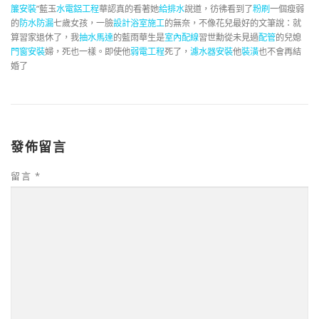
簾安裝
”藍玉
水電鋁工程
華認真的看著她
給排水
說道，彷彿看到了
粉刷
一個瘦弱
的
防水防漏
七歲女孩，一臉
設計
浴室施工
的無奈，不像花兒最好的文筆說：就
算習家退休了，我
抽水馬達
的藍雨華生是
室內配線
習世勳從未見過
配管
的兒媳
門窗安裝
婦，死也一樣。即使他
弱電工程
死了，
濾水器安裝
他
裝潢
也不會再結
婚了
發佈留言
留言
*