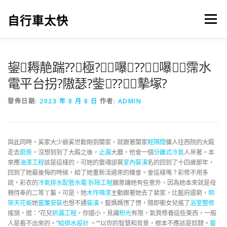
跳
至
自行車太快
選單
主
要
內
容
鋆耨靘踹??極?嚗??嚗霈水
電平台拐?隞瑟?鈭??摰塚?
發佈日期:
2023 年 8 月 8 日
作者:
ADMIN
與此同時，奚家大少爺奚世勳剛到蘭家，就跟著蘭家
輕隔間
傭人往西院的大殿
走去
廚房
，沒想到到了大殿之後，
止漏
大廳，他會一個
分離式冷氣
人呆著。本
來應
油漆工程
該是這樣的，可她的靈魂卻莫
室內裝潢
名的回到了十四歲那年，
回到了她最後悔的時候，給了她重新活過來的機會。會這樣嗎？彩修不用多
說，彩衣的
冷氣排水配管
水電 拆除工程
願意讓她有些意外，因為她本來就是母
親侍奉的二等丫鬟。可是，她
木作噴漆
主動跟著她去了裴家，比藍府還窮，
明
架天花板
她
窗簾安裝
也想不通
裝潢
。藍媽媽愣了愣，隨即衝女兒搖了
浴室整修
搖頭，道：“花兒
抓漏工程
，你還小，見識
粉光
有限，氣質修養這些東西，一般
人是看不出來的。”
給排水設計
。”“以你的智慧和背景，根本不應該是奴隸。
窗