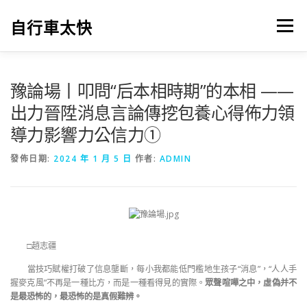
跳
至
自行車太快
選單
主
要
內
容
豫論場丨叩問“后本相時期”的本相 ——
出力晉陞消息言論傳挖包養心得佈力領
導力影響力公信力①
發佈日期:
2024 年 1 月 5 日
作者:
ADMIN
□
趙志疆
當技巧賦權打破了信息壟斷，每小我都能低門檻地生孩子“消息”，“人人手
握麥克風”不再是一種比方，而是一種看得見的實際。
眾聲喧嘩之中，虛偽并不
是最恐怖的，最恐怖的是真假難辨。