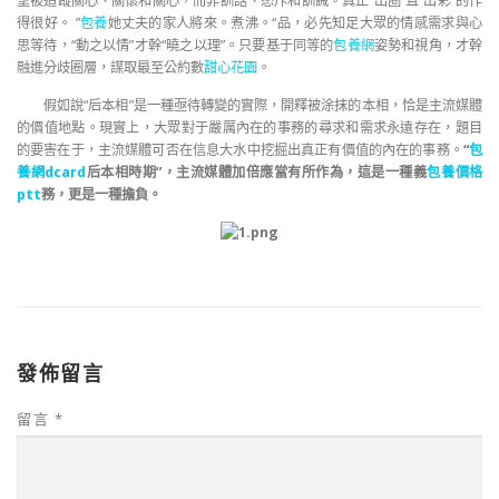
望被追蹤關心、關懷和關心，而非訓話、怒斥和訓誡。真正“出圈”且“出彩”的作
得很好。 ”
包養
她丈夫的家人將來。煮沸。“品，必先知足大眾的情感需求與心
思等待，“動之以情”才幹“曉之以理”。只要基于同等的
包養網
姿勢和視角，才幹
融進分歧圈層，謀取最至公約數
甜心花園
。
假如說“后本相”是一種亟待轉變的實際，開釋被涂抹的本相，恰是主流媒體
的價值地點。現實上，大眾對于嚴厲內在的事務的尋求和需求永遠存在，題目
的要害在于，主流媒體可否在信息大水中挖掘出真正有價值的內在的事務。
“
包
養網dcard
后本相時期”，主流媒體加倍應當有所作為，這是一種義
包養價格
ptt
務，更是一種擔負。
發佈留言
留言
*