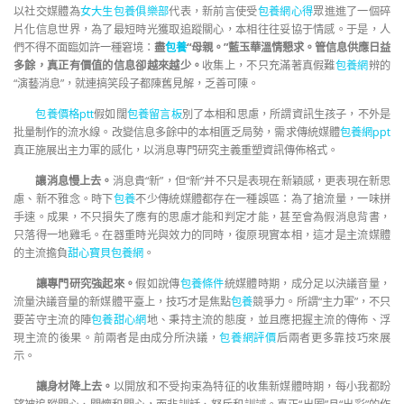
以社交媒體為
女大生包養俱樂部
代表，新前言使受
包養網心得
眾進進了一個碎
片化信息世界，為了最短時光獲取追蹤關心，本相往往妥協于情感。于是，人
們不得不面臨如許一種窘境：
盡
包養
“母親。”藍玉華溫情懇求。管信息供應日益
多餘，真正有價值的信息卻越來越少。
收集上，不只充滿著真假難
包養網
辨的
“演藝消息”，就連搞笑段子都陳舊見解，乏善可陳。
包養價格ptt
假如闊
包養留言板
別了本相和思慮，所謂資訊生孩子，不外是
批量制作的流水線。改變信息多餘中的本相匱乏局勢，需求傳統媒體
包養網ppt
真正施展出主力軍的感化，以消息專門研究主義重塑資訊傳佈格式。
讓消息慢上去。
消息貴“新”，但“新”并不只是表現在新穎感，更表現在新思
慮、新不雅念。時下
包養
不少傳統媒體都存在一種誤區：為了搶流量，一味拼
手速。成果，不只損失了應有的思慮才能和判定才能，甚至會為假消息背書，
只落得一地雞毛。在器重時光與效力的同時，復原現實本相，這才是主流媒體
的主流擔負
甜心寶貝包養網
。
讓專門研究強起來。
假如說傳
包養條件
統媒體時期，成分足以決議音量，
流量決議音量的新媒體平臺上，技巧才是焦點
包養
競爭力。所謂“主力軍”，不只
要苦守主流的陣
包養甜心網
地、秉持主流的態度，並且應把握主流的傳佈、浮
現主流的後果。前兩者是由成分所決議，
包養網評價
后兩者更多靠技巧來展
示。
讓身材降上去。
以開放和不受拘束為特征的收集新媒體時期，每小我都盼