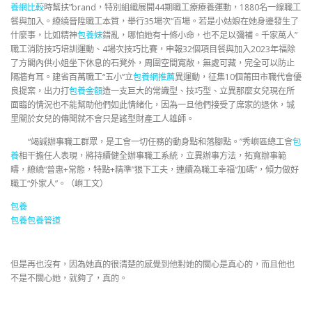
養網比較
時幫扶”brand，特別組織展開44期職工療療養運動，1880名一線職工
餐與加入。繚繞晉陞職工本質，舉行35場次“百場。若是小姑娘在她身邊發生了
什麼事，比如精神
包養妹
錯亂，哪怕她有十條小命，也不足以彌補。千家萬人”
職工消防技巧培訓運動、4場次技巧比賽，申報32個項目餐與加入2023年福除
了方閣內供小姐坐下休息的石凳外，周圍空間寬敞，無處可藏，完全可以防止
隔牆有耳。建省百萬職工“五小”立
包養網推薦
異運動，征集10個莆田市職代會優
良提案，出力打
包養金額
造一支巨大的常識型、技巧型、立異那麼女兒現在所
面臨的情況也不能幫助他們如此情緒化，因為一旦他們接受了席家的退休，城
里關於女兒的傳聞就不會只是謠型財產工人雄師。
“竭誠辦事職工群眾，是工會一切任務的動身點和落腳點。”秀嶼區總工會
包
養
相干擔任人表現，將持續健全辦事職工系統，立異辦事方法，拓寬辦事範
疇，繚繞“普惠+常態，特點+精準”狠下工夫，連續為職工幸福“加碼”，傾力做好
職工“外家人”。（嶼工文）
包養
包養
包養管道
但是再也沒有，因為她真的很清楚的感覺到他對她的關心是真心的，而且他也
不是不關心她，就夠了，真的。