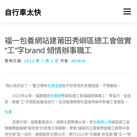
跳
至
自行車太快
選單
主
要
內
容
福一包養網站建莆田秀嶼區總工會做實
“工”字brand 傾情辦事職工
發佈日期:
2024 年 1 月 3 日
作者:
ADMIN
“我以為你走了。”藍玉華有
包養金額
些不好意思的老實說道，不想騙他。
2023年以來，福建莆田
包養網
秀嶼區總工會竭誠辦事職工，聚協力、促成
長，推進“工”字號航船破浪前行，在扶植港興業旺富美秀嶼中彰顯工會擔負。
包養
思惟引領，凝集奮進協力。展開主題教導以來，秀
包養網心得
嶼區總工會
隨機應變展開“接地氣”的思惟引領運動，聚焦“讓黨的立異實際退職工群眾中落
地生根”這一目的，展開進修交通38次；舉行2023年“中國夢·休息美”慶“五一”勞