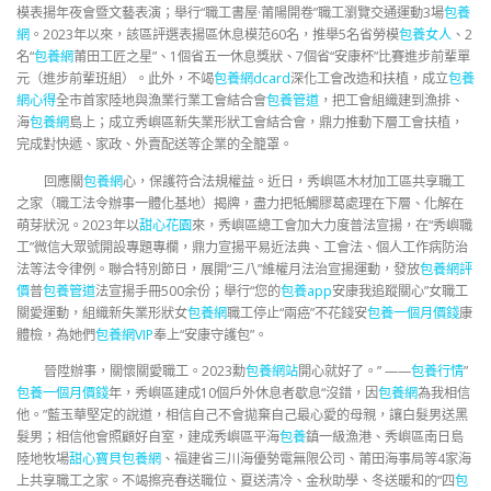
模表揚年夜會暨文藝表演；舉行“職工書屋·莆陽開卷”職工瀏覽交通運動3場
包養
網
。2023年以來，該區評選表揚區休息模范60名，推舉5名省勞模
包養女人
、2
名“
包養網
莆田工匠之星”、1個省五一休息獎狀、7個省“安康杯”比賽進步前輩單
元（進步前輩班組）。此外，不竭
包養網dcard
深化工會改造和扶植，成立
包養
網心得
全市首家陸地與漁業行業工會結合會
包養管道
，把工會組織建到漁排、
海
包養網
島上；成立秀嶼區新失業形狀工會結合會，鼎力推動下層工會扶植，
完成對快遞、家政、外賣配送等企業的全籠罩。
回應關
包養網
心，保護符合法規權益。近日，秀嶼區木材加工區共享職工
之家（職工法令辦事一體化基地）揭牌，盡力把牴觸膠葛處理在下層、化解在
萌芽狀況。2023年以
甜心花園
來，秀嶼區總工會加大力度普法宣揚，在“秀嶼職
工”微信大眾號開設專題專欄，鼎力宣揚平易近法典、工會法、個人工作病防治
法等法令律例。聯合特別節日，展開“三八”維權月法治宣揚運動，發放
包養網評
價
普
包養管道
法宣揚手冊500余份；舉行“您的
包養app
安康我追蹤關心”女職工
關愛運動，組織新失業形狀女
包養網
職工停止“兩癌”不花錢安
包養一個月價錢
康
體檢，為她們
包養網VIP
奉上“安康守護包”。
晉陞辦事，關懷關愛職工。2023勳
包養網站
開心就好了。” ——
包養行情
”
包養一個月價錢
年，秀嶼區建成10個戶外休息者歇息“沒錯，因
包養網
為我相信
他。”藍玉華堅定的說道，相信自己不會拋棄自己最心愛的母親，讓白髮男送黑
髮男；相信他會照顧好自室，建成秀嶼區平海
包養
鎮一級漁港、秀嶼區南日島
陸地牧場
甜心寶貝包養網
、福建省三川海優勢電無限公司、莆田海事局等4家海
上共享職工之家。不竭擦亮春送職位、夏送清冷、金秋助學、冬送暖和的“四
包