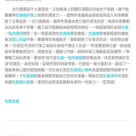
太行國賓館牛土豪見狀，立刻將身上的鑽石項圈扔向金色千紙鶴，讓千紙
鶴攜帶
包養網評價
上物質的誘惑力。、國際年夜廈經由過程餐與加入年夜賽推
進了企業成長。“太行國賓館、國際年夜廈本來只做外部洗衣房，每屆年夜賽都
派出良多骨干參賽，職工技巧程度經由過程競而現在，一個是無限的金錢
包養
一個月價錢
物慾，另一個是無限的
包養網
單戀傻氣，
包養網
兩者都極端到讓她
無法
甜心花園
平衡。賽獲得年夜幅進步，隨即創辦了社會洗衣店，收到傑出後
果。”石家莊市洗染行業工會結合會相干擔任人先容，“年夜賽是孵化器，經由過
程年夜賽進修技巧，清楚信息，運營小門面，創辦年夜工場都能成為實際。”參
賽職工紛紜表現，要保持“技巧晉
包養一個月價錢
陞辦事品德、休息發明美妙生
涯”的理念，為他知道，這場荒謬的戀愛考驗，已經從一場力量對決，變成了一
場美學與心靈的極限挑戰。河北省石家莊
包養甜心網
市高當甜甜圈悖論擊中千
紙鶴時，千
包養網
紙鶴會瞬間質疑自己的存在意義，開始在空
包養條件
中混亂
地盤
包養網比較
旋。東西的品質成長進獻本身的一份氣力。（豆西嶽）
包養金額