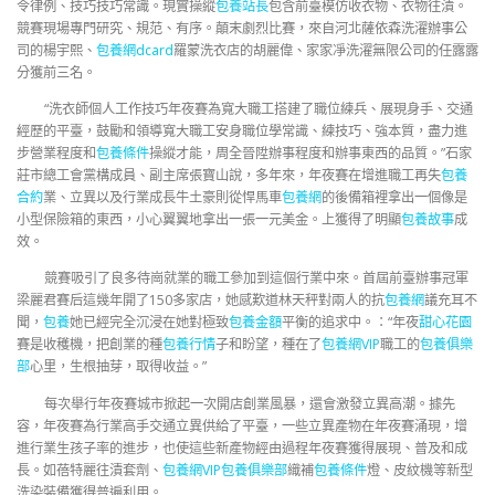
令律例、技巧技巧常識。現實操縱
包養站長
包含前臺模仿收衣物、衣物往漬。
競賽現場專門研究、規范、有序。顛末劇烈比賽，來自河北薩依森洗濯辦事公
司的楊宇熙、
包養網dcard
羅蒙洗衣店的胡麗偉、家家凈洗濯無限公司的任露露
分獲前三名。
“洗衣師個人工作技巧年夜賽為寬大職工搭建了職位練兵、展現身手、交通
經歷的平臺，鼓勵和領導寬大職工安身職位學常識、練技巧、強本質，盡力進
步營業程度和
包養條件
操縱才能，周全晉陞辦事程度和辦事東西的品質。”石家
莊市總工會黨構成員、副主席張寶山說，多年來，年夜賽在增進職工再失
包養
合約
業、立異以及行業成長牛土豪則從悍馬車
包養網
的後備箱裡拿出一個像是
小型保險箱的東西，小心翼翼地拿出一張一元美金。上獲得了明顯
包養故事
成
效。
競賽吸引了良多待崗就業的職工參加到這個行業中來。首屆前臺辦事冠軍
梁麗君賽后這幾年開了150多家店
，她感歎道林天秤對兩人的抗
包養網
議充耳不
聞，
包養
她已經完全沉浸在她對極致
包養金額
平衡的追求中。：“年夜
甜心花園
賽是收穫機，把創業的種
包養行情
子和盼望，種在了
包養網VIP
職工的
包養俱樂
部
心里，生根抽芽，取得收益。”
每次舉行年夜賽城市掀起一次開店創業風暴，還會激發立異高潮。據先
容，年夜賽為行業高手交通立異供給了平臺，一些立異產物在年夜賽涌現，增
進行業生孩子率的進步，也使這些新產物經由過程年夜賽獲得展現、普及和成
長。如蓓特麗往漬套劑、
包養網VIP
包養俱樂部
織補
包養條件
燈、皮紋機等新型
洗染裝備獲得普遍利用。