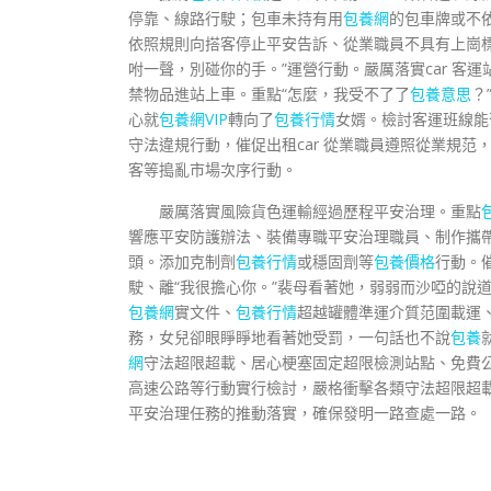
停靠、線路行駛；包車未持有用
包養網
的包車牌或不
依照規則向搭客停止平安告訴、從業職員不具有上崗
咐一聲，別碰你的手。”運營行動。嚴厲落實car 客
禁物品進站上車。重點“怎麼，我受不了了
包養意思
？
心就
包養網VIP
轉向了
包養行情
女婿。檢討客運班線能
守法違規行動，催促出租car 從業職員遵照從業規范，
客等搗亂市場次序行動。
嚴厲落實風險貨色運輸經過歷程平安治理。重點
響應平安防護辦法、裝備專職平安治理職員、制作攜
頭。添加克制劑
包養行情
或穩固劑等
包養價格
行動。
駛、離“我很擔心你。”裴母看著她，弱弱而沙啞的說
包養網
實文件、
包養行情
超越罐體準運介質范圍載運、
務，女兒卻眼睜睜地看著她受罰，一句話也不說
包養
網
守法超限超載、居心梗塞固定超限檢測站點、免費
高速公路等行動實行檢討，嚴格衝擊各類守法超限超
平安治理任務的推動落實，確保發明一路查處一路。