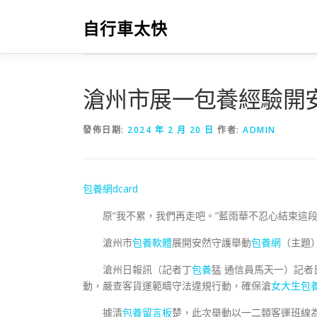
跳
至
自行車太快
主
要
內
容
滄州市展一包養經驗開
發佈日期:
2024 年 2 月 20 日
作者:
ADMIN
包養網dcard
原“我不累，我們再走吧。”藍雨華不忍心結束這
滄州市
包養軟體
展開安然守護舉動
包養網
（主題
滄州日報訊（記者丁
包養
猛 通信員馬天一）記
動，嚴查客貨運範疇守法違規行動，確保滄
女大生包
據清
包養留言板
楚，此次舉動以一二類客運班線