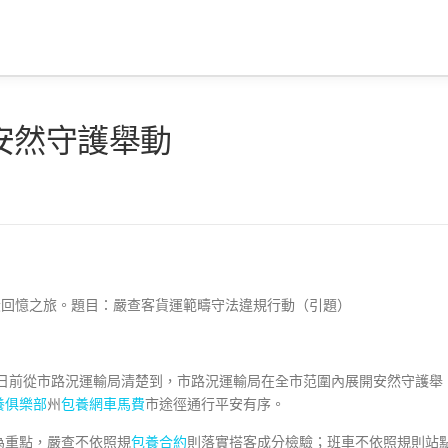
安然守護舉動
段回憶之旅。題目：嚴查客貨運範疇守法違規行動（引題）
）
者日前從市路況運輸局清楚到，市路況運輸局在全市范圍內展開安然守護舉
養俱樂部
州
包養網車馬費
市途徑通行平安有序。
為重點，嚴查不依照規
包養合約
則落實搭客成分檢驗；班車不依照規則站