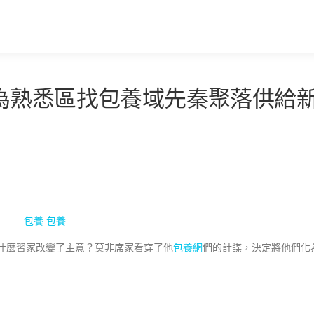
為熟悉區找包養域先秦聚落供給
包養
包養
什麼習家改變了主意？莫非席家看穿了他
包養網
們的計謀，決定將他們化