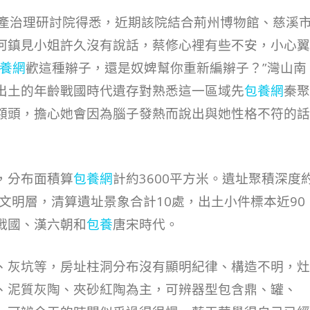
遺產治理研討院得悉，近期該院結合荊州博物館、慈溪
河鎮見小姐許久沒有說話，蔡修心裡有些不安，小心翼
養網
歡這種辮子，還是奴婢幫你重新編辮子？”灣山南
出土的年齡戰國時代遺存對熟悉這一區域先
包養網
秦聚
額頭，擔心她會因為腦子發熱而說出與她性格不符的話
，分布面積算
包養網
計約3600平方米。遺址聚積深度
文明層，清算遺址景象合計10處，出土小件標本近90
戰國、漢六朝和
包養
唐宋時代。
、灰坑等，房址柱洞分布沒有顯明紀律、構造不明，灶
、泥質灰陶、夾砂紅陶為主，可辨器型包含鼎、罐、