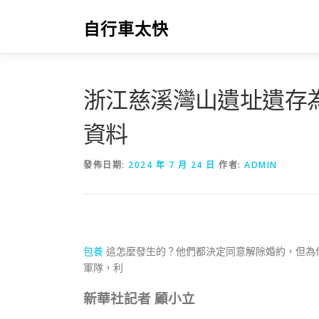
跳
至
自行車太快
主
要
內
容
浙江慈溪灣山遺址遺存
資料
發佈日期:
2024 年 7 月 24 日
作者:
ADMIN
包養
這怎麼發生的？他們都決定同意解除婚約，但為
軍隊，利
新華社記者 顧小立