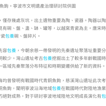
魚鉤。寧波市文明遺產治理研討院供圖
，僅存幾處灰坑，出土遺物重要為陶、瓷器。陶器以陶
見有碗、盤、盞、缽、罐等，以越窯青瓷為主。唐宋時
青瓷
包養
碗、盤碎片。
先容
包養
，今朝余慈一帶發明的先秦遺址聚落址重要分
明較少。灣山遺址考古
包養
挖掘出土了較多年齡戰國時
一區域先秦聚落分布特征和時期變遷供給了新的資料。
海均曾發明有戰國時代青銅魚鉤，慈溪灣山遺址此次考
銅魚鉤，闡明寧波沿海地域
包養
在戰國時代對陸地漁業
巧絕對成熟，對于研討寧波地域陸地文明成長演化有
包