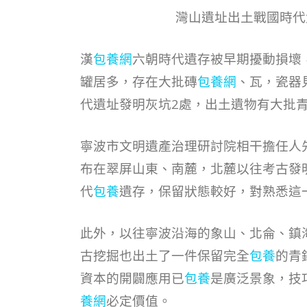
灣山遺址出土戰國時代
漢
包養網
六朝時代遺存被早期擾動損壞
罐居多，存在大批磚
包養網
、瓦，瓷器
代遺址發明灰坑2處，出土遺物有大批
寧波市文明遺產治理研討院相干擔任人
布在翠屏山東、南麓，北麓以往考古發
代
包養
遺存，保留狀態較好，對熟悉這
此外，以往寧波沿海的象山、北侖、鎮
古挖掘也出土了一件保留完全
包養
的青
資本的開闢應用已
包養
是廣泛景象，技
養網
必定價值。