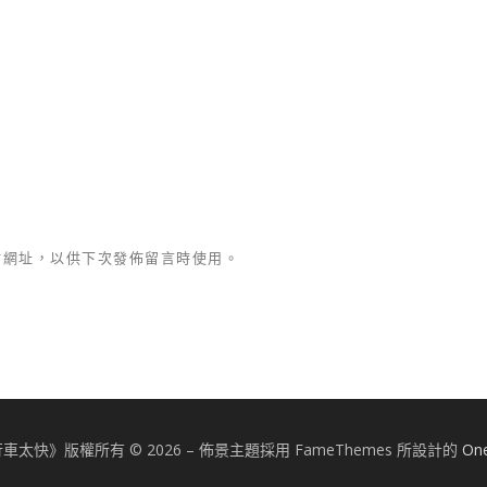
站網址，以供下次發佈留言時使用。
車太快》版權所有 © 2026
–
佈景主題採用 FameThemes 所設計的
On