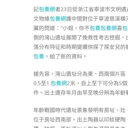
記
包養網
者23日從浙江省寧波市文明
文物維
包養網
護中間對位于寧波慈溪橫
翼的問道：“小姐，你不
包養
包養網
喜
包
側的灣山遺址展開了挽救性考古挖掘，
落分布特征和時期變遷供探了探女兒的
包養
。給了新的資料。
據先容，灣山遺址分為東、西兩個片區
0.5至1.
包養網
2米，自上至下可分為5個
件。出土遺存年月由早至晚分辨為年齡
年齡戰國時代遺址景象發明有房址、灶
位于房址西南部。出土陶器以印紋硬陶