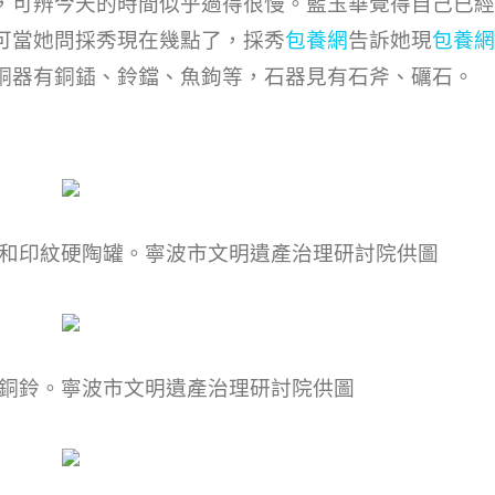
，可辨今天的時間似乎過得很慢。藍玉華覺得自己已經
可當她問採秀現在幾點了，採秀
包養網
告訴她現
包養網
銅器有銅鍤、鈴鐺、魚鉤等，石器見有石斧、礪石。
和印紋硬陶罐。寧波市文明遺產治理研討院供圖
銅鈴。寧波市文明遺產治理研討院供圖