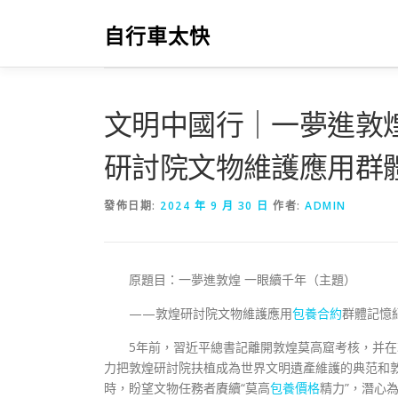
跳
至
自行車太快
主
要
內
容
文明中國行｜一夢進敦煌
研討院文物維護應用群
發佈日期:
2024 年 9 月 30 日
作者:
ADMIN
原題目：一夢進敦煌 一眼續千年（主題）
——敦煌研討院文物維護應用
包養合約
群體記憶
5年前，習近平總書記離開敦煌莫高窟考核，并
力把敦煌研討院扶植成為世界文明遺產維護的典范和敦
時，盼望文物任務者賡續“莫高
包養價格
精力”，潛心