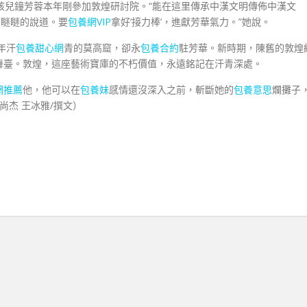
孩兒鐘芳蓉本年剛參加敦煌研討院。“能在這里傳承中漢文明傳佈中漢文
笑瞇瞇的說道。要
包養網VIP
拿好‘接力棒’，進獻芳華氣力。”她說。
年汗
包養甜心網
青的莫高窟，卻永
包養合約
駐芳華。新時期，陳舊的敦煌
舞臺。敦煌，這座藝術寶庫的不朽價值，永遠銘記在汗青深處。
網推薦
他，他可以在
包養妹
感情還沒深入之前，斬斷她的
包養意思
爛攤子
尚杰 王冰雅/撰文）