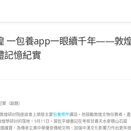
 一包養app一眼續千年——敦
體記憶紀實
紀實（副題）
在敦煌研討院座談會上頒發主要
包養條件
講話。他鼓勵敦煌文物任務者，盡
煌學研討的窪地。9月11日，習近平總書記在考核甘肅天水麥積山石窟
為國護寶，為傳承立異中華優良傳統文明、加強中漢文化影響力作出更年