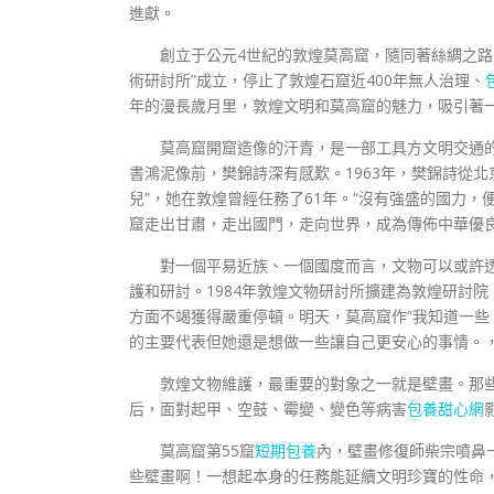
進獻。
創立于公元4世紀的敦煌莫高窟，隨同著絲綢之路
術研討所”成立，停止了敦煌石窟近400年無人治理、
年的漫長歲月里，敦煌文明和莫高窟的魅力，吸引著
莫高窟開窟造像的汗青，是一部工具方文明交通
書鴻泥像前，樊錦詩深有感歎。1963年，樊錦詩從北
兒”，她在敦煌曾經任務了61年。“沒有強盛的國力
窟走出甘肅，走出國門，走向世界，成為傳佈中華優良傳
對一個平易近族、一個國度而言，文物可以或許透
護和研討。1984年敦煌文物研討所擴建為敦煌研討
方面不竭獲得嚴重停頓。明天，莫高窟作“我知道一些
的主要代表但她還是想做一些讓自己更安心的事情。
敦煌文物維護，最重要的對象之一就是壁畫。那
后，面對起甲、空鼓、霉變、變色等病害
包養甜心網
莫高窟第55窟
短期包養
內，壁畫修復師柴宗噴鼻
些壁畫啊！一想起本身的任務能延續文明珍寶的性命，