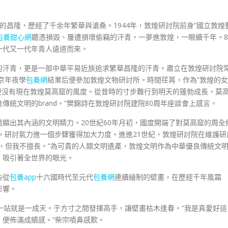
的昌隆，歷經了千余年繁華與滄桑。1944年，敦煌研討院前身“國立敦煌
包養甜心網
聽憑損毀、屢遭損壞偷竊的汗青。一夢進敦煌，一眼續千年。8
一代又一代年青人遠道而來。
的汗青，更是一部中華平易近族追求繁華昌隆的汗青。肅立在敦煌研討院
京年夜學
包養網
結業后便參加敦煌文物研討所。時間荏苒，作為“敦煌的女
，便沒有現在敦煌莫高窟的風度。從昔時的寸步難行到明天的蓬勃成長，莫
統文明的brand。”樊錦詩在敦煌研討院建院80周年座談會上感言。
顯出其內涵的文明精力。20世紀60年月初，國度開端了對莫高窟的周全
院，研討氣力進一個步驟獲得加大力度。進進21世紀，敦煌研討院在維護研
，但我不擅長。”為可貴的人類文明遺產，敦煌文明作為中華優良傳統文
，吸引著全世界的眼光。
些從
包養app
十六國時代至元代
包養網
連續繪制的壁畫，在歷經千年風霜
影響。
一站就是一成天。于方寸之間發揮高手，讓壁畫枯木逢春。“我是真愛好這
便佈滿成績感。”柴宗噴鼻感歎。