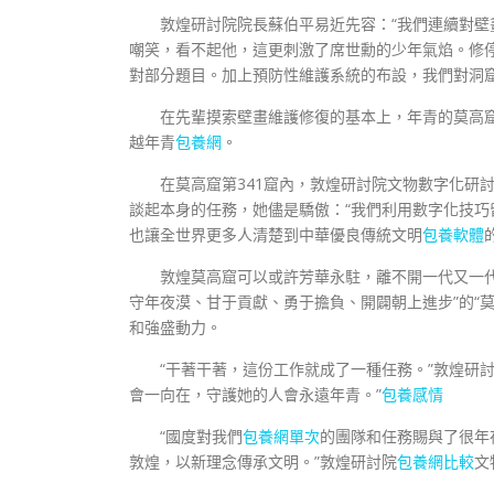
敦煌研討院院長蘇伯平易近先容：“我們連續對壁
嘲笑，看不起他，這更刺激了席世勳的少年氣焰。修
對部分題目。加上預防性維護系統的布設，我們對洞窟
在先輩摸索壁畫維護修復的基本上，年青的莫高
越年青
包養網
。
在莫高窟第341窟內，敦煌研討院文物數字化研討
談起本身的任務，她儘是驕傲：“我們利用數字化技
也讓全世界更多人清楚到中華優良傳統文明
包養軟體
敦煌莫高窟可以或許芳華永駐，離不開一代又一代
守年夜漠、甘于貢獻、勇于擔負、開闢朝上進步”的“莫
和強盛動力。
“干著干著，這份工作就成了一種任務。”敦煌研
會一向在，守護她的人會永遠年青。”
包養感情
“國度對我們
包養網單次
的團隊和任務賜與了很年
敦煌，以新理念傳承文明。”敦煌研討院
包養網比較
文