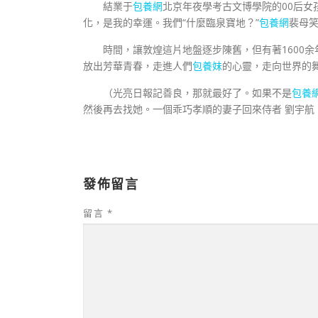
結業于
包養網
北京年夜學考古文博學院的00后女
化，是我的幸運。我們“什麼臨泉寶地？”
包養網
裴母
時間，讓敦煌這片地盤逐步陳舊，但有著1600余
放出芳華青春，走進人們
包養妹
的心靈，走向世界的
（光亮日報記善良，那就最好了。如果不是
包養
然後再去找她。一個乖巧孝順的妻子回來侍者 劉宇航 
發佈留言
留言
*