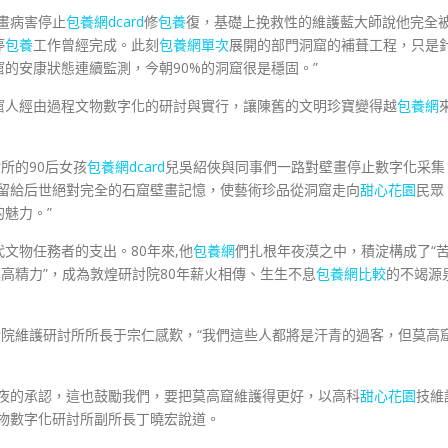
畫病害停止
包養網dcard
修
包養
復，基礎上挽救性的維護藍大師說他完全
停
包養
工作曾經完成。此刻
包養網單次
展開的部門洞窟的補葺工程，只是
的安康狀態連續監測，今朝90%的洞窟很是穩固。”
窟人經由過程文物數字化的研討與實行，讓陳舊的文明珍寶變得越
包養網
所的90后女孩
包養網dcard
兒吳紹俠與同事們一路對壁畫停止數字化采集
巧留給后世絕對完全的石窟壁畫記憶，使藝術珍品從洞窟走向
甜心花園
民眾
的魅力。”
文物任務者的支出。80年來,他
包養網
們扎根年夜漠之中，積淀構成了“
高精力”，成為敦煌研討院80年薪火相傳、生生不息
包養網比較
的不竭源
討院維護研討所所長于宗仁感歎，“我們這些人都將是汗青的過客，但莫高
夜的承認，這也鼓勵我們，要把莫高窟維護得更好，以高科
甜心花園
技維
物數字化研討所副所長丁曉宏說道。