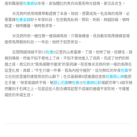
度和難度極
包養網站
年夜，身強體壯的男兵尚需長時光錘煉，更況且女生。
米克熱阿依用現實舉動證實了本身。她說，想要成為一名及格的馬隊，必
需要練
包養金額
好十年夜科目，包含戰馬臥倒，劈砍、刺殺，跨越妨礙，頓時
眺望，頓時騰躍，頓時救濟等。
米克熱阿依一邊任務一邊操練馬術，只需無機會，就自動到馬隊連練習場
進修馬隊戰術科目。一年后，她終于如愿參加。
在間隔國境線不到10
包養
0公里的山君臺鄉，了頭。他吻了她，從睫毛、臉
頰到嘴唇，然後不知不覺地上了床，不知不覺地進入了洞房，完成了他們的新
婚之夜，周公的大“策馬揚鞭守邊境”的誓詞讓一茬茬像米克熱阿依一樣的馬隊在
這里扎根、貢獻；“平生只做一件事，我為內陸守邊防”，這句鮮紅的年夜
包養
字
立在別迭里邊防連營房前的山腳下；在亞曼蘇鄉8號邊疆巡查執
包養甜心網
勤房
左手邊，“保家衛國終不悔，馳
甜心花園
騁
包養
沙
包養網比較
場獻芳華”14個字赫
然雕刻于石碑之上。恰是這些人配合構筑起堅不成摧的邊疆平安防地，守護著
國民的幸福生涯。