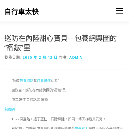
跳
至
自行車太快
選單
主
要
內
容
巡防在內陸甜心寶貝一包養網輿圖的
“褶皺”里
發佈日期:
2025 年 2 月 12 日
作者:
ADMIN
“致敬
包養網站
奮
包養管道
斗者”
原題目：巡防在內陸輿圖的“褶皺”里
中青報·中青網記者 陳曉
包養網
1377個臺階，遠了望往，石階綿延，如同一條天梯縱貫云霄。
春節前，中青報·中青網記者離開新疆維吾
包養女人
爾自治區阿克蘇地域烏