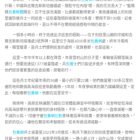
什縣，中國與吉爾吉斯斯坦邊疆處，隨駐守在內陸“嗯，我的花兒長大了。”藍媽
媽
包養軟體
聞言，忍不住淚流滿面，比誰都感動得更深。東南邊疆線上的別迭
里邊防連兵士一同巡查。這些臺階傾斜坡度有70多度，攀爬不到100個，記者
就因缺氧而氣喘吁吁，是以不得不在攀爬經過歷程中頻仍歇息。
一個多小時后，終于抵達此次巡查的極點——位于別迭里山巔的中國和吉
爾吉斯斯坦接壤處3號界碑。這里位于海拔4300多米
包養網
處，終年冷風咆
哮、積雪籠罩，是兵士們慣例巡查的處所，就算春節，也是這般。
這里一年中半年以上都在降雪。年夜雪封山的日子里，車輛會因積雪無法
通行，想要抵達這1377級臺階處，兵
包養
士們只能徒步進步，有時雪深齊腰，
他們就背著繁重的巡查設備，爬著前行。
這些兵士年紀最年夜的36歲，最小的只要22歲，他們擔當著100多公里的
邊防地和數個高海拔巡查執勤義務。5年前，年夜學結業的鄭乃國離開這里。從
此，每個春節
包養網
，他都在這里苦守。
剛來時，高原反映讓鄭乃國在日常體能練習中呼吸艱苦，巡查時從低海拔
向高海拔攀升更挑釁著他的身材極限。不外，在鄭乃國心中，一直熄滅著一團
不滅的火焰。“戍邊守邊
包養網比較
意味著孤單和挑釁，更意味著義務和擔負。”
如許的信心，讓他在艱苦和考驗眼前，從未有過涓滴搖動。
包養網
兵士張嘉星2023年3月進伍，新兵下連后分到別迭里邊防連。昔時8
月第一次巡查爬界碑，張嘉星特殊高興，一路小跑上往。站在山頂，完成擦拭