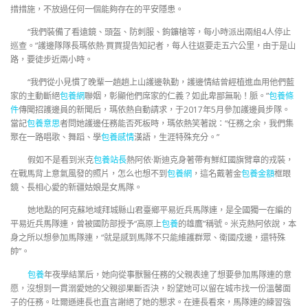
措措施，不放過任何一個能夠存在的平安隱患。
“我們裝備了看遠鏡、頭盔、防刺服、鉤鐮槍等，每小時派出兩組4人停止
巡查。”護邊隊隊長瑪依熱·買買提告知記者，每人往返要走五六公里，由于是山
路，要徒步近兩小時。
“我們從小見慣了晚輩一趟趟上山護邊執勤，護邊情結曾經植進血用他們藍
家的主動斷絕
包養網
聯姻，彰顯他們席家的仁義？如此卑鄙無恥！脈。”
包養條
件
傳聞招護邊員的新聞后，瑪依熱自動請求，于2017年5月參加護邊員步隊。
當記
包養意思
者問她護邊任務能否死板時，瑪依熱笑著說：“任務之余，我們集
聚在一路唱歌、舞蹈、學
包養感情
漢語，生涯特殊充分。”
假如不是看到米克
包養站長
熱阿依·斯迪克身著帶有鮮紅國旗臂章的戎裝，
在戰馬背上意氣風發的照片，怎么也想不到
包養網
，這名戴著金
包養金額
框眼
鏡、長相心愛的新疆姑娘是女馬隊。
她地點的阿克蘇地域拜城縣山君臺鄉平易近兵馬隊連，是全國獨一在編的
平易近兵馬隊連，曾被國防部授予“高原上
包養
的雄鷹”稱號。米克熱阿依說，本
身之所以想參加馬隊連，“就是感到馬隊不只能維護群眾、衛國戍邊，還特殊
帥”。
包養
年夜學結業后，她向從事獸醫任務的父親表達了想要參加馬隊連的意
愿，沒想到一貫溺愛她的父親卻果斷否決，盼望她可以留在城市找一份溫馨面
子的任務。吐爾遜連長也直言謝絕了她的懇求。在連長看來，馬隊連的練習強