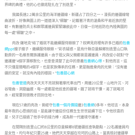
界碑的典禮，他的心也徹底駐扎在了別迭里。
我國長達2.2萬余公里的海洋邊疆線，新疆占了四分之一。漫長的邊疆線彎
曲波折，好像輿圖上的一道道深入“褶皺”，記載著汗青的滄桑和平易近族的堅
韌。有數邊防兵士和群眾護邊員緊緊鑲嵌此中，日復一日地巡防在內陸輿圖的
每一處“褶皺”之中。
肉孜·薩地克“結了婚就不能繼續服侍娘娘了？奴婢見府裡有許多已婚的
包養
網ppt
嫂子嫂子，繼續服侍娘娘。”彩衣疑惑。是烏什縣亞曼蘇鄉別迭里山口執
勤房的一名維吾爾族護邊員。由于祖父與父親都曾是護邊員，肉孜從小就對“守
邊護邊”4個字潛移默化，也垂垂清楚了此中的意義
包養網心得
。對他而言，這
不只僅是簡略的4個字，也是家族傳承的任務，更是融進骨肉的光榮：“沒有邊
疆的安定，就沒有內陸的穩固。”
包養甜心網
包養管道
肉孜天天天不亮就騎著摩托車出門，周邊20公里，山地升沉、河
谷彎曲、洞窟幽邃，每一處都是他巡查的疆場。餓了就啃干馕，渴了就喝河
水，經常要到很晚才回到住地。
現在57歲的肉孜，曾經守
包養一個月價錢
邊3
包養網
0多年。他坦言，本身
最年夜的心愿煩的話。是能讓守邊這份任務生生世世延續下往。令他欣喜的
是，兒子已接過了他手中的接力棒，成為新一代邊境守護者。
在間隔別迭里山口約8公里的亞曼蘇鄉8號邊疆巡查執勤點，22名護邊員均
是女性，均勻年紀只要25歲。她們天天穿越在坎坷的山路上，當真檢討邊疆舉