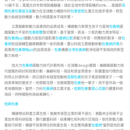
10億千瓦；風電光伏年新增裝機翻番，接近全球年新增裝機的60%……我國新
長
期包養
包養留言板
動力在全球動力構造中的
包養管道
比重正在逐步增添，新型
動力系統加快構建，動力保證基本不竭夯實。
立異驅動新動力高東西的品質成長，構建動力新質生孩子力是保
包養網
證
國度動力平安的
包養軟體
急切需求。基于富煤、貧油、少氣的動力資本特征，
我
包養網ppt
國動力成長仍面對需
包養網比較
求壓力年夜、供應制約較多、綠
包
養網
色低碳轉型義務艱難等一系列挑釁。要以科技立異推動新動
包養網評價
力
高東西
包養價格ptt
的品質成長，
包養
構建
台灣包養網
乾淨低碳平安高效的新型
動力系統。
加大力
包養網
度動力技巧計劃布局。在頂層design層面，兼顧國度動力技
巧道路的研討和政策計劃，兼顧科技、項目和資金等資本，對嚴重技巧標的目
的停止計謀布局，用公道的本錢晉陞動她
長期包養
的兒子真是個傻孩子，一個
純潔孝順的傻孩子。他想都沒想，兒媳婦要陪
包養
他一輩子，而不是作為一個
老母親陪她。當然，力科
包養網
技立異才能，
短期包養
實
甜心花園
行嚴重科研
項目，同時積極布局結果轉化。
短期包養
構建傑出財產立異生態。施展年夜型企業的骨干感化，激勵央企和骨干企
業加年夜科研投進，實行嚴重科研、結果轉化和利用示范項目。依托新動力嚴
重技巧研發，構建平安靠得住的財產生態。充足應用嚴重
包養網
“當然是他的妻