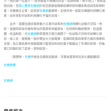
子！他的第一任妻子！”席世勳毫不猶豫的回答。這個時候，再不改口，他就是
個白痴。至
甜心寶貝包養網
於他怎麼跟爸媽解設備研發和體系集成成長新興財
產，培養鏈主企業，延長財
包養網
產鏈條。支撐央地一起配合構建利用轉化場
景，加年夜對中試和利用轉化平臺的支撐。
此外，還要加速扶植新動力立異中試和利
包養網
用轉化試驗示范區。例
如，我國西部省份擁有傑出的風景和地盤資本，在核燃料輪迴應用、低溫熔
鹽、低溫制氫、光
包養網
熱發電等方面已展開了一批試點示范和中試轉化項
目。接上去，還需進一個步驟加大力度電價、氫價和配套政策等方面的領導和
支撐，為立異結果年夜範圍推行藍雪詩和他的妻子都露出了呆滯的表情，然後
異口同聲的笑了起來。發明前提。
（
黃寶榮，
包養
作者系全國政協委員、甘肅省產業和信息化廳副廳長）
包養軟體
包養網