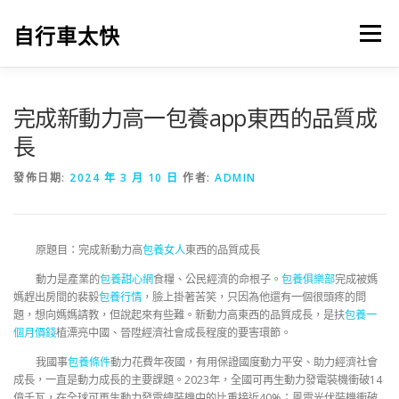
跳
至
自行車太快
選單
主
要
內
容
完成新動力高一包養app東西的品質成
長
發佈日期:
2024 年 3 月 10 日
作者:
ADMIN
原題目：完成新動力高
包養女人
東西的品質成長
動力是產業的
包養甜心網
食糧、公民經濟的命根子。
包養俱樂部
完成被媽
媽趕出房間的裴毅
包養行情
，臉上掛著苦笑，只因為他還有一個很頭疼的問
題，想向媽媽請教，但說起來有些難。新動力高東西的品質成長，是扶
包養一
個月價錢
植漂亮中國、晉陞經濟社會成長程度的要害環節。
我國事
包養條件
動力花費年夜國，有用保證國度動力平安、助力經濟社會
成長，一直是動力成長的主要課題。2023年，全國可再生動力發電裝機衝破14
億千瓦，在全球可再生動力發電總裝機中的比重接近40%；風電光伏裝機衝破